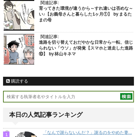
関連記事:
育ってきた環境が違うから～すれ違いは否めな～
い♪【お義母さんと暮らした1ヶ月①】 by まるた
まの母
関連記事:
進路を切り替えておだやかな日常から一転、信じ
られない「ウソ」が発覚【スマホと迷走した進路
⑩】 by 林山キネマ
購読する
本日の人気記事ランキング
「なんで謝らないんだ？」謝るのをやめた妻…