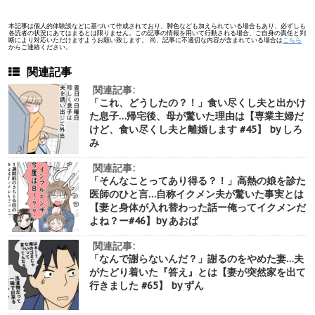
本記事は個人的体験談などに基づいて作成されており、脚色なども加えられている場合もあり、必ずしも
各読者の状況にあてはまるとは限りません。この記事の情報を用いて行動される場合、ご自身の責任と判
断により対応いただけますようお願い致します。 尚、記事に不適切な内容が含まれている場合は
こちら
からご連絡ください。
関連記事
関連記事:
「これ、どうしたの？！」食い尽くし夫と出かけ
た息子…帰宅後、母が驚いた理由は【専業主婦だ
けど、食い尽くし夫と離婚します #45】 by しろ
み
関連記事:
「そんなことってあり得る？！」高熱の娘を診た
医師のひと言…自称イクメン夫が驚いた事実とは
【妻と身体が入れ替わった話ー俺ってイクメンだ
よね？ー#46】by あおば
関連記事:
「なんで謝らないんだ？」謝るのをやめた妻…夫
がたどり着いた『答え』とは【妻が突然家を出て
行きました #65】 by ずん