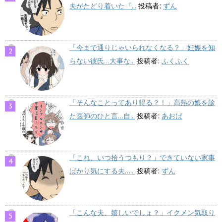
夫がたどり着いた『...
投稿者:
ずん
「今まで通りじゃいられなくなる？」妊娠を知
らない彼氏…大事な...
投稿者:
ふくふく
「そんなことってあり得る？！」高熱の娘を診
た医師のひと言…自...
投稿者:
あおば
「これ、いつ拾うつもり？」できていない家事
ばかり気にする夫…...
投稿者:
ずん
「こんな夫、嬉しいでしょ？」イクメン気取り