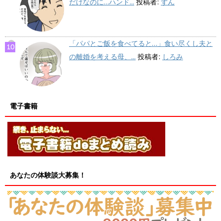
だけなのに…ハンド...
投稿者:
ずん
「パパとご飯を食べてると…」食い尽くし夫と
の離婚を考える母、...
投稿者:
しろみ
電子書籍
あなたの体験談大募集！