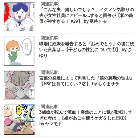
関連記事:
「こんな夫、嬉しいでしょ？」イクメン気取りの
夫が女性社員にアピール…すると同僚が【私の義
母が神すぎる！ #29】 by 尾持トモ
関連記事:
職場に妊娠を報告すると「おめでとう」の後に続
いた言葉は…【子どもの性別について①】 by さ
ゆり
関連記事:
言葉の発達によって判明した『娘の癇癪の理由』
【HSCは育てにくい？③】 by ちくまサラ
関連記事:
3歳娘が転んで流血！突然のことに気が動転しす
ぎた母は…【娘があごを縫うケガをした日①】
by ヤマモト