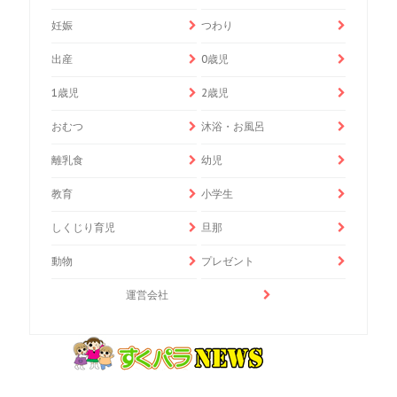
妊娠
つわり
出産
0歳児
1歳児
2歳児
おむつ
沐浴・お風呂
離乳食
幼児
教育
小学生
しくじり育児
旦那
動物
プレゼント
運営会社