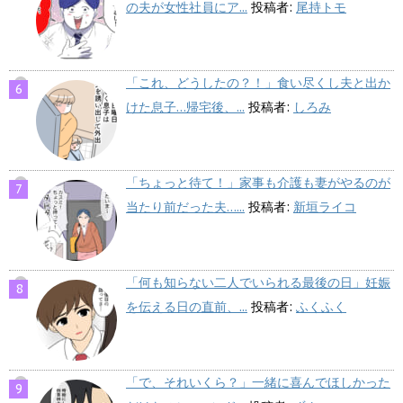
の夫が女性社員にア...
投稿者:
尾持トモ
「これ、どうしたの？！」食い尽くし夫と出か
けた息子…帰宅後、...
投稿者:
しろみ
「ちょっと待て！」家事も介護も妻がやるのが
当たり前だった夫…...
投稿者:
新垣ライコ
「何も知らない二人でいられる最後の日」妊娠
を伝える日の直前、...
投稿者:
ふくふく
「で、それいくら？」一緒に喜んでほしかった