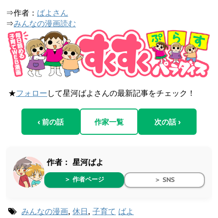
⇒作者：
ばよさん
⇒
みんなの漫画読む
★
フォロー
して星河ばよさんの最新記事をチェック！
‹ 前の話
作家一覧
次の話 ›
作者：
星河ばよ
＞ 作者ページ
＞ SNS
みんなの漫画
,
休日
,
子育て
ばよ