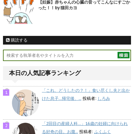
【妊娠】赤ちゃんの心臓の音ってこんなにすごか
った！！by 猫田カヨ
購読する
本日の人気記事ランキング
「これ、どうしたの？！」食い尽くし夫と出か
けた息子…帰宅後、...
投稿者:
しろみ
「2回目の産婦人科…」16歳の妊婦に向けられ
る好奇の目。お腹...
投稿者:
ふくふく