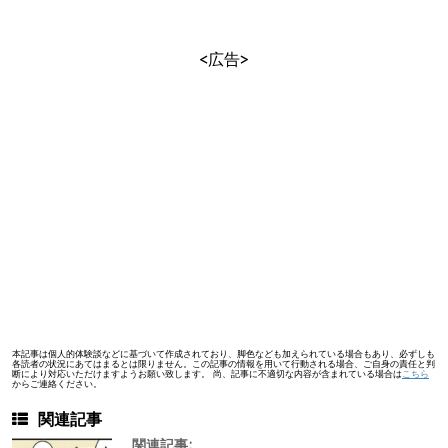
<広告>
本記事は個人的体験談などに基づいて作成されており、脚色なども加えられている場合もあり、必ずしも
各読者の状況にあてはまるとは限りません。この記事の情報を用いて行動される場合、ご自身の責任と判
断により対応いただけますようお願い致します。 尚、記事に不適切な内容が含まれている場合は
こちら
からご連絡ください。
関連記事
関連記事: