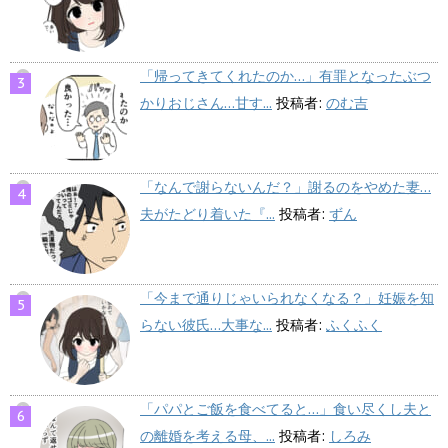
「帰ってきてくれたのか…」有罪となったぶつ
かりおじさん…甘す...
投稿者:
のむ吉
「なんで謝らないんだ？」謝るのをやめた妻…
夫がたどり着いた『...
投稿者:
ずん
「今まで通りじゃいられなくなる？」妊娠を知
らない彼氏…大事な...
投稿者:
ふくふく
「パパとご飯を食べてると…」食い尽くし夫と
の離婚を考える母、...
投稿者:
しろみ