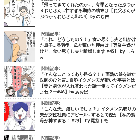
「帰ってきてくれたのか…」有罪となったぶつか
りおじさん…甘すぎる期待の結末は【お父さんが
ぶつかりおじさん⁉︎ #14】by のむ吉
関連記事:
「これ、どうしたの？！」食い尽くし夫と出かけ
た息子…帰宅後、母が驚いた理由は【専業主婦だ
けど、食い尽くし夫と離婚します #45】 by しろ
み
関連記事:
「そんなことってあり得る？！」高熱の娘を診た
医師のひと言…自称イクメン夫が驚いた事実とは
【妻と身体が入れ替わった話ー俺ってイクメンだ
よね？ー#46】by あおば
関連記事:
「こんな夫、嬉しいでしょ？」イクメン気取りの
夫が女性社員にアピール…すると同僚が【私の義
母が神すぎる！ #29】 by 尾持トモ
関連記事: