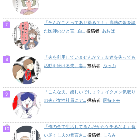
「そんなことってあり得る？！」高熱の娘を診
た医師のひと言…自...
投稿者:
あおば
「夫を利用していませんか？」友達を失っても
活動を続ける夫。妻...
投稿者:
ぷっぷ
「こんな夫、嬉しいでしょ？」イクメン気取り
の夫が女性社員にア...
投稿者:
尾持トモ
「俺の金で生活してるんだからケチるなよ」食
い尽くし夫の暴言さ...
投稿者:
しろみ