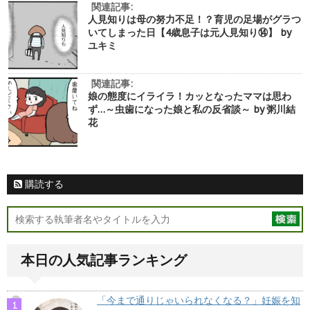
関連記事:
人見知りは母の努力不足！？育児の足場がグラつ
いてしまった日【4歳息子は元人見知り⑭】 by
ユキミ
関連記事:
娘の態度にイライラ！カッとなったママは思わ
ず…～虫歯になった娘と私の反省談～ by 粥川結
花
購読する
本日の人気記事ランキング
「今まで通りじゃいられなくなる？」妊娠を知