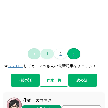
‹
1
2
›
★
フォロー
してカコマツさんの最新記事をチェック！
‹ 前の話
作家一覧
次の話 ›
作者：
カコマツ