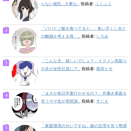
らない彼氏…大事な...
投稿者:
ふくふく
「パパとご飯を食べてると…」食い尽くし夫と
の離婚を考える母、...
投稿者:
しろみ
「こんな夫、嬉しいでしょ？」イクメン気取り
の夫が女性社員にア...
投稿者:
尾持トモ
「まさか毎日学童行かせるの？」共働き家庭を
笑うママ友が突然謝...
投稿者:
すじえ
「家庭環境のせいですね」娘の生理を笑う塾講