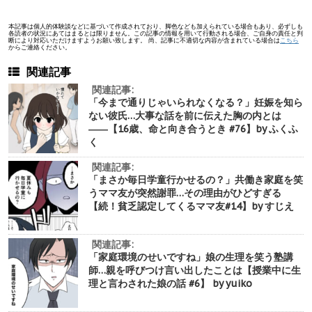
本記事は個人的体験談などに基づいて作成されており、脚色なども加えられている場合もあり、必ずしも
各読者の状況にあてはまるとは限りません。この記事の情報を用いて行動される場合、ご自身の責任と判
断により対応いただけますようお願い致します。 尚、記事に不適切な内容が含まれている場合は
こちら
からご連絡ください。
関連記事
関連記事:
「今まで通りじゃいられなくなる？」妊娠を知ら
ない彼氏…大事な話を前に伝えた胸の内とは
――【16歳、命と向き合うとき #76】by ふくふ
く
関連記事:
「まさか毎日学童行かせるの？」共働き家庭を笑
うママ友が突然謝罪…その理由がひどすぎる
【続！貧乏認定してくるママ友#14】by すじえ
関連記事:
「家庭環境のせいですね」娘の生理を笑う塾講
師…親を呼びつけ言い出したことは【授業中に生
理と言わされた娘の話 #6】 by yuiko