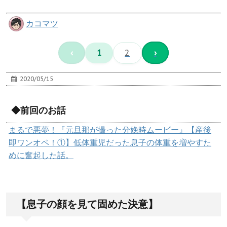
カコマツ
‹
1
2
›
2020/05/15
◆前回のお話
まるで悪夢！『元旦那が撮った分娩時ムービー』【産後
即ワンオペ！①】低体重児だった息子の体重を増やすた
めに奮起した話。
【息子の顔を見て固めた決意】