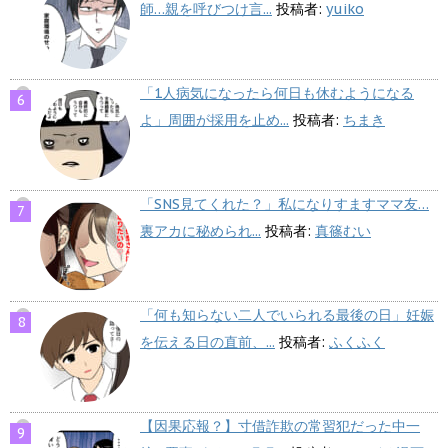
師…親を呼びつけ言...
投稿者:
yuiko
「1人病気になったら何日も休むようになる
よ」周囲が採用を止め...
投稿者:
ちまき
「SNS見てくれた？」私になりすますママ友…
裏アカに秘められ...
投稿者:
真篠むい
「何も知らない二人でいられる最後の日」妊娠
を伝える日の直前、...
投稿者:
ふくふく
【因果応報？】寸借詐欺の常習犯だった中一