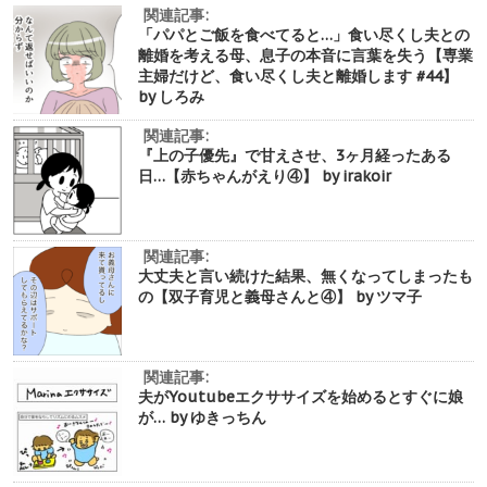
関連記事:
「パパとご飯を食べてると…」食い尽くし夫との
離婚を考える母、息子の本音に言葉を失う【専業
主婦だけど、食い尽くし夫と離婚します #44】
by しろみ
関連記事:
『上の子優先』で甘えさせ、3ヶ月経ったある
日…【赤ちゃんがえり④】 by irakoir
関連記事:
大丈夫と言い続けた結果、無くなってしまったも
の【双子育児と義母さんと④】 by ツマ子
関連記事:
夫がYoutubeエクササイズを始めるとすぐに娘
が… by ゆきっちん