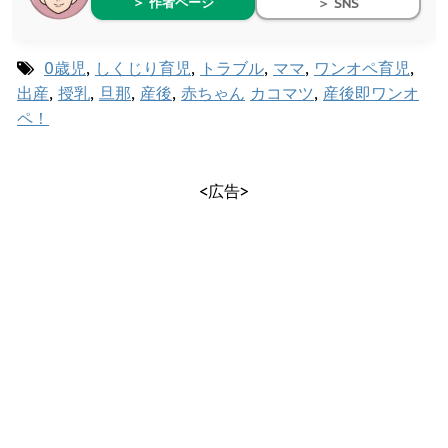
＞ 作者ページ
＞ SNS
0歳児
,
しくじり育児
,
トラブル
,
ママ
,
ワンオペ育児
,
出産
,
授乳
,
旦那
,
産後
,
赤ちゃん
カコマツ
,
産後即ワンオ
ペ！
<広告>