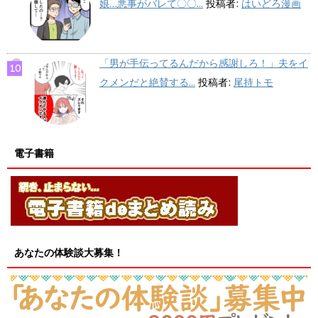
娘…悪事がバレて〇〇...
投稿者:
はいどろ漫画
「男が手伝ってるんだから感謝しろ！」夫をイ
クメンだと絶賛する...
投稿者:
尾持トモ
電子書籍
あなたの体験談大募集！