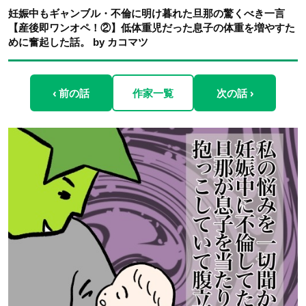
妊娠中もギャンブル・不倫に明け暮れた旦那の驚くべき一言
【産後即ワンオペ！②】低体重児だった息子の体重を増やすた
めに奮起した話。 by カコマツ
‹ 前の話
作家一覧
次の話 ›