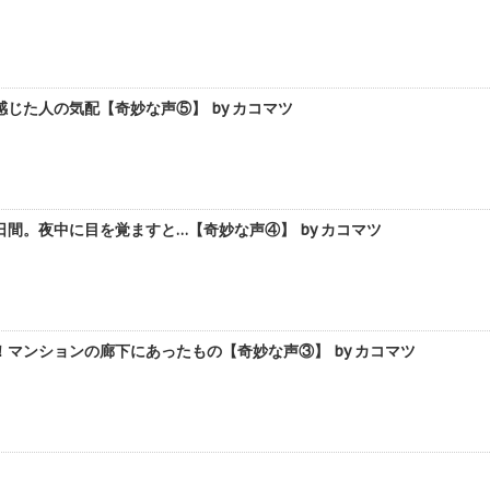
じた人の気配【奇妙な声⑤】 by カコマツ
間。夜中に目を覚ますと…【奇妙な声④】 by カコマツ
マンションの廊下にあったもの【奇妙な声③】 by カコマツ