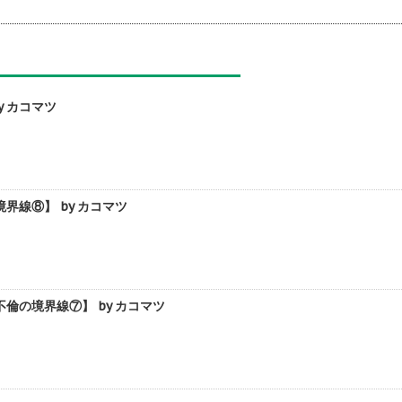
 カコマツ
線⑧】 by カコマツ
の境界線⑦】 by カコマツ