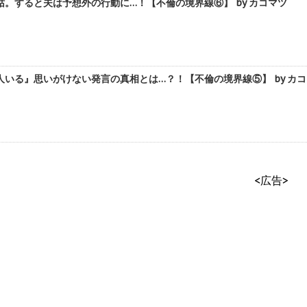
。すると夫は予想外の行動に…！【不倫の境界線⑥】 by カコマツ
いる』思いがけない発言の真相とは…？！【不倫の境界線⑤】 by カ
<広告>