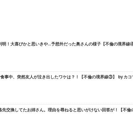
明！大喜びかと思いきや…予想外だった奥さんの様子【不倫の境界線④】
食事中、突然友人が泣き出したワケは？！【不倫の境界線③】 by カコ
絡先交換してたお姉さん。理由を尋ねると思いがけない回答が！【不倫の境