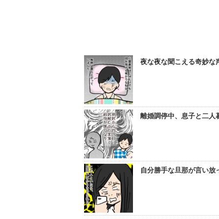
夜な夜な聞こえる奇妙な声
離婚調停中、息子と二人暮
自分勝手な旦那が言い放っ