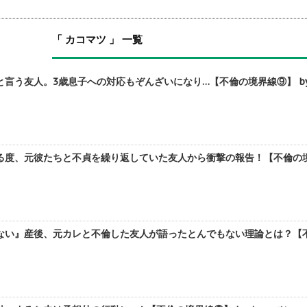
「 カコマツ 」 一覧
言う友人。3歳息子への対応もぞんざいになり…【不倫の境界線⑨】 by
度、元彼たちと不貞を繰り返していた友人から衝撃の報告！【不倫の境界
ない』産後、元カレと不倫した友人が語ったとんでもない理論とは？【不倫