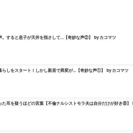
。すると息子が天井を指さして…【奇妙な声②】 by カコマツ
らしをスタート！しかし新居で異変が…【奇妙な声①】 by カコマツ
た耳を疑うほどの言葉【不倫ナルシストモラ夫は自分だけが好き⑧】 b