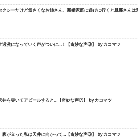
セクシーだけど気さくなお姉さん。新婚家庭に遊びに行くと旦那さんは意外
過激になっていく声がついに…！【奇妙な声⑧】 by カコマツ
井を突いてアピールすると…【奇妙な声⑦】 by カコマツ
腹が立った私は天井に向かって…【奇妙な声⑥】 by カコマツ