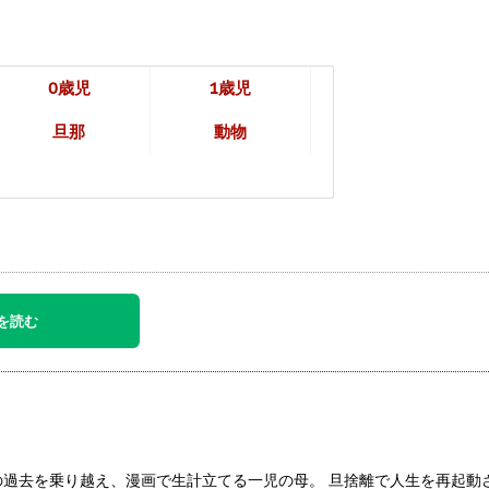
0歳児
1歳児
旦那
動物
を読む
の過去を乗り越え、漫画で生計立てる一児の母。 旦捨離で人生を再起動