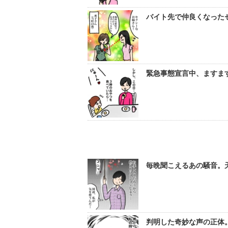
バイト先で仲良くなった
緊急事態宣言中、ますます
毎晩聞こえるあの騒音。天
判明した奇妙な声の正体。