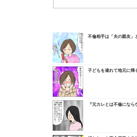
不倫相手は「夫の親友」と
子どもを連れて地元に帰る
『元カレとは不倫になら