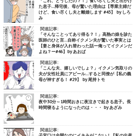
「これ、どうしたの？！」食い尽くし夫と出かけ
た息子…帰宅後、母が驚いた理由は【専業主婦だ
けど、食い尽くし夫と離婚します #45】 by しろ
み
関連記事:
「そんなことってあり得る？！」高熱の娘を診た
医師のひと言…自称イクメン夫が驚いた事実とは
【妻と身体が入れ替わった話ー俺ってイクメンだ
よね？ー#46】by あおば
関連記事:
「こんな夫、嬉しいでしょ？」イクメン気取りの
夫が女性社員にアピール…すると同僚が【私の義
母が神すぎる！ #29】 by 尾持トモ
関連記事:
夜中30分～1時間おきに夜泣きで起きる息子。長
時間寝るようになったのは・・・ by あざみ
関連記事:
子宮口は全開なのにイキみがこない！【私の出産