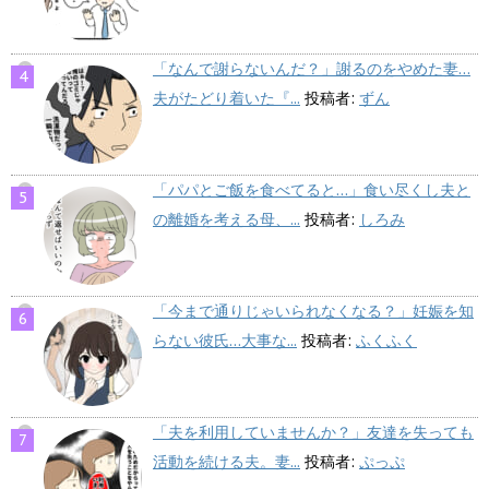
「なんで謝らないんだ？」謝るのをやめた妻…
夫がたどり着いた『...
投稿者:
ずん
「パパとご飯を食べてると…」食い尽くし夫と
の離婚を考える母、...
投稿者:
しろみ
「今まで通りじゃいられなくなる？」妊娠を知
らない彼氏…大事な...
投稿者:
ふくふく
「夫を利用していませんか？」友達を失っても
活動を続ける夫。妻...
投稿者:
ぷっぷ