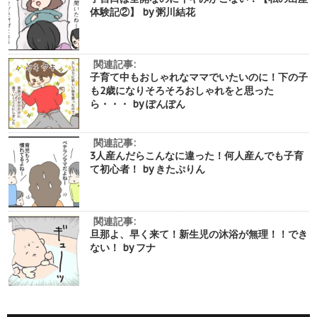
体験記②】 by 粥川結花
関連記事:
子育て中もおしゃれなママでいたいのに！下の子
も2歳になりそろそろおしゃれをと思った
ら・・・ by ぽんぽん
関連記事:
3人産んだらこんなに違った！何人産んでも子育
て初心者！ by きたぷりん
関連記事:
旦那よ、早く来て！新生児の沐浴が無理！！でき
ない！ by フナ