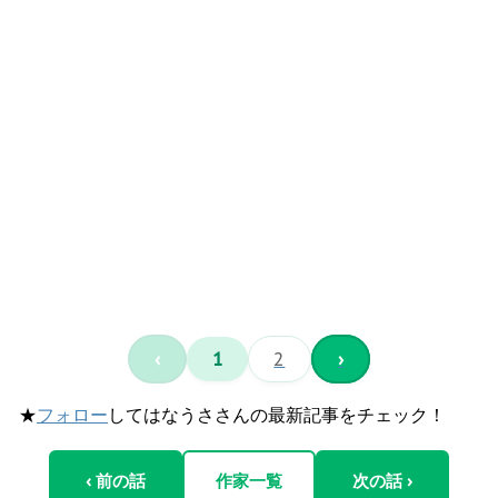
‹
1
2
›
★
フォロー
してはなうささんの最新記事をチェック！
‹ 前の話
作家一覧
次の話 ›