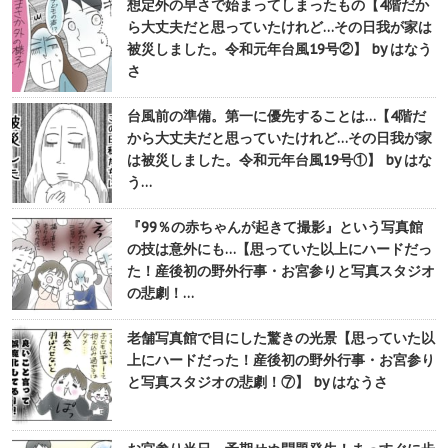
想定外の早さで始まってしまったもの【4階だか
ら大丈夫だと思っていたけれど…その日我が家は
被災しました。令和元年台風19号②】 by はなう
さ
台風前の準備。第一に優先することは…【4階だ
から大丈夫だと思っていたけれど…その日我が家
は被災しました。令和元年台風19号①】 by はな
う…
『99％の赤ちゃんが起きて撮影』という写真館
の技は意外にも…【思っていた以上にハードだっ
た！産後初の野外行事・お宮参りと写真スタジオ
の悲劇！…
老舗写真館で目にした驚きの光景【思っていた以
上にハードだった！産後初の野外行事・お宮参り
と写真スタジオの悲劇！⑦】 by はなうさ