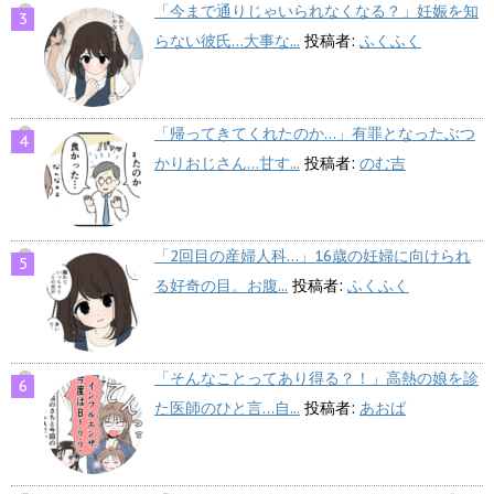
「今まで通りじゃいられなくなる？」妊娠を知
らない彼氏…大事な...
投稿者:
ふくふく
「帰ってきてくれたのか…」有罪となったぶつ
かりおじさん…甘す...
投稿者:
のむ吉
「2回目の産婦人科…」16歳の妊婦に向けられ
る好奇の目。お腹...
投稿者:
ふくふく
「そんなことってあり得る？！」高熱の娘を診
た医師のひと言…自...
投稿者:
あおば