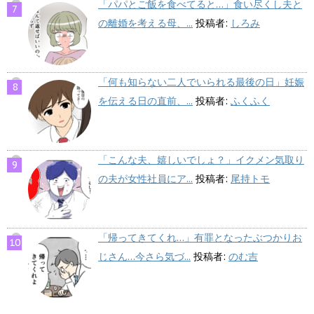
「パパとご飯を食べてると…」食い尽くし夫と
の離婚を考える母、...
投稿者:
しろみ
「何も知らない二人でいられる最後の日」妊娠
を伝える日の直前、...
投稿者:
ふくふく
「こんな夫、嬉しいでしょ？」イクメン気取り
の夫が女性社員にア...
投稿者:
尾持トモ
「帰ってきてくれ…」有罪となったぶつかりお
じさん…今さら気づ...
投稿者:
のむ吉