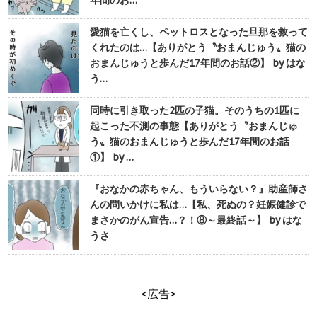
年間のお…
愛猫を亡くし、ペットロスとなった旦那を救って
くれたのは…【ありがとう〝おまんじゅう〟猫の
おまんじゅうと歩んだ17年間のお話②】 by はな
う…
同時に引き取った2匹の子猫。そのうちの1匹に
起こった不測の事態【ありがとう〝おまんじゅ
う〟猫のおまんじゅうと歩んだ17年間のお話
①】 by …
『おなかの赤ちゃん、もういらない？』助産師さ
んの問いかけに私は…【私、死ぬの？妊娠健診で
まさかのがん宣告…？！⑧～最終話～】 by はな
うさ
<広告>