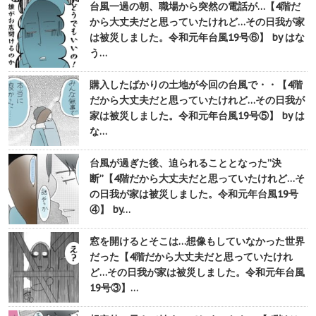
台風一過の朝、職場から突然の電話が…【4階だ
から大丈夫だと思っていたけれど…その日我が家
は被災しました。令和元年台風19号⑥】 by はな
う…
購入したばかりの土地が今回の台風で・・【4階
だから大丈夫だと思っていたけれど…その日我が
家は被災しました。令和元年台風19号⑤】 by は
な…
台風が過ぎた後、迫られることとなった”決
断”【4階だから大丈夫だと思っていたけれど…そ
の日我が家は被災しました。令和元年台風19号
④】 by…
窓を開けるとそこは…想像もしていなかった世界
だった【4階だから大丈夫だと思っていたけれ
ど…その日我が家は被災しました。令和元年台風
19号③】…