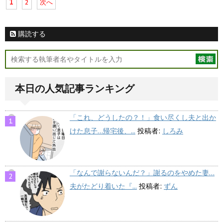
1
2
次へ
購読する
本日の人気記事ランキング
「これ、どうしたの？！」食い尽くし夫と出か
けた息子…帰宅後、...
投稿者:
しろみ
「なんで謝らないんだ？」謝るのをやめた妻…
夫がたどり着いた『...
投稿者:
ずん