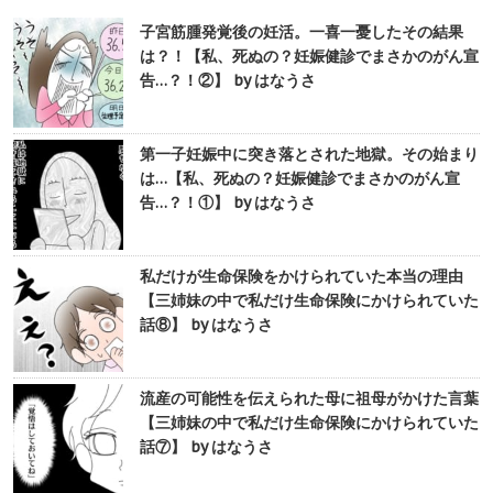
子宮筋腫発覚後の妊活。一喜一憂したその結果
は？！【私、死ぬの？妊娠健診でまさかのがん宣
告…？！②】 by はなうさ
第一子妊娠中に突き落とされた地獄。その始まり
は…【私、死ぬの？妊娠健診でまさかのがん宣
告…？！①】 by はなうさ
私だけが生命保険をかけられていた本当の理由
【三姉妹の中で私だけ生命保険にかけられていた
話⑧】 by はなうさ
流産の可能性を伝えられた母に祖母がかけた言葉
【三姉妹の中で私だけ生命保険にかけられていた
話⑦】 by はなうさ