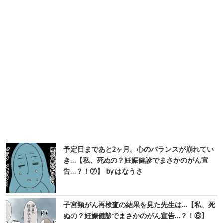
予定日まであと2ヶ月。心のバランスが崩れてい
き…【私、死ぬの？妊娠健診でまさかのがん宣
告…？！⑦】 by はなうさ
子宮頸がん再検査の結果を見た先生は…【私、死
ぬの？妊娠健診でまさかのがん宣告…？！⑥】