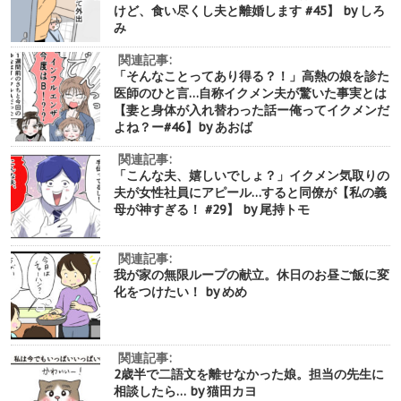
けど、食い尽くし夫と離婚します #45】 by しろ
み
関連記事:
「そんなことってあり得る？！」高熱の娘を診た
医師のひと言…自称イクメン夫が驚いた事実とは
【妻と身体が入れ替わった話ー俺ってイクメンだ
よね？ー#46】by あおば
関連記事:
「こんな夫、嬉しいでしょ？」イクメン気取りの
夫が女性社員にアピール…すると同僚が【私の義
母が神すぎる！ #29】 by 尾持トモ
関連記事:
我が家の無限ループの献立。休日のお昼ご飯に変
化をつけたい！ by めめ
関連記事:
2歳半で二語文を離せなかった娘。担当の先生に
相談したら… by 猫田カヨ