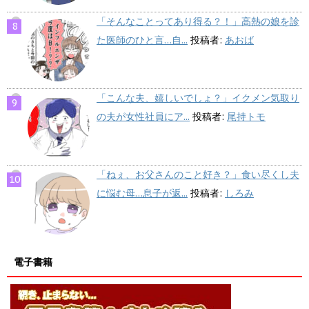
「そんなことってあり得る？！」高熱の娘を診
た医師のひと言…自...
投稿者:
あおば
「こんな夫、嬉しいでしょ？」イクメン気取り
の夫が女性社員にア...
投稿者:
尾持トモ
「ねぇ、お父さんのこと好き？」食い尽くし夫
に悩む母…息子が返...
投稿者:
しろみ
電子書籍