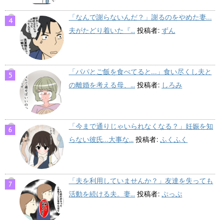
「なんで謝らないんだ？」謝るのをやめた妻…
夫がたどり着いた『...
投稿者:
ずん
「パパとご飯を食べてると…」食い尽くし夫と
の離婚を考える母、...
投稿者:
しろみ
「今まで通りじゃいられなくなる？」妊娠を知
らない彼氏…大事な...
投稿者:
ふくふく
「夫を利用していませんか？」友達を失っても
活動を続ける夫。妻...
投稿者:
ぷっぷ