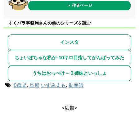
＞ 作者ページ
すくパラ事務局さんの他のシリーズを読む
インスタ
ちょいぽちゃな私が-10キロ目指してがんばってみた
うちはおっぺけ～３姉妹といっしょ
0歳児
,
旦那
いずみえも
,
助産師
<広告>