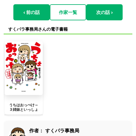
‹ 前の話
作家一覧
次の話 ›
すくパラ事務局さんの電子書籍
うちはおっぺけ～
３姉妹といっしょ
作者：
すくパラ事務局