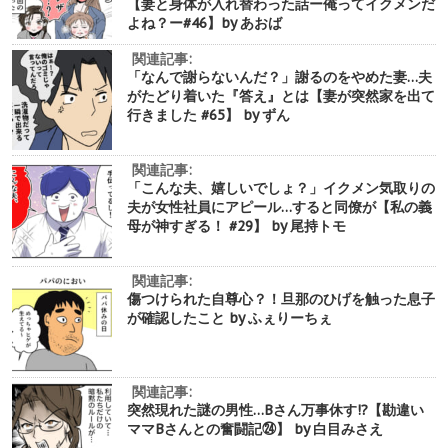
【妻と身体が入れ替わった話ー俺ってイクメンだ
よね？ー#46】by あおば
関連記事:
「なんで謝らないんだ？」謝るのをやめた妻…夫
がたどり着いた『答え』とは【妻が突然家を出て
行きました #65】 by ずん
関連記事:
「こんな夫、嬉しいでしょ？」イクメン気取りの
夫が女性社員にアピール…すると同僚が【私の義
母が神すぎる！ #29】 by 尾持トモ
関連記事:
傷つけられた自尊心？！旦那のひげを触った息子
が確認したこと by ふぇりーちぇ
関連記事:
突然現れた謎の男性…Bさん万事休す!?【勘違い
ママBさんとの奮闘記㉔】 by 白目みさえ