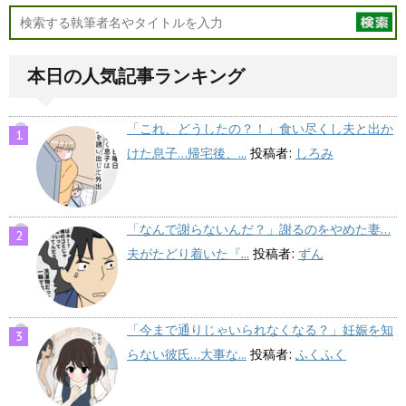
本日の人気記事ランキング
「これ、どうしたの？！」食い尽くし夫と出か
けた息子…帰宅後、...
投稿者:
しろみ
「なんで謝らないんだ？」謝るのをやめた妻…
夫がたどり着いた『...
投稿者:
ずん
「今まで通りじゃいられなくなる？」妊娠を知
らない彼氏…大事な...
投稿者:
ふくふく