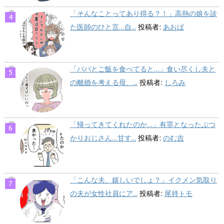
「そんなことってあり得る？！」高熱の娘を診
た医師のひと言…自...
投稿者:
あおば
「パパとご飯を食べてると…」食い尽くし夫と
の離婚を考える母、...
投稿者:
しろみ
「帰ってきてくれたのか…」有罪となったぶつ
かりおじさん…甘す...
投稿者:
のむ吉
「こんな夫、嬉しいでしょ？」イクメン気取り
の夫が女性社員にア...
投稿者:
尾持トモ