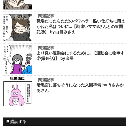
関連記事:
職場だったらただのパワハラ！酷い仕打ちに耐え
かねた私はついに…【勘違いママBさんとの奮闘
記㉓】 by 白目みさえ
関連記事:
より良い運動会にするために…【運動会に物申す
⑦(最終話)】 by 金星
関連記事:
暗黒面に落ちそうになった入園準備 by うさみか
あさん
購読する