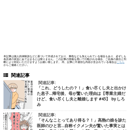
本記事は個人的体験談などに基づいて作成されており、脚色なども加えられている場合もあり、必ずしも
各読者の状況にあてはまるとは限りません。この記事の情報を用いて行動される場合、ご自身の責任と判
断により対応いただけますようお願い致します。 尚、記事に不適切な内容が含まれている場合は
こちら
からご連絡ください。
関連記事
関連記事:
「これ、どうしたの？！」食い尽くし夫と出かけ
た息子…帰宅後、母が驚いた理由は【専業主婦だ
けど、食い尽くし夫と離婚します #45】 by しろ
み
関連記事:
「そんなことってあり得る？！」高熱の娘を診た
医師のひと言…自称イクメン夫が驚いた事実とは