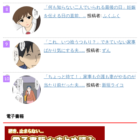
「何も知らない二人でいられる最後の日」妊娠
を伝える日の直前、...
投稿者:
ふくふく
「これ、いつ拾うつもり？」できていない家事
ばかり気にする夫…...
投稿者:
ずん
「ちょっと待て！」家事も介護も妻がやるのが
当たり前だった夫…...
投稿者:
新垣ライコ
電子書籍