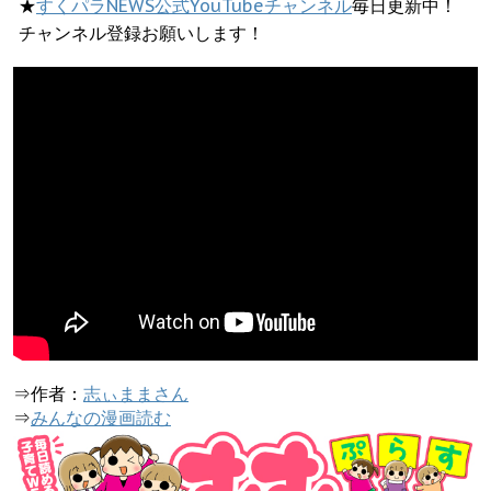
★
すくパラNEWS公式YouTubeチャンネル
毎日更新中！
チャンネル登録お願いします！
⇒作者：
志ぃままさん
⇒
みんなの漫画読む