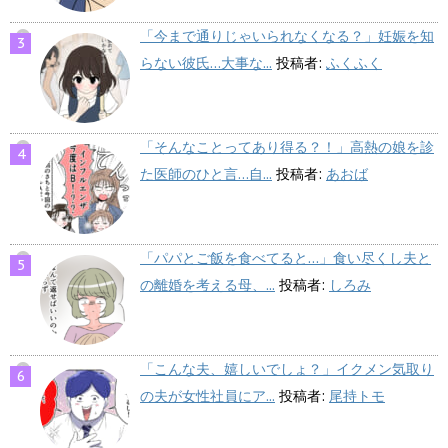
「今まで通りじゃいられなくなる？」妊娠を知
らない彼氏…大事な...
投稿者:
ふくふく
「そんなことってあり得る？！」高熱の娘を診
た医師のひと言…自...
投稿者:
あおば
「パパとご飯を食べてると…」食い尽くし夫と
の離婚を考える母、...
投稿者:
しろみ
「こんな夫、嬉しいでしょ？」イクメン気取り
の夫が女性社員にア...
投稿者:
尾持トモ