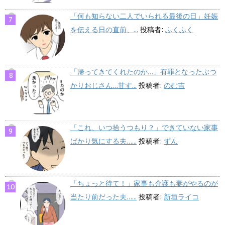
「何も知らない二人でいられる最後の日」妊娠
を伝える日の直前、...
投稿者:
ふくふく
「帰ってきてくれたのか…」有罪となったぶつ
かりおじさん…甘す...
投稿者:
のむ吉
「これ、いつ拾うつもり？」できていない家事
ばかり気にする夫…...
投稿者:
ずん
「ちょっと待て！」家事も介護も妻がやるのが
当たり前だった夫…...
投稿者:
新垣ライコ