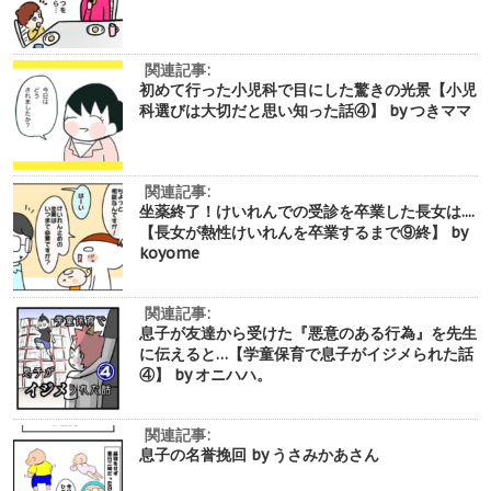
関連記事:
初めて行った小児科で目にした驚きの光景【小児
科選びは大切だと思い知った話④】 by つきママ
関連記事:
坐薬終了！けいれんでの受診を卒業した長女は....
【長女が熱性けいれんを卒業するまで⑨終】 by
koyome
関連記事:
息子が友達から受けた『悪意のある行為』を先生
に伝えると…【学童保育で息子がイジメられた話
④】 by オニハハ。
関連記事:
息子の名誉挽回 by うさみかあさん