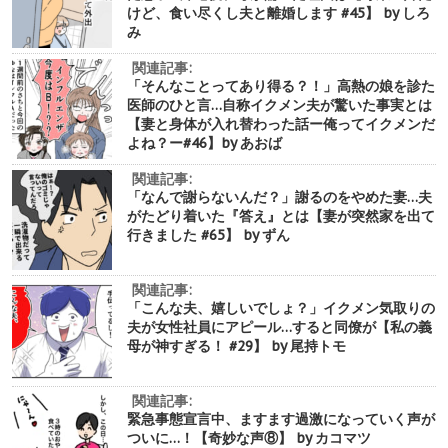
けど、食い尽くし夫と離婚します #45】 by しろ
み
関連記事:
「そんなことってあり得る？！」高熱の娘を診た
医師のひと言…自称イクメン夫が驚いた事実とは
【妻と身体が入れ替わった話ー俺ってイクメンだ
よね？ー#46】by あおば
関連記事:
「なんで謝らないんだ？」謝るのをやめた妻…夫
がたどり着いた『答え』とは【妻が突然家を出て
行きました #65】 by ずん
関連記事:
「こんな夫、嬉しいでしょ？」イクメン気取りの
夫が女性社員にアピール…すると同僚が【私の義
母が神すぎる！ #29】 by 尾持トモ
関連記事:
緊急事態宣言中、ますます過激になっていく声が
ついに…！【奇妙な声⑧】 by カコマツ