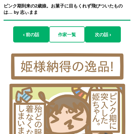
ピンク期到来の2歳娘。お菓子に目もくれず飛びついたもの
は… by 志ぃまま
‹ 前の話
作家一覧
次の話 ›