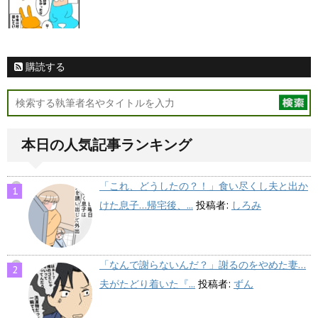
購読する
本日の人気記事ランキング
「これ、どうしたの？！」食い尽くし夫と出か
けた息子…帰宅後、...
投稿者:
しろみ
「なんで謝らないんだ？」謝るのをやめた妻…
夫がたどり着いた『...
投稿者:
ずん