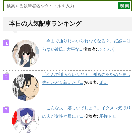
本日の人気記事ランキング
「今まで通りじゃいられなくなる？」妊娠を知
らない彼氏…大事な...
投稿者:
ふくふく
「なんで謝らないんだ？」謝るのをやめた妻…
夫がたどり着いた『...
投稿者:
ずん
「こんな夫、嬉しいでしょ？」イクメン気取り
の夫が女性社員にア...
投稿者:
尾持トモ