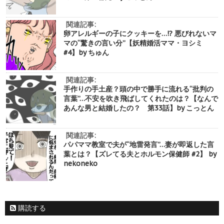
関連記事:
卵アレルギーの子にクッキーを…!? 悪びれないマ
マの“驚きの言い分”【妖精婚活ママ・ヨシミ
#4】by ちゅん
関連記事:
手作りの手土産？頭の中で勝手に流れる“批判の
言葉”…不安を吹き飛ばしてくれたのは？【なんで
あんな男と結婚したの？ 第33話】by こっとん
関連記事:
パパママ教室で夫が“地雷発言”…妻が即返した言
葉とは？【ズレてる夫とホルモン保健師 #2】 by
nekoneko
購読する