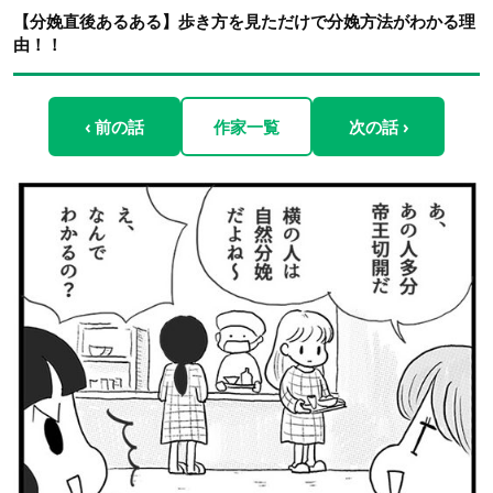
【分娩直後あるある】歩き方を見ただけで分娩方法がわかる理
由！！
‹ 前の話
作家一覧
次の話 ›