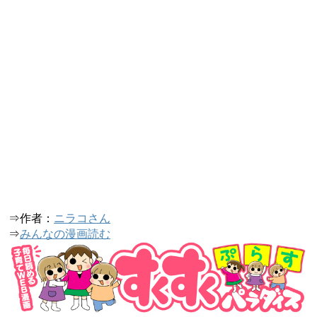
⇒作者：
ニラコさん
⇒
みんなの漫画読む