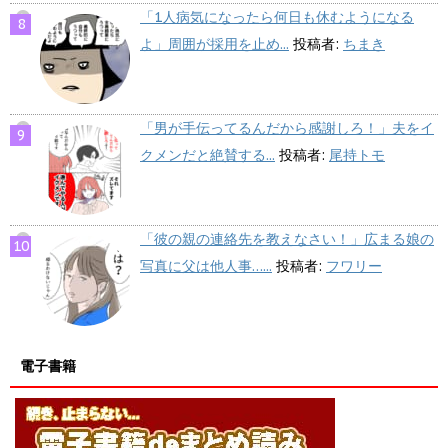
「1人病気になったら何日も休むようになる
よ」周囲が採用を止め...
投稿者:
ちまき
「男が手伝ってるんだから感謝しろ！」夫をイ
クメンだと絶賛する...
投稿者:
尾持トモ
「彼の親の連絡先を教えなさい！」広まる娘の
写真に父は他人事…...
投稿者:
フワリー
電子書籍