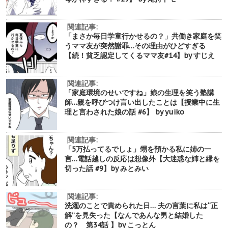
関連記事:
「まさか毎日学童行かせるの？」共働き家庭を笑
うママ友が突然謝罪…その理由がひどすぎる
【続！貧乏認定してくるママ友#14】by すじえ
関連記事:
「家庭環境のせいですね」娘の生理を笑う塾講
師…親を呼びつけ言い出したことは【授業中に生
理と言わされた娘の話 #6】 by yuiko
関連記事:
「5万払ってるでしょ」甥を預かる私に姉の一
言…電話越しの反応は想像外【大迷惑な姉と縁を
切った話 #9】by みとみい
関連記事:
洗濯のことで責められた日… 夫の言葉に私は“正
解”を見失った【なんであんな男と結婚した
の？ 第34話 】by こっとん