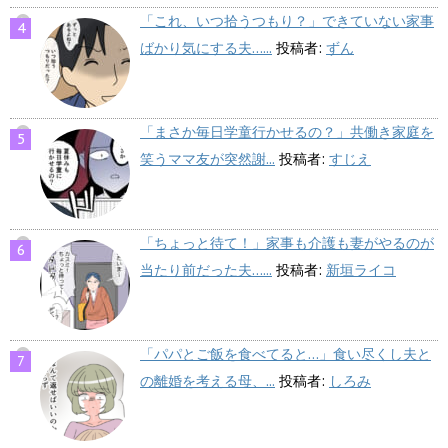
「これ、いつ拾うつもり？」できていない家事
ばかり気にする夫…...
投稿者:
ずん
「まさか毎日学童行かせるの？」共働き家庭を
笑うママ友が突然謝...
投稿者:
すじえ
「ちょっと待て！」家事も介護も妻がやるのが
当たり前だった夫…...
投稿者:
新垣ライコ
「パパとご飯を食べてると…」食い尽くし夫と
の離婚を考える母、...
投稿者:
しろみ