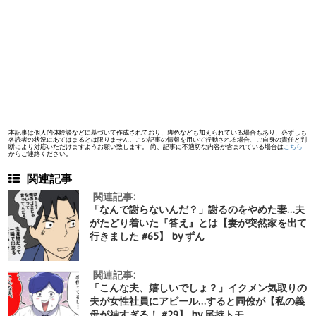
本記事は個人的体験談などに基づいて作成されており、脚色なども加えられている場合もあり、必ずしも
各読者の状況にあてはまるとは限りません。この記事の情報を用いて行動される場合、ご自身の責任と判
断により対応いただけますようお願い致します。 尚、記事に不適切な内容が含まれている場合は
こちら
からご連絡ください。
関連記事
関連記事:
「なんで謝らないんだ？」謝るのをやめた妻…夫
がたどり着いた『答え』とは【妻が突然家を出て
行きました #65】 by ずん
関連記事:
「こんな夫、嬉しいでしょ？」イクメン気取りの
夫が女性社員にアピール…すると同僚が【私の義
母が神すぎる！ #29】 by 尾持トモ