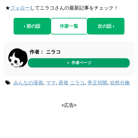
★
フォロー
してニラコさんの最新記事をチェック！
‹ 前の話
作家一覧
次の話 ›
作者：
ニラコ
＞ 作者ページ
みんなの漫画
,
ママ
,
産後
ニラコ
,
帝王切開
,
自然分娩
<広告>