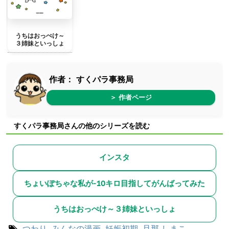
うちはおっぺけ～
３姉妹といっしょ
作者：
すくパラ事務局
＞ 作者ページ
すくパラ事務局さんの他のシリーズを読む
インスタ
ちょいぽちゃな私が-10キロ目指してがんばってみた
うちはおっぺけ～３姉妹といっしょ
つわり
,
みんなの漫画
,
妊娠初期
,
旦那
しまこ