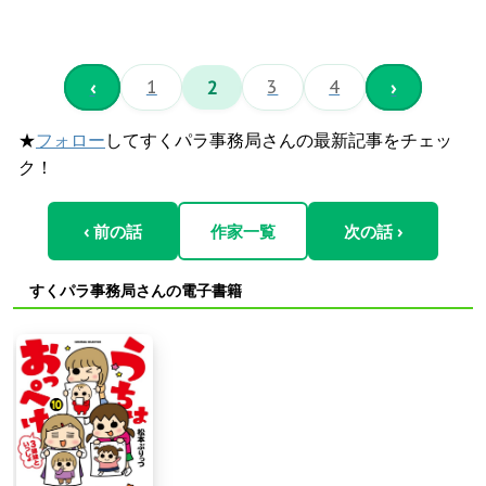
‹
1
2
3
4
›
★
フォロー
してすくパラ事務局さんの最新記事をチェッ
ク！
‹ 前の話
作家一覧
次の話 ›
すくパラ事務局さんの電子書籍