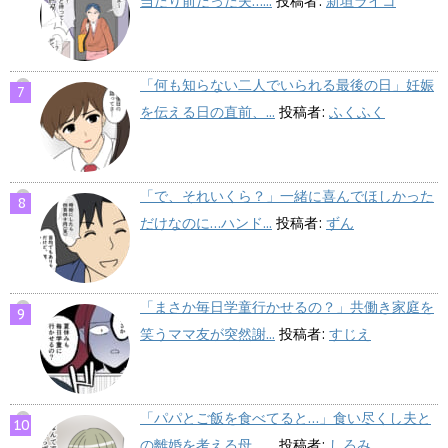
当たり前だった夫…...
投稿者:
新垣ライコ
「何も知らない二人でいられる最後の日」妊娠
を伝える日の直前、...
投稿者:
ふくふく
「で、それいくら？」一緒に喜んでほしかった
だけなのに…ハンド...
投稿者:
ずん
「まさか毎日学童行かせるの？」共働き家庭を
笑うママ友が突然謝...
投稿者:
すじえ
「パパとご飯を食べてると…」食い尽くし夫と
の離婚を考える母、...
投稿者:
しろみ