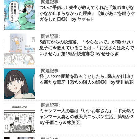
関連記事:
ついに手術…！先生が教えてくれた『娘の血がな
かなか止まらなかった理由』【娘があごを縫うケ
ガをした日③】 by ヤマモト
関連記事:
3歳前からの脱走癖。「やらないで」が聞けない
息子に今教えていることは…「お父さんは死んで
いません」第19話-脱走癖① by せせらぎ
関連記事:
怪しいので距離を取ろうとしたら...隣人が仕掛け
る新たな毒牙【恐怖の隣人の話⑧】 by 粥川結花
関連記事:
ミャンマー人の妻は『いいお客さん』「ド天然ミ
ャンマー人妻との破天荒ニッポン生活」第9話-2
by 子原こう&林茂臣