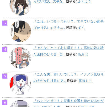
らない彼氏…大事な...
投稿者:
ふくふく
「これ、いつ拾うつもり？」できていない家事
ばかり気にする夫…...
投稿者:
ずん
「そんなことってあり得る？！」高熱の娘を診
た医師のひと言…自...
投稿者:
あおば
「こんな夫、嬉しいでしょ？」イクメン気取り
の夫が女性社員にア...
投稿者:
尾持トモ
「ちょっと待て！」家事も介護も妻がやるのが