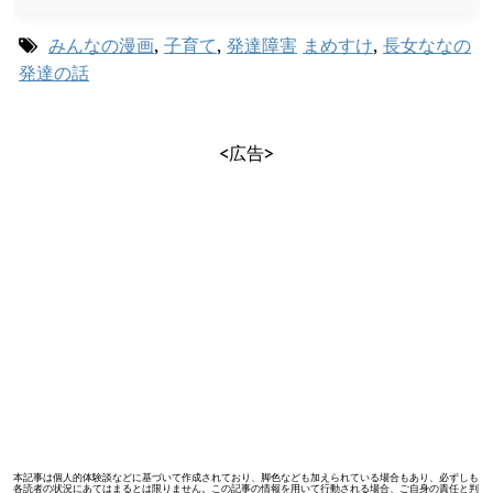
みんなの漫画
,
子育て
,
発達障害
まめすけ
,
長女ななの
発達の話
<広告>
本記事は個人的体験談などに基づいて作成されており、脚色なども加えられている場合もあり、必ずしも
各読者の状況にあてはまるとは限りません。この記事の情報を用いて行動される場合、ご自身の責任と判