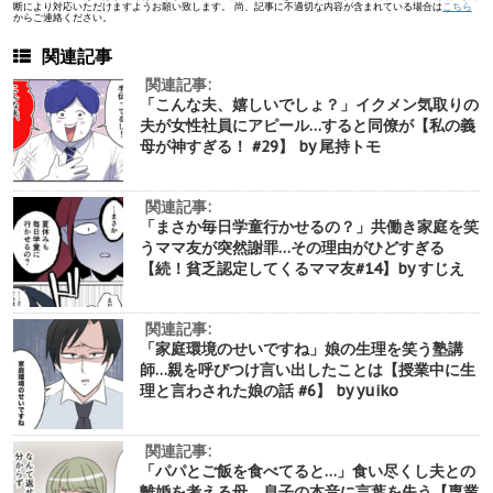
断により対応いただけますようお願い致します。 尚、記事に不適切な内容が含まれている場合は
こちら
からご連絡ください。
関連記事
関連記事:
「こんな夫、嬉しいでしょ？」イクメン気取りの
夫が女性社員にアピール…すると同僚が【私の義
母が神すぎる！ #29】 by 尾持トモ
関連記事:
「まさか毎日学童行かせるの？」共働き家庭を笑
うママ友が突然謝罪…その理由がひどすぎる
【続！貧乏認定してくるママ友#14】by すじえ
関連記事:
「家庭環境のせいですね」娘の生理を笑う塾講
師…親を呼びつけ言い出したことは【授業中に生
理と言わされた娘の話 #6】 by yuiko
関連記事:
「パパとご飯を食べてると…」食い尽くし夫との
離婚を考える母、息子の本音に言葉を失う【専業