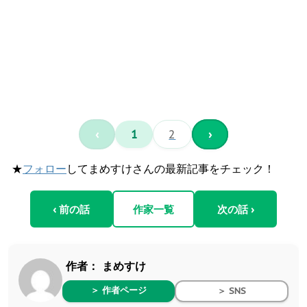
‹
1
2
›
★
フォロー
してまめすけさんの最新記事をチェック！
‹ 前の話
作家一覧
次の話 ›
作者：
まめすけ
＞ 作者ページ
＞ SNS