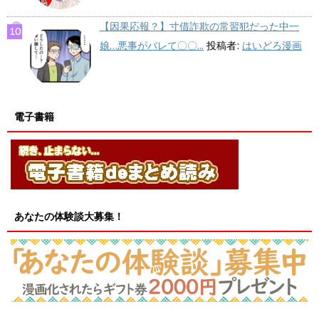
【因果応報？】寸借詐欺の常習犯だった中一
娘…悪事がバレて〇〇...
投稿者:
はいどろ漫画
電子書籍
あなたの体験談大募集！