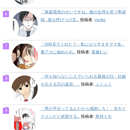
「家庭環境のせいですね」娘の生理を笑う塾講
師…親を呼びつけ言...
投稿者:
yuiko
「SNS見てくれた？」私になりすますママ友…
裏アカに秘められ...
投稿者:
真篠むい
「何も知らない二人でいられる最後の日」妊娠
を伝える日の直前、...
投稿者:
ふくふく
「男が手伝ってるんだから感謝しろ！」夫をイ
クメンだと絶賛する...
投稿者:
尾持トモ