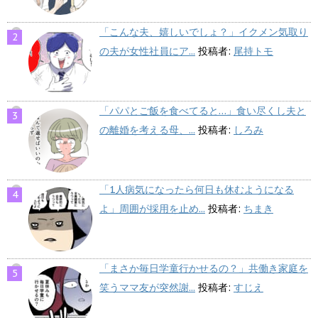
「こんな夫、嬉しいでしょ？」イクメン気取り
の夫が女性社員にア...
投稿者:
尾持トモ
「パパとご飯を食べてると…」食い尽くし夫と
の離婚を考える母、...
投稿者:
しろみ
「1人病気になったら何日も休むようになる
よ」周囲が採用を止め...
投稿者:
ちまき
「まさか毎日学童行かせるの？」共働き家庭を
笑うママ友が突然謝...
投稿者:
すじえ