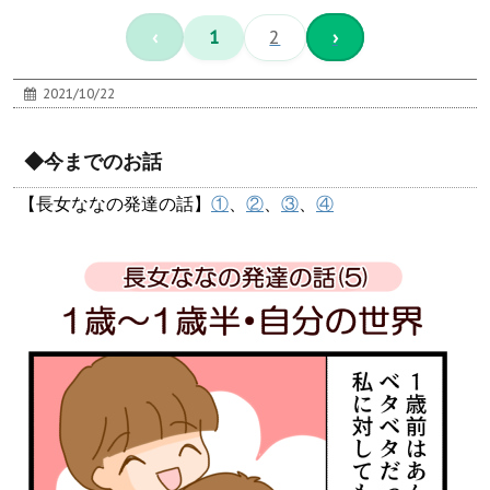
‹
1
2
›
2021/10/22
◆今までのお話
【長女ななの発達の話】
①
、
②
、
③
、
④