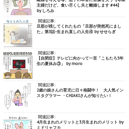
主婦だけど、食い尽くし夫と離婚します #44】
by しろみ
関連記事:
旦那が残してくれたもの「旦那が突然死にまし
た」第3話-生まれ直しの人生④ by せせらぎ
関連記事:
【自閉症】テレビに向かって一言「こもたろ5年
生の夏休み③」 by moro
関連記事:
2歳の娘さんの育児に日々格闘中！ 大人気イン
スタグラマー ・CHIAKIさんが知りたい！
関連記事:
4月生まれのメリットと3月生まれのメリット by
ミドリャフカ