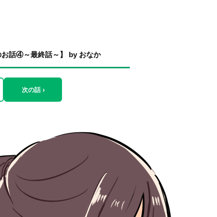
話④～最終話～】 by おなか
次の話 ›