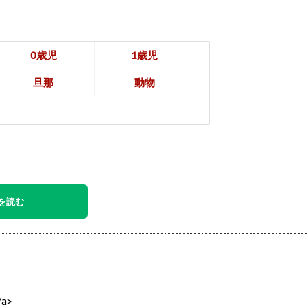
0歳児
1歳児
旦那
動物
を読む
/a>