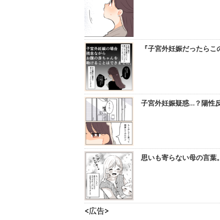
『子宮外妊娠だったらこの
子宮外妊娠疑惑…？陽性反
思いも寄らない母の言葉。
<広告>