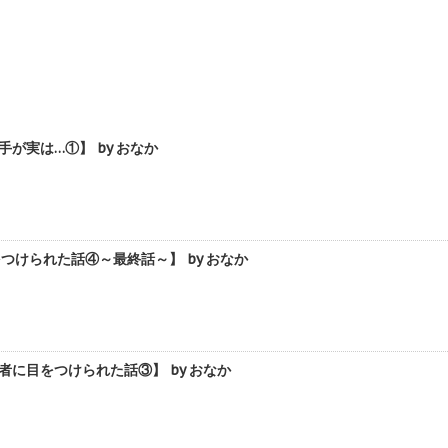
実は…①】 by おなか
けられた話④～最終話～】 by おなか
に目をつけられた話③】 by おなか