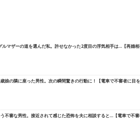
ルマザーの道を選んだ私。許せなかった2度目の浮気相手は…【再婚相手が
歳娘の隣に座った男性。次の瞬間驚きの行動に！【電車で不審者に目をつ
う不審な男性。接近されて感じた恐怖を夫に相談すると…【電車で不審者