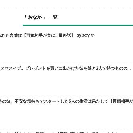
「 おなか 」 一覧
れた言葉は【再婚相手が実は…最終話】 by おなか
スマスイブ。プレゼントを買いに出かけた彼を娘と2人で待つものの…【再
の彼。不安な気持ちでスタートした3人の生活は果たして【再婚相手が実