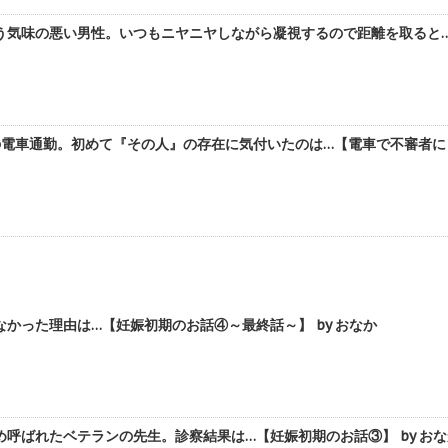
う気味の悪い男性。いつもニヤニヤしながら凝視するので距離を取ると…【
電車通勤。初めて『その人』の存在に気付いたのは…【電車で不審者に目
かった理由は…【妊娠初期のお話④～最終話～】 by おなか
呼ばれたベテランの先生。診察結果は…【妊娠初期のお話③】 by おな