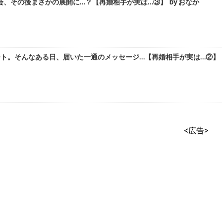
、その後まさかの展開に…？【再婚相手が実は…③】 by おなか
ト。そんなある日、届いた一通のメッセージ…【再婚相手が実は…②】 b
<広告>