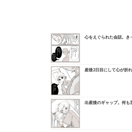
心をえぐられた会話。きっ
産後2日目にして心が折れ
出産後のギャップ。何も言