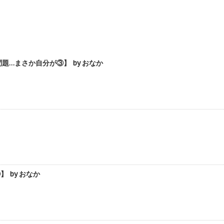
…まさか自分が③】 by おなか
 by おなか