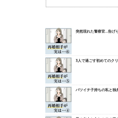
突然現れた警察官…告げら
3人で過ごす初めてのクリ
バツイチ子持ちの私と独身