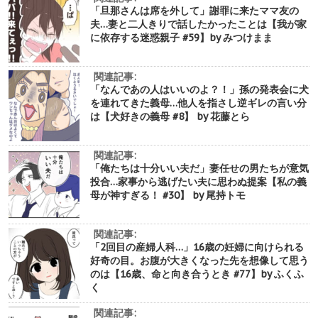
「旦那さんは席を外して」謝罪に来たママ友の
夫…妻と二人きりで話したかったことは【我が家
に依存する迷惑親子 #59】by みつけまま
関連記事:
「なんであの人はいいのよ？！」孫の発表会に犬
を連れてきた義母…他人を指さし逆ギレの言い分
は【犬好きの義母 #8】 by 花藤とら
関連記事:
「俺たちは十分いい夫だ」妻任せの男たちが意気
投合…家事から逃げたい夫に思わぬ提案【私の義
母が神すぎる！ #30】 by 尾持トモ
関連記事:
「2回目の産婦人科…」16歳の妊婦に向けられる
好奇の目。お腹が大きくなった先を想像して思う
のは【16歳、命と向き合うとき #77】by ふくふ
く
関連記事: