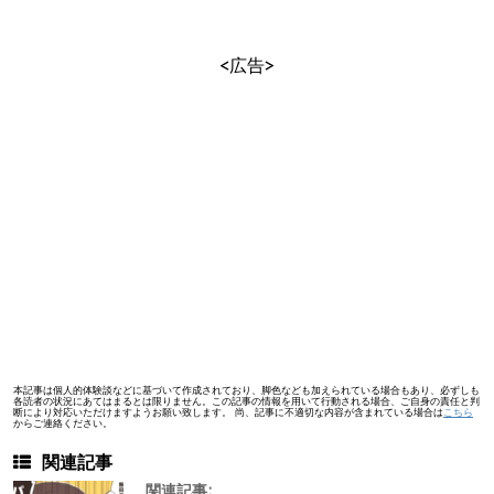
<広告>
本記事は個人的体験談などに基づいて作成されており、脚色なども加えられている場合もあり、必ずしも
各読者の状況にあてはまるとは限りません。この記事の情報を用いて行動される場合、ご自身の責任と判
断により対応いただけますようお願い致します。 尚、記事に不適切な内容が含まれている場合は
こちら
からご連絡ください。
関連記事
関連記事: