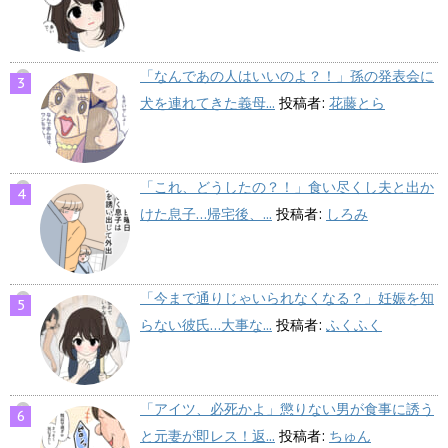
「なんであの人はいいのよ？！」孫の発表会に
犬を連れてきた義母...
投稿者:
花藤とら
「これ、どうしたの？！」食い尽くし夫と出か
けた息子…帰宅後、...
投稿者:
しろみ
「今まで通りじゃいられなくなる？」妊娠を知
らない彼氏…大事な...
投稿者:
ふくふく
「アイツ、必死かよ」懲りない男が食事に誘う
と元妻が即レス！返...
投稿者:
ちゅん