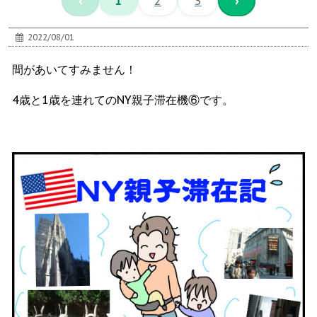
‹
1
2
3
›
2022/08/01
間があいてすみません！
4歳と1歳を連れてのNY親子滞在機⑥です。