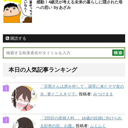
感動！4歳児が考える未来の暮らしに隠された母
への思い by あざみ
購読する
本日の人気記事ランキング
「旦那さんは席を外して」謝罪に来たママ友の
夫…妻と二人きりで...
投稿者:
みつけまま
「2回目の産婦人科…」16歳の妊婦に向けられ
る好奇の目。お腹...
投稿者:
ふくふく