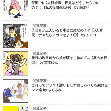
任期中に2人目妊娠！役員はどうしたらいい
の？！【私の役員生活④】 by あぽり
関連記事:
子どもが三人いると本当に楽なの！？【3人育
児、ナメたらアカンぜよ！①】 by トマコ
関連記事:
旅行の数日前から娘が咳をし始めて…【夏の旅行
①】 by 吉木ゆん
関連記事:
これってアリ？！謝りもせずおしゃべりを続ける
ママ達 by ふくみみ
関連記事: