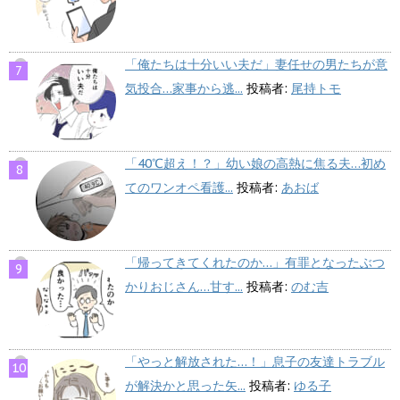
「俺たちは十分いい夫だ」妻任せの男たちが意
気投合…家事から逃...
投稿者:
尾持トモ
「40℃超え！？」幼い娘の高熱に焦る夫…初め
てのワンオペ看護...
投稿者:
あおば
「帰ってきてくれたのか…」有罪となったぶつ
かりおじさん…甘す...
投稿者:
のむ吉
「やっと解放された…！」息子の友達トラブル
が解決かと思った矢...
投稿者:
ゆる子