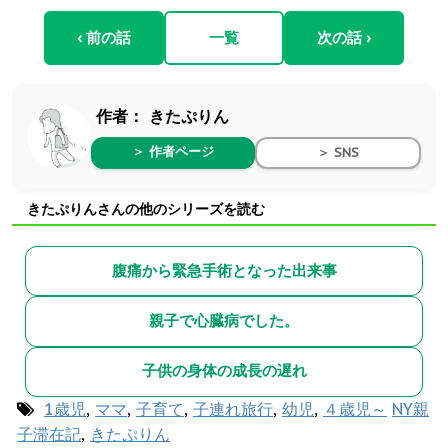
‹ 前の話
一覧
次の話 ›
作者：
きたぷりん
＞ 作者ページ
＞ SNS
きたぷりんさんの他のシリーズを読む
腹痛から緊急手術となった出来事
親子で心臓病でした。
子供の身体の成長の遅れ
1歳児
,
ママ
,
子育て
,
子連れ旅行
,
幼児
,
４歳児～
NY親
子滞在記
,
きたぷりん