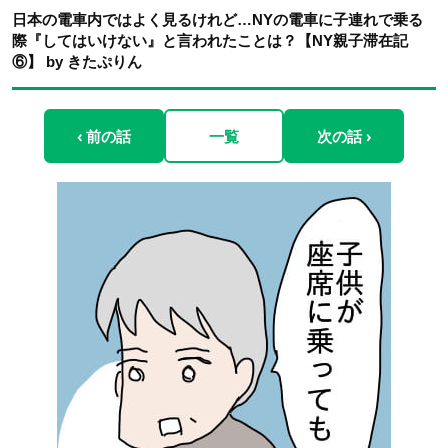
日本の電車内ではよく見るけれど…NYの電車に子連れで乗る
際『してはいけない』と言われたことは？【NY親子滞在記
⑥】 by きたぷりん
‹ 前の話
一覧
次の話 ›