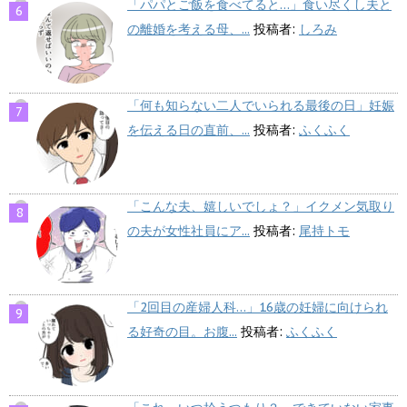
「パパとご飯を食べてると…」食い尽くし夫と
の離婚を考える母、...
投稿者:
しろみ
「何も知らない二人でいられる最後の日」妊娠
を伝える日の直前、...
投稿者:
ふくふく
「こんな夫、嬉しいでしょ？」イクメン気取り
の夫が女性社員にア...
投稿者:
尾持トモ
「2回目の産婦人科…」16歳の妊婦に向けられ
る好奇の目。お腹...
投稿者:
ふくふく