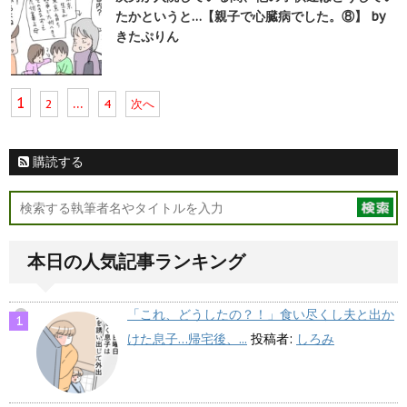
たかというと…【親子で心臓病でした。⑧】 by
きたぷりん
1
…
2
4
次へ
購読する
本日の人気記事ランキング
「これ、どうしたの？！」食い尽くし夫と出か
けた息子…帰宅後、...
投稿者:
しろみ