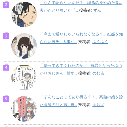
「なんで謝らないんだ？」謝るのをやめた妻…
夫がたどり着いた『...
投稿者:
ずん
「今まで通りじゃいられなくなる？」妊娠を知
らない彼氏…大事な...
投稿者:
ふくふく
「帰ってきてくれたのか…」有罪となったぶつ
かりおじさん…甘す...
投稿者:
のむ吉
「そんなことってあり得る？！」高熱の娘を診
た医師のひと言…自...
投稿者:
あおば