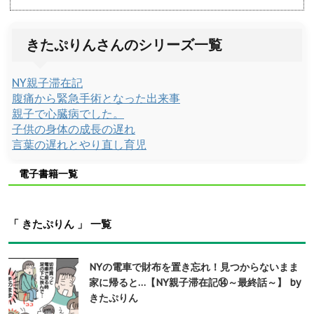
きたぷりんさんのシリーズ一覧
NY親子滞在記
腹痛から緊急手術となった出来事
親子で心臓病でした。
子供の身体の成長の遅れ
言葉の遅れとやり直し育児
電子書籍一覧
「 きたぷりん 」 一覧
NYの電車で財布を置き忘れ！見つからないまま
家に帰ると…【NY親子滞在記⑭～最終話～】 by
きたぷりん