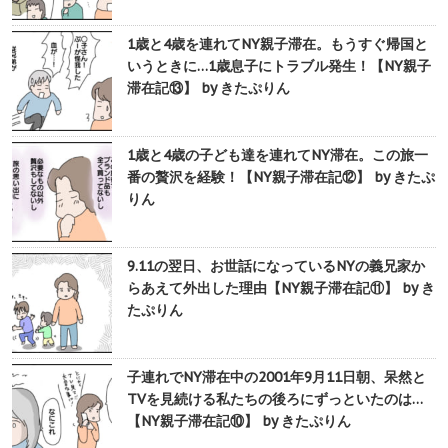
1歳と4歳を連れてNY親子滞在。もうすぐ帰国と
いうときに…1歳息子にトラブル発生！【NY親子
滞在記⑬】 by きたぷりん
1歳と4歳の子ども達を連れてNY滞在。この旅一
番の贅沢を経験！【NY親子滞在記⑫】 by きたぷ
りん
9.11の翌日、お世話になっているNYの義兄家か
らあえて外出した理由【NY親子滞在記⑪】 by き
たぷりん
子連れでNY滞在中の2001年9月11日朝、呆然と
TVを見続ける私たちの後ろにずっといたのは…
【NY親子滞在記⑩】 by きたぷりん