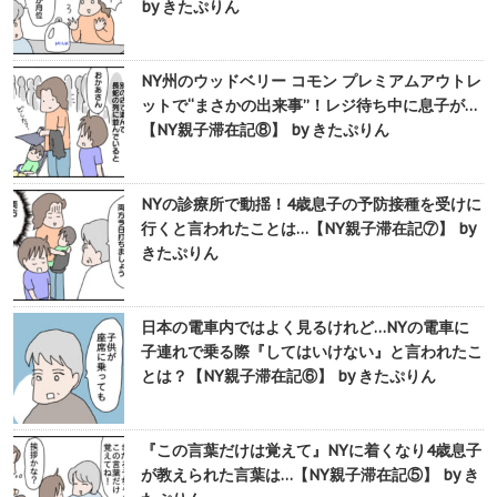
by きたぷりん
NY州のウッドベリー コモン プレミアムアウトレ
ットで“まさかの出来事”！レジ待ち中に息子が…
【NY親子滞在記⑧】 by きたぷりん
NYの診療所で動揺！4歳息子の予防接種を受けに
行くと言われたことは…【NY親子滞在記⑦】 by
きたぷりん
日本の電車内ではよく見るけれど…NYの電車に
子連れで乗る際『してはいけない』と言われたこ
とは？【NY親子滞在記⑥】 by きたぷりん
『この言葉だけは覚えて』NYに着くなり4歳息子
が教えられた言葉は…【NY親子滞在記⑤】 by き