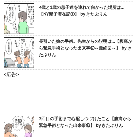
4歳と1歳の息子達を連れて向かった場所は…
【NY親子滞在記①】 by きたぷりん
長引いた娘の手術。先生からの説明は…【腹痛か
ら緊急手術となった出来事⑰～最終回～】 by き
たぷりん
<広告>
2回目の手術まで心配しつづけたこと【腹痛から
緊急手術となった出来事⑯】 by きたぷりん