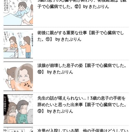
3歳の息子の心臓手術が終わり、術後経過は【親
子で心臓病でした。⑫】by きたぷりん
術後に親がする重要な仕事【親子で心臓病でし
た。⑪】 by きたぷりん
涙腺が崩壊した息子の姿【親子で心臓病でした。
⑩】 by きたぷりん
先生の話が堪えられない…！3歳の息子の手術を
辞めたいと思った出来事【親子で心臓病でした。
⑨】 by きたぷりん
次男が入院している間、他の子供達はどうしてい