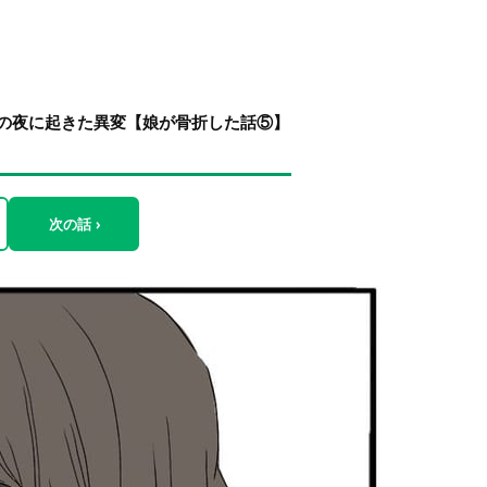
の夜に起きた異変【娘が骨折した話⑤】
次の話 ›