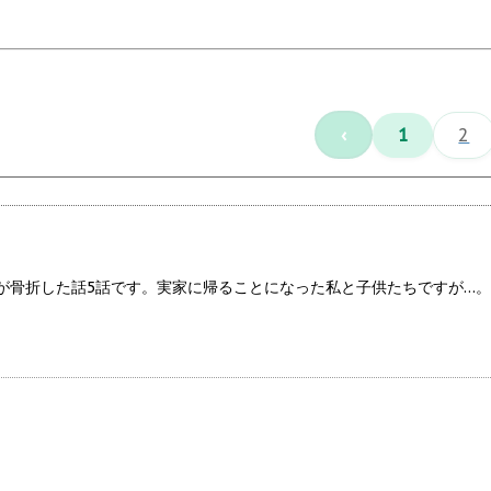
‹
1
2
が骨折した話5話です。実家に帰ることになった私と子供たちですが…。