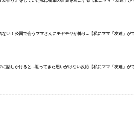
友作り』をしていた私は衝撃の言葉を耳にする【私にママ「友達」ができ
ない！公園で会うママさんにモヤモヤが募り…【私にママ「友達」ができ
に話しかけると…返ってきた思いがけない反応【私にママ「友達」ができ