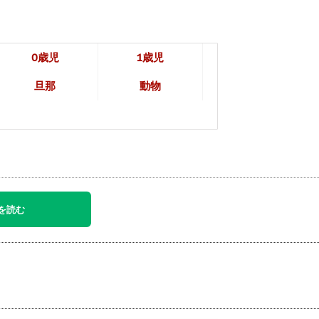
0歳児
1歳児
旦那
動物
を読む