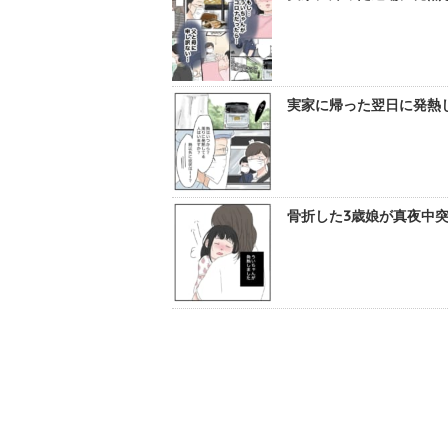
実家に帰った翌日に発熱し
骨折した3歳娘が真夜中突