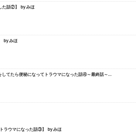
話②】 by みほ
by みほ
をしてたら便秘になってトラウマになった話④～最終話～…
ラウマになった話③】 by みほ