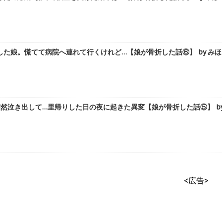
た娘。慌てて病院へ連れて行くけれど…【娘が骨折した話⑥】 by みほ
然泣き出して…里帰りした日の夜に起きた異変【娘が骨折した話⑤】 by
<広告>