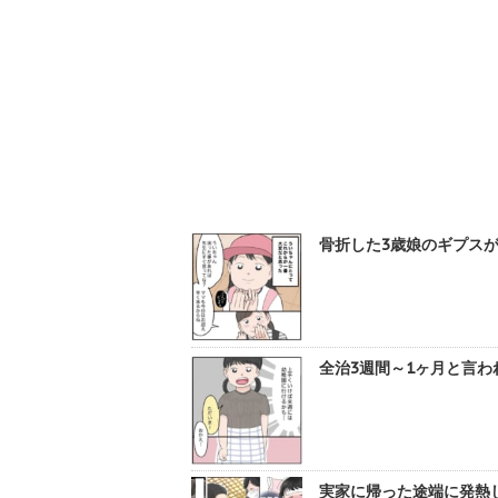
骨折した3歳娘のギプスが
全治3週間～1ヶ月と言わ
実家に帰った途端に発熱し