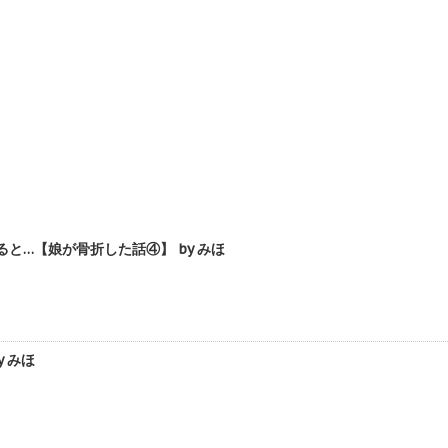
…【娘が骨折した話④】 by みほ
 みほ