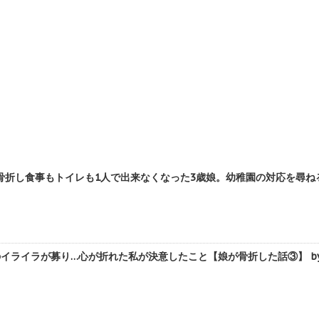
折し食事もトイレも1人で出来なくなった3歳娘。幼稚園の対応を尋ねると
イライラが募り…心が折れた私が決意したこと【娘が骨折した話③】 by