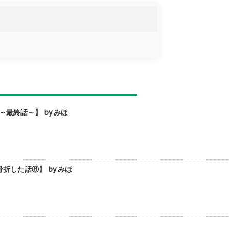
最終話～】 by みほ
した話⑧】 by みほ