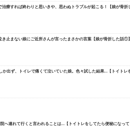
治療すれば終わりと思いきや、思わぬトラブルが起こる！【娘が骨折した
き止まない娘にご近所さんが言ったまさかの言葉【娘が骨折した話①】 
回しか出ず、トイレで痛くて泣いていた娘。色々試した結果…【トイトレ
院へ連れて行くと言われることは…【トイトレをしてたら便秘になってト