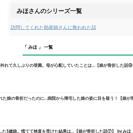
みほさんのシリーズ一覧
訪問してくれた助産師さんに救われた話
「 みほ 」 一覧
外れて久しぶりの登園。母が心配していたことは…【娘が骨折した話⑨～
れた娘の骨折だったのに…病院から帰宅した娘の姿に目を疑う！【娘が骨折
た3歳娘。慌てて検査を受けた結果は…【娘が骨折した話⑦】 by みほ