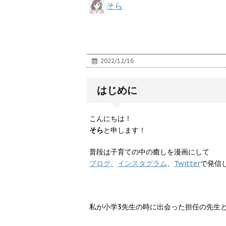
そら
2022/12/16
はじめに
こんにちは！
そら
と申します！
普段は子育ての中の癒しを漫画にして
ブログ
、
インスタグラム
、
Twitter
で発信
私が小学3先生の時に出会った担任の先生