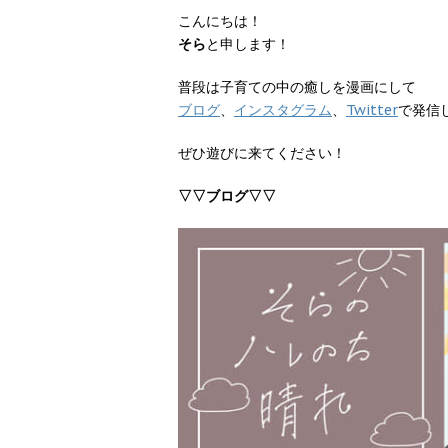
こんにちは！
そら
と申します！
普段は子育ての中の癒しを漫画にして
ブログ
、
インスタグラム
、
Twitter
で発信
ぜひ遊びに来てください！
▽▽ブログ▽▽