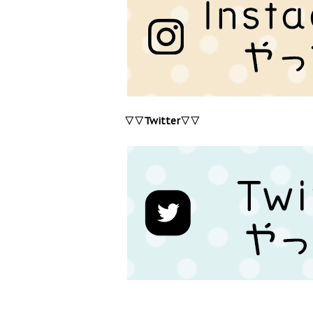
▽▽Twitter▽▽