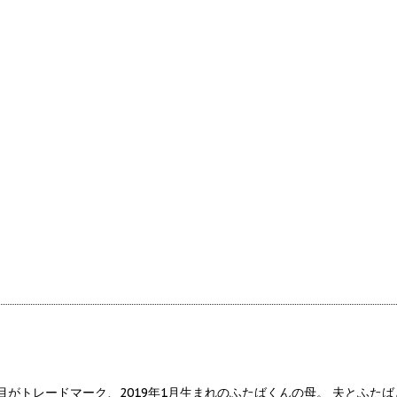
目がトレードマーク、2019年1月生まれのふたばくんの母。 夫とふた