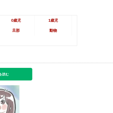
0歳児
1歳児
旦那
動物
を読む