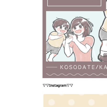
▽▽Instagram▽▽