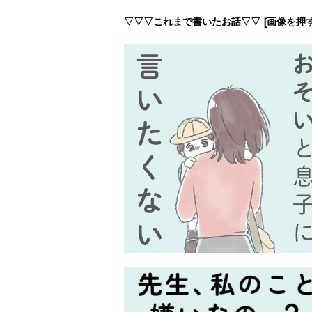
▽▽▽これまで書いたお話▽▽ [画像を押