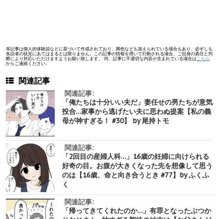
本記事は個人的体験談などに基づいて作成されており、脚色なども加えられている場合もあり、必ずしも
各読者の状況にあてはまるとは限りません。この記事の情報を用いて行動される場合、ご自身の責任と判
断により対応いただけますようお願い致します。 尚、記事に不適切な内容が含まれている場合は
こちら
からご連絡ください。
関連記事
関連記事:
「俺たちは十分いい夫だ」妻任せの男たちが意気
投合…家事から逃げたい夫に思わぬ提案【私の義
母が神すぎる！ #30】 by 尾持トモ
関連記事:
「2回目の産婦人科…」16歳の妊婦に向けられる
好奇の目。お腹が大きくなった先を想像して思う
のは【16歳、命と向き合うとき #77】by ふくふ
く
関連記事:
「帰ってきてくれたのか…」有罪となったぶつか