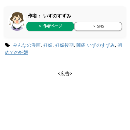
作者：
いずのすずみ
＞ 作者ページ
＞ SNS
みんなの漫画
,
妊娠
,
妊娠後期
,
陣痛
いずのすずみ
,
初
めての妊娠
<広告>