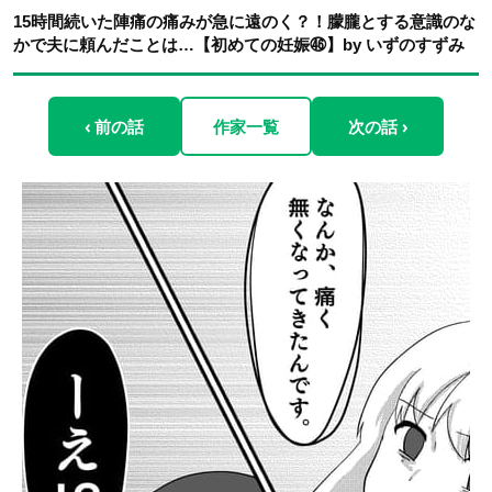
15時間続いた陣痛の痛みが急に遠のく？！朦朧とする意識のな
かで夫に頼んだことは…【初めての妊娠㊻】by いずのすずみ
‹ 前の話
作家一覧
次の話 ›