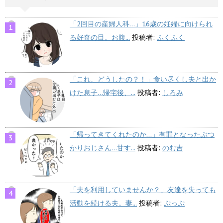
「2回目の産婦人科…」16歳の妊婦に向けられ
る好奇の目。お腹...
投稿者:
ふくふく
「これ、どうしたの？！」食い尽くし夫と出か
けた息子…帰宅後、...
投稿者:
しろみ
「帰ってきてくれたのか…」有罪となったぶつ
かりおじさん…甘す...
投稿者:
のむ吉
「夫を利用していませんか？」友達を失っても
活動を続ける夫。妻...
投稿者:
ぷっぷ