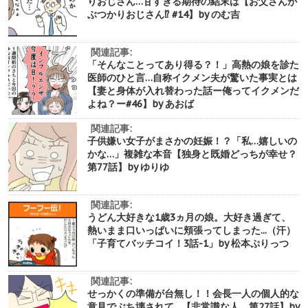
りおじさん…甘すぎる期待の結末は【お父さんが
ぶつかりおじさん⁉︎ #14】by のむ吉
関連記事:
「そんなことってあり得る？！」高熱の娘を診た
医師のひと言…自称イクメン夫が驚いた事実とは
【妻と身体が入れ替わった話ー俺ってイクメンだ
よね？ー#46】by あおば
関連記事:
子供嫌い女子がまさかの妊娠！？「私…嬉しいの
かな…」複雑な本音【独身と既婚どっちが幸せ？
第77話】by ゆりゆ
関連記事:
うどん大好きな1歳3ヵ月の娘。大好き過ぎて、
熱いまま口いっぱいに頬張ってしまった...（汗）
「子育てバッチコイ！3話-1」by 松本ぷりっつ
関連記事:
せっかくの準備が台無し！！会長一人の個人的な
意見でぶち壊されて…【非常識な人 第27話】by