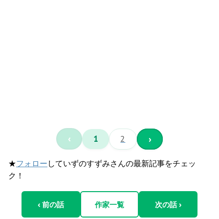
‹
1
2
›
★
フォロー
していずのすずみさんの最新記事をチェッ
ク！
‹ 前の話
作家一覧
次の話 ›