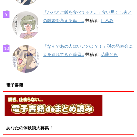
「パパとご飯を食べてると…」食い尽くし夫と
の離婚を考える母、...
投稿者:
しろみ
「なんであの人はいいのよ？！」孫の発表会に
犬を連れてきた義母...
投稿者:
花藤とら
電子書籍
あなたの体験談大募集！