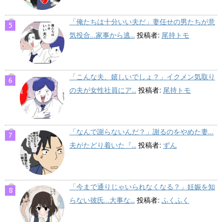
「俺たちは十分いい夫だ」妻任せの男たちが意
気投合…家事から逃...
投稿者:
尾持トモ
「こんな夫、嬉しいでしょ？」イクメン気取り
の夫が女性社員にア...
投稿者:
尾持トモ
「なんで謝らないんだ？」謝るのをやめた妻…
夫がたどり着いた『...
投稿者:
ずん
「今まで通りじゃいられなくなる？」妊娠を知
らない彼氏…大事な...
投稿者:
ふくふく