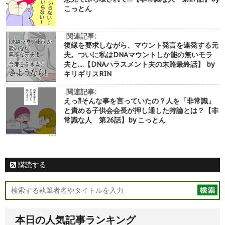
こっとん
関連記事:
復縁を要求しながら、マウント発言を連発する元
夫。ついに私はDNAマウントしか能の無いモラ
夫と....【DNAハラスメント夫の末路最終話】 by
キリギリスRIN
関連記事:
えっ⁈そんな事を言っていたの？人を「非常識」
と責める子供会会長が押し通した持論とは？【非
常識な人 第26話】by こっとん
購読する
本日の人気記事ランキング