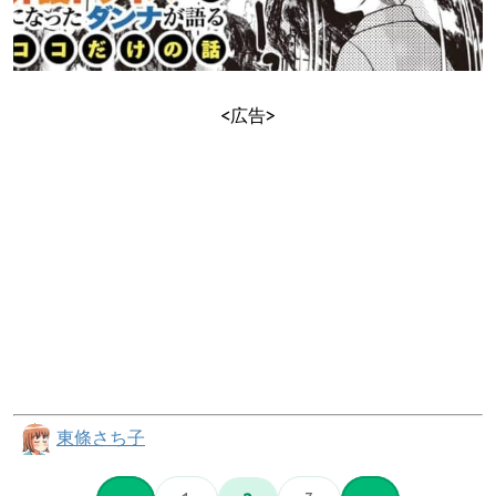
<広告>
東條さち子