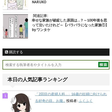
NARUKO
関連記事:
幸せな家族が破綻した原因は…？～100年後を思
って泣いたけれど～【バラバラになった家族①】
by ワンタケ
購読する
本日の人気記事ランキング
「2回目の産婦人科…」16歳の妊婦に向けられ
る好奇の目。お腹...
投稿者:
ふくふく