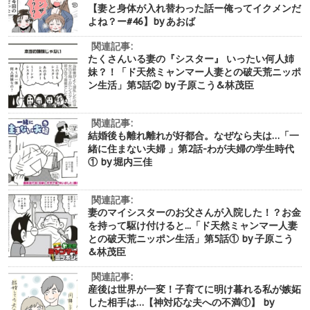
【妻と身体が入れ替わった話ー俺ってイクメンだ
よね？ー#46】by あおば
関連記事:
たくさんいる妻の『シスター』 いったい何人姉
妹？！「ド天然ミャンマー人妻との破天荒ニッポ
ン生活」第5話② by 子原こう&林茂臣
関連記事:
結婚後も離れ離れが好都合。なぜなら夫は…「一
緒に住まない夫婦 」第2話-わが夫婦の学生時代
① by 堀内三佳
関連記事:
妻のマイシスターのお父さんが入院した！？お金
を持って駆け付けると...「ド天然ミャンマー人妻
との破天荒ニッポン生活」第5話① by 子原こう
&林茂臣
関連記事:
産後は世界が一変！子育てに明け暮れる私が嫉妬
した相手は…【神対応な夫への不満①】 by