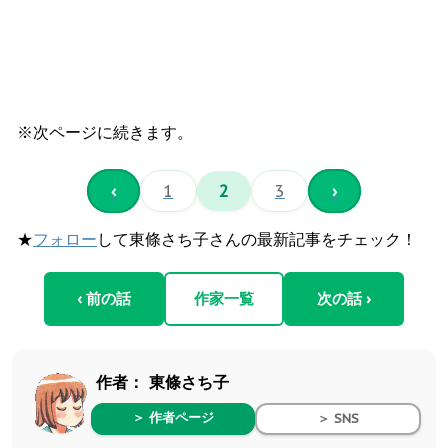
※次ページに続きます。
‹
1
2
3
›
★
フォロー
して東條さち子さんの最新記事をチェック！
‹ 前の話
作家一覧
次の話 ›
作者：
東條さち子
＞ 作者ページ
＞ SNS