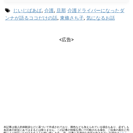
じいじばあば
,
介護
,
旦那
介護ドライバーになったダ
ンナが語るココだけの話
,
東條さち子
,
気になるお話
<広告>
本記事は個人的体験談などに基づいて作成されており、脚色なども加えられている場合もあり、必ずしも
各読者の状況にあてはまるとは限りません。この記事の情報を用いて行動される場合、ご自身の責任と判
断により対応いただけますようお願い致します。 尚、記事に不適切な内容が含まれている場合は
こちら