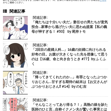
からご連絡ください。
関連記事
関連記事:
「俺たちは十分いい夫だ」妻任せの男たちが意気
投合…家事から逃げたい夫に思わぬ提案【私の義
母が神すぎる！ #30】 by 尾持トモ
関連記事:
「2回目の産婦人科…」16歳の妊婦に向けられる
好奇の目。お腹が大きくなった先を想像して思う
のは【16歳、命と向き合うとき #77】by ふくふ
く
関連記事:
「帰ってきてくれたのか…」有罪となったぶつか
りおじさん…甘すぎる期待の結末は【お父さんが
ぶつかりおじさん⁉︎ #14】by のむ吉
関連記事:
「そんなことってあり得る？！」高熱の娘を診た
医師のひと言…自称イクメン夫が驚いた事実とは