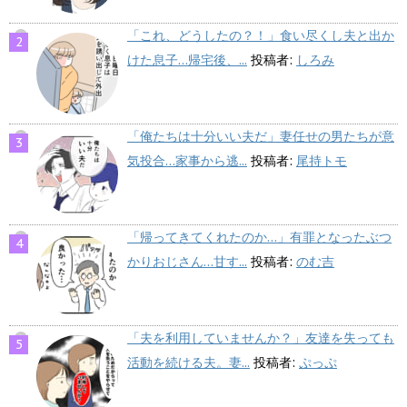
「これ、どうしたの？！」食い尽くし夫と出か
けた息子…帰宅後、...
投稿者:
しろみ
「俺たちは十分いい夫だ」妻任せの男たちが意
気投合…家事から逃...
投稿者:
尾持トモ
「帰ってきてくれたのか…」有罪となったぶつ
かりおじさん…甘す...
投稿者:
のむ吉
「夫を利用していませんか？」友達を失っても
活動を続ける夫。妻...
投稿者:
ぷっぷ