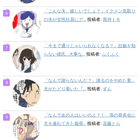
「こんな夫、嬉しいでしょ？」イクメン気取り
の夫が女性社員にア...
投稿者:
尾持トモ
「今まで通りじゃいられなくなる？」妊娠を知
らない彼氏…大事な...
投稿者:
ふくふく
「なんで謝らないんだ？」謝るのをやめた妻…
夫がたどり着いた『...
投稿者:
ずん
「なんであの人はいいのよ？！」孫の発表会に
犬を連れてきた義母...
投稿者:
花藤とら