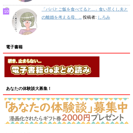
「パパとご飯を食べてると…」食い尽くし夫と
の離婚を考える母、...
投稿者:
しろみ
電子書籍
あなたの体験談大募集！