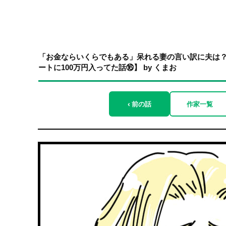
「お金ならいくらでもある」呆れる妻の言い訳に夫は
ートに100万円入ってた話⑯】 by くまお
‹ 前の話
作家一覧