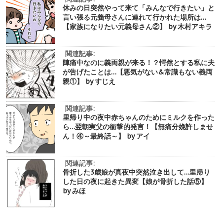
休みの日突然やって来て「みんなで行きたい」と
言い張る元義母さんに連れて行かれた場所は…
【家族になりたい元義母さん②】 by 木村アキラ
関連記事:
陣痛中なのに義両親が来る！？愕然とする私に夫
が告げたことは…【悪気がない&常識もない義両
親①】 by すじえ
関連記事:
里帰り中の夜中赤ちゃんのためにミルクを作った
ら…翌朝実父の衝撃的発言！【無痛分娩許しませ
ん！④～最終話～】 by アイ
関連記事:
骨折した3歳娘が真夜中突然泣き出して…里帰り
した日の夜に起きた異変【娘が骨折した話⑤】
by みほ