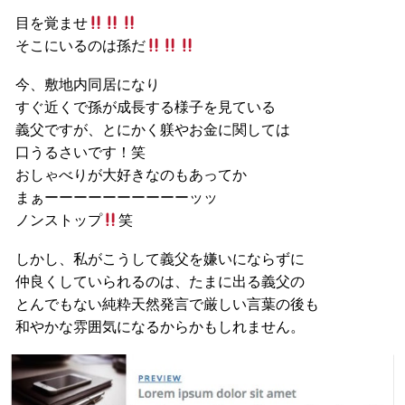
目を覚ませ
そこにいるのは孫だ
今、敷地内同居になり
すぐ近くで孫が成長する様子を見ている
義父ですが、とにかく躾やお金に関しては
口うるさいです！笑
おしゃべりが大好きなのもあってか
まぁーーーーーーーーーーッッ
ノンストップ
笑
しかし、私がこうして義父を嫌いにならずに
仲良くしていられるのは、たまに出る義父の
とんでもない純粋天然発言で厳しい言葉の後も
和やかな雰囲気になるからかもしれません。