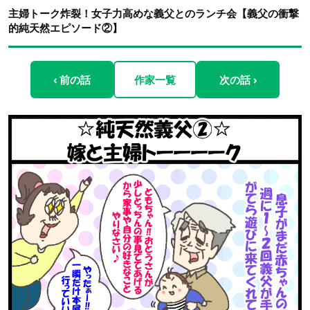
主婦トーク炸裂！女子力高めな義父とのランチ会【義父の衝撃
的純天然エピソード②】
‹ 前の話
作家一覧
次の話 ›