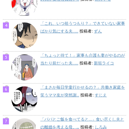
「これ、いつ拾うつもり？」できていない家事
ばかり気にする夫…...
投稿者:
ずん
「ちょっと待て！」家事も介護も妻がやるのが
当たり前だった夫…...
投稿者:
新垣ライコ
「まさか毎日学童行かせるの？」共働き家庭を
笑うママ友が突然謝...
投稿者:
すじえ
「パパとご飯を食べてると…」食い尽くし夫と
の離婚を考える母、...
投稿者:
しろみ