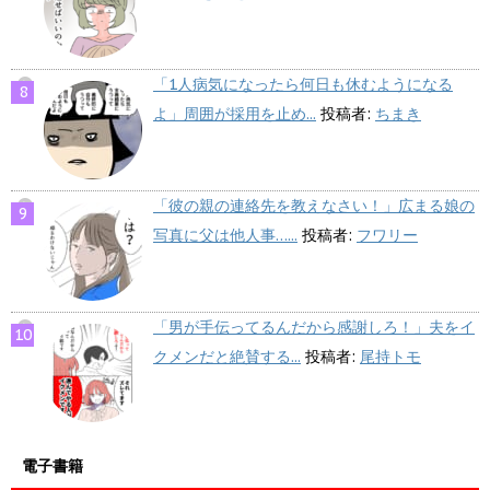
「1人病気になったら何日も休むようになる
よ」周囲が採用を止め...
投稿者:
ちまき
「彼の親の連絡先を教えなさい！」広まる娘の
写真に父は他人事…...
投稿者:
フワリー
「男が手伝ってるんだから感謝しろ！」夫をイ
クメンだと絶賛する...
投稿者:
尾持トモ
電子書籍