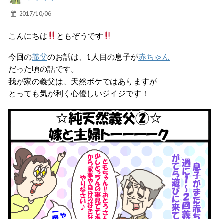
2017/10/06
こんにちは
ともぞうです
今回の
義父
のお話は、1人目の息子が
赤ちゃん
だった頃の話です。
我が家の義父は、天然ボケではありますが
とっても気が利く心優しいジイジです！