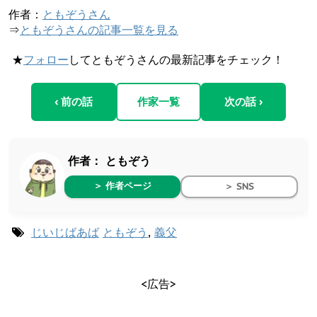
作者：
ともぞうさん
⇒
ともぞうさんの記事一覧を見る
★
フォロー
してともぞうさんの最新記事をチェック！
‹ 前の話
作家一覧
次の話 ›
作者：
ともぞう
＞ 作者ページ
＞ SNS
じいじばあば
ともぞう
,
義父
<広告>