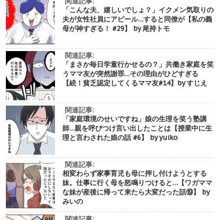
関連記事:
「こんな夫、嬉しいでしょ？」イクメン気取りの
夫が女性社員にアピール…すると同僚が【私の義
母が神すぎる！ #29】 by 尾持トモ
関連記事:
「まさか毎日学童行かせるの？」共働き家庭を笑
うママ友が突然謝罪…その理由がひどすぎる
【続！貧乏認定してくるママ友#14】by すじえ
関連記事:
「家庭環境のせいですね」娘の生理を笑う塾講
師…親を呼びつけ言い出したことは【授業中に生
理と言わされた娘の話 #6】 by yuiko
関連記事:
相変わらず家事育児も母に押し付けようとする
妹。仕事に行く母を怒鳴りつけると…【ワガママ
な妹が産後に帰って来たら大変だった話⑲】 by
みいの
関連記事: