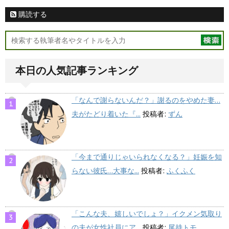
購読する
本日の人気記事ランキング
「なんで謝らないんだ？」謝るのをやめた妻…
夫がたどり着いた『...
投稿者:
ずん
「今まで通りじゃいられなくなる？」妊娠を知
らない彼氏…大事な...
投稿者:
ふくふく
「こんな夫、嬉しいでしょ？」イクメン気取り
の夫が女性社員にア...
投稿者:
尾持トモ