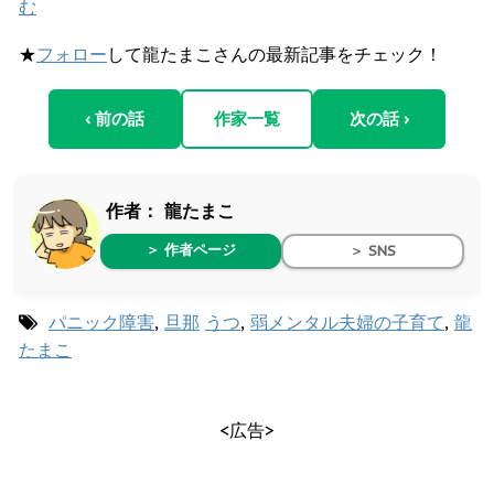
む
★
フォロー
して龍たまこさんの最新記事をチェック！
‹ 前の話
作家一覧
次の話 ›
作者：
龍たまこ
＞ 作者ページ
＞ SNS
パニック障害
,
旦那
うつ
,
弱メンタル夫婦の子育て
,
龍
たまこ
<広告>