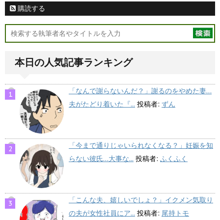
購読する
本日の人気記事ランキング
「なんで謝らないんだ？」謝るのをやめた妻…
夫がたどり着いた『...
投稿者:
ずん
「今まで通りじゃいられなくなる？」妊娠を知
らない彼氏…大事な...
投稿者:
ふくふく
「こんな夫、嬉しいでしょ？」イクメン気取り
の夫が女性社員にア...
投稿者:
尾持トモ