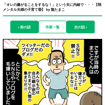
「オレの嫌がることをするな！」という夫に内緒で・・・【弱
メンタル夫婦の子育て⑲】 by 龍たまこ
‹ 前の話
作家一覧
次の話 ›