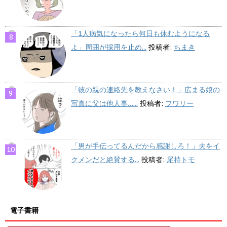
「1人病気になったら何日も休むようになる
よ」周囲が採用を止め...
投稿者:
ちまき
「彼の親の連絡先を教えなさい！」広まる娘の
写真に父は他人事…...
投稿者:
フワリー
「男が手伝ってるんだから感謝しろ！」夫をイ
クメンだと絶賛する...
投稿者:
尾持トモ
電子書籍