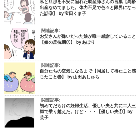
私と旦那を不安に陥れた助産師さんの言葉【高齢
出産なめてました。体力不足で色々と限界になっ
た話⑥】 by 宝田くま子
関連記事:
お父さんが嫌いだった娘が唯一感謝していること
【娘の反抗期⑦】 by あぽり
関連記事:
自分たちの空気になるまで【同居して得たこと感
じたこと⑯】 by 山田あしゅら
関連記事:
初めてだらけの妊婦生活、優しい夫と共に二人三
脚で乗り越えた。けど・・・【優しい夫①】by
芸子