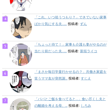
「これ、いつ拾うつもり？」できていない家事
ばかり気にする夫…...
投稿者:
ずん
「ちょっと待て！」家事も介護も妻がやるのが
当たり前だった夫…...
投稿者:
新垣ライコ
「まさか毎日学童行かせるの？」共働き家庭を
笑うママ友が突然謝...
投稿者:
すじえ
「パパとご飯を食べてると…」食い尽くし夫と
の離婚を考える母、...
投稿者:
しろみ