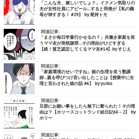
「こんな夫、嬉しいでしょ？」イクメン気取りの
夫が女性社員にアピール…すると同僚が【私の義
母が神すぎる！ #29】 by 尾持トモ
関連記事:
「まさか毎日学童行かせるの？」共働き家庭を笑
うママ友が突然謝罪…その理由がひどすぎる
【続！貧乏認定してくるママ友#14】by すじえ
関連記事:
「家庭環境のせいですね」娘の生理を笑う塾講
師…親を呼びつけ言い出したことは【授業中に生
理と言わされた娘の話 #6】 by yuiko
関連記事:
旦那にお願い事をしたら無下に断られた！その理
由は？【ホリースコットランド絵日記66－2】 by
ホリー
関連記事: