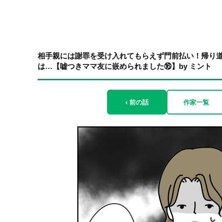
相手親には謝罪を受け入れてもらえず門前払い！帰り
は…【嘘つきママ友に嵌められました⑯】by ミント
‹ 前の話
作家一覧