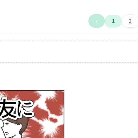
‹
1
2