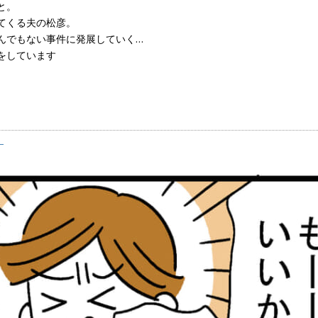
と。
てくる夫の松彦。
んでもない事件に発展していく…
をしています
】