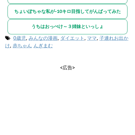
ちょいぽちゃな私が-10キロ目指してがんばってみた
うちはおっぺけ～３姉妹といっしょ
0歳児
,
みんなの漫画
,
ダイエット
,
ママ
,
子連れお出か
け
,
赤ちゃん
んぎまむ
<広告>