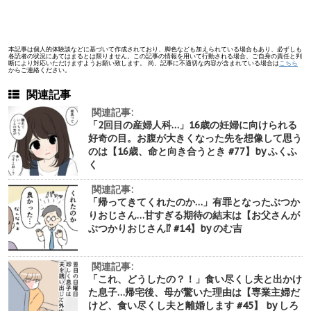
本記事は個人的体験談などに基づいて作成されており、脚色なども加えられている場合もあり、必ずしも
各読者の状況にあてはまるとは限りません。この記事の情報を用いて行動される場合、ご自身の責任と判
断により対応いただけますようお願い致します。 尚、記事に不適切な内容が含まれている場合は
こちら
からご連絡ください。
関連記事
関連記事:
「2回目の産婦人科…」16歳の妊婦に向けられる
好奇の目。お腹が大きくなった先を想像して思う
のは【16歳、命と向き合うとき #77】by ふくふ
く
関連記事:
「帰ってきてくれたのか…」有罪となったぶつか
りおじさん…甘すぎる期待の結末は【お父さんが
ぶつかりおじさん⁉︎ #14】by のむ吉
関連記事:
「これ、どうしたの？！」食い尽くし夫と出かけ
た息子…帰宅後、母が驚いた理由は【専業主婦だ
けど、食い尽くし夫と離婚します #45】 by しろ