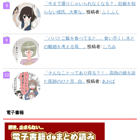
「今まで通りじゃいられなくなる？」妊娠を知
らない彼氏…大事な...
投稿者:
ふくふく
「パパとご飯を食べてると…」食い尽くし夫と
の離婚を考える母、...
投稿者:
しろみ
「そんなことってあり得る？！」高熱の娘を診
た医師のひと言…自...
投稿者:
あおば
電子書籍