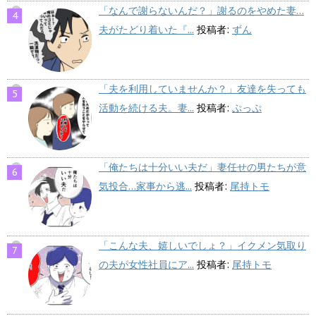
「なんで謝らないんだ？」謝るのをやめた妻…
夫がたどり着いた『...
投稿者:
ずん
「夫を利用していませんか？」友達を失っても
活動を続ける夫。妻...
投稿者:
ぷっぷ
「俺たちは十分いい夫だ」妻任せの男たちが意
気投合…家事から逃...
投稿者:
尾持トモ
「こんな夫、嬉しいでしょ？」イクメン気取り
の夫が女性社員にア...
投稿者:
尾持トモ