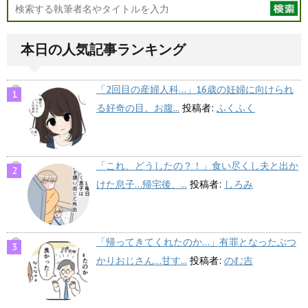
本日の人気記事ランキング
「2回目の産婦人科…」16歳の妊婦に向けられ
る好奇の目。お腹...
投稿者:
ふくふく
「これ、どうしたの？！」食い尽くし夫と出か
けた息子…帰宅後、...
投稿者:
しろみ
「帰ってきてくれたのか…」有罪となったぶつ
かりおじさん…甘す...
投稿者:
のむ吉