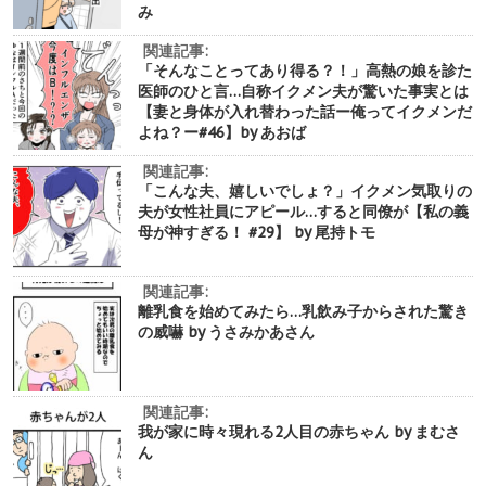
み
関連記事:
「そんなことってあり得る？！」高熱の娘を診た
医師のひと言…自称イクメン夫が驚いた事実とは
【妻と身体が入れ替わった話ー俺ってイクメンだ
よね？ー#46】by あおば
関連記事:
「こんな夫、嬉しいでしょ？」イクメン気取りの
夫が女性社員にアピール…すると同僚が【私の義
母が神すぎる！ #29】 by 尾持トモ
関連記事:
離乳食を始めてみたら…乳飲み子からされた驚き
の威嚇 by うさみかあさん
関連記事:
我が家に時々現れる2人目の赤ちゃん by まむさ
ん