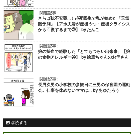
関連記事:
さらば抗不安薬…！起死回生で私が始めた「天気
図予測」【アホ夫婦が産後うつ・産後クライシス
から回復するまで㉗】 by たんこ
関連記事:
娘の採血で経験した『とてもつらい出来事』【娘
の食物アレルギー④】 by 絵筆ちゃんのお母さん
関連記事:
長男次男の小学校の参観日に三男の保育園の運動
会。仕事を休めないママは… by あゆたろう
購読する