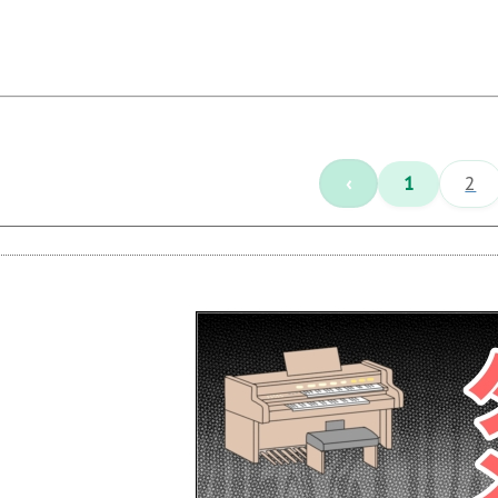
‹
1
2