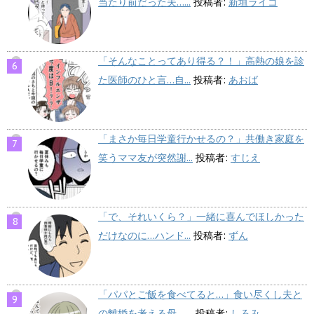
当たり前だった夫…...
投稿者:
新垣ライコ
「そんなことってあり得る？！」高熱の娘を診
た医師のひと言…自...
投稿者:
あおば
「まさか毎日学童行かせるの？」共働き家庭を
笑うママ友が突然謝...
投稿者:
すじえ
「で、それいくら？」一緒に喜んでほしかった
だけなのに…ハンド...
投稿者:
ずん
「パパとご飯を食べてると…」食い尽くし夫と
の離婚を考える母、...
投稿者:
しろみ