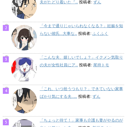
夫がたどり着いた『...
投稿者:
ずん
「今まで通りじゃいられなくなる？」妊娠を知
らない彼氏…大事な...
投稿者:
ふくふく
「こんな夫、嬉しいでしょ？」イクメン気取り
の夫が女性社員にア...
投稿者:
尾持トモ
「これ、いつ拾うつもり？」できていない家事
ばかり気にする夫…...
投稿者:
ずん
「ちょっと待て！」家事も介護も妻がやるのが