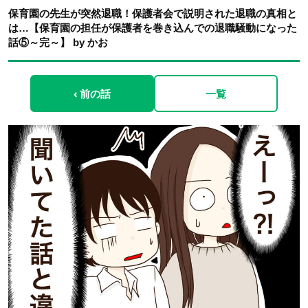
保育園の先生が突然退職！保護者会で説明された退職の真相と
は…【保育園の担任が保護者を巻き込んでの退職騒動になった
話⑤～完～】 by かお
‹ 前の話
一覧