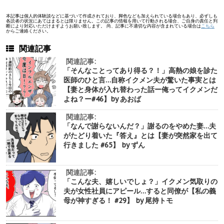
本記事は個人的体験談などに基づいて作成されており、脚色なども加えられている場合もあり、必ずしも
各読者の状況にあてはまるとは限りません。この記事の情報を用いて行動される場合、ご自身の責任と判
断により対応いただけますようお願い致します。 尚、記事に不適切な内容が含まれている場合は
こちら
からご連絡ください。
関連記事
関連記事:
「そんなことってあり得る？！」高熱の娘を診た
医師のひと言…自称イクメン夫が驚いた事実とは
【妻と身体が入れ替わった話ー俺ってイクメンだ
よね？ー#46】by あおば
関連記事:
「なんで謝らないんだ？」謝るのをやめた妻…夫
がたどり着いた『答え』とは【妻が突然家を出て
行きました #65】 by ずん
関連記事:
「こんな夫、嬉しいでしょ？」イクメン気取りの
夫が女性社員にアピール…すると同僚が【私の義
母が神すぎる！ #29】 by 尾持トモ