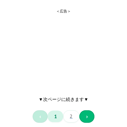
＜広告＞
▼次ページに続きます▼
‹
1
2
›