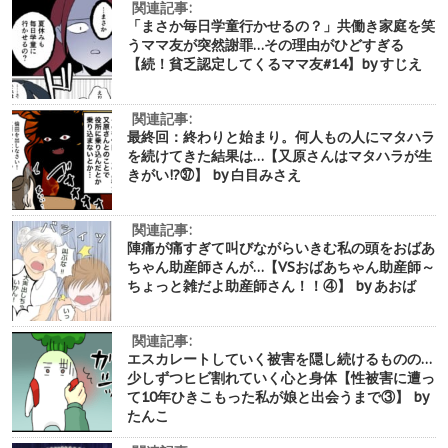
関連記事:
「まさか毎日学童行かせるの？」共働き家庭を笑
うママ友が突然謝罪…その理由がひどすぎる
【続！貧乏認定してくるママ友#14】by すじえ
関連記事:
最終回：終わりと始まり。何人もの人にマタハラ
を続けてきた結果は…【又原さんはマタハラが生
きがい!?㊲】 by 白目みさえ
関連記事:
陣痛が痛すぎて叫びながらいきむ私の頭をおばあ
ちゃん助産師さんが…【VSおばあちゃん助産師～
ちょっと雑だよ助産師さん！！④】 by あおば
関連記事:
エスカレートしていく被害を隠し続けるものの…
少しずつヒビ割れていく心と身体【性被害に遭っ
て10年ひきこもった私が娘と出会うまで③】 by
たんこ