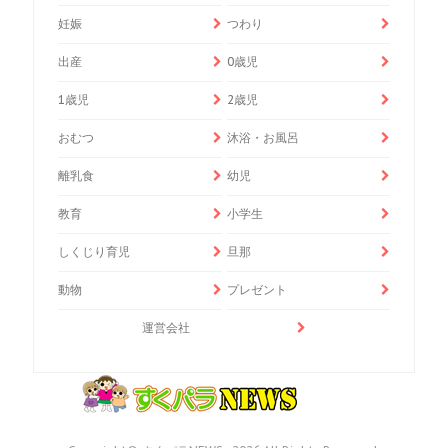
妊娠
つわり
出産
0歳児
1歳児
2歳児
おむつ
沐浴・お風呂
離乳食
幼児
教育
小学生
しくじり育児
旦那
動物
プレゼント
運営会社