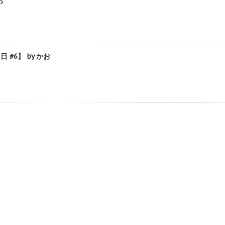
お
#6】 by かお