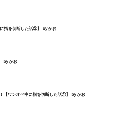
指を切断した話③】 by かお
by かお
【ワンオペ中に指を切断した話①】 by かお