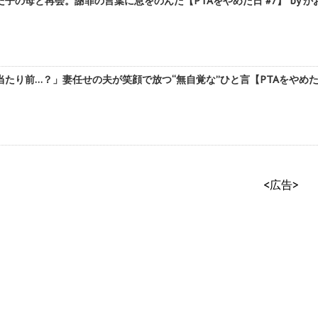
子の母と再会。謝罪の言葉に息をのんだ【PTAをやめた日 #7】 by か
たり前…？」妻任せの夫が笑顔で放つ“無自覚な”ひと言【PTAをやめた日 
<広告>