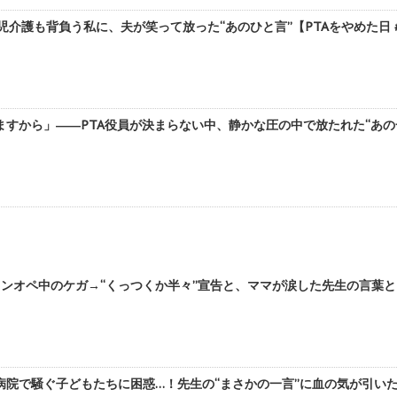
児介護も背負う私に、夫が笑って放った“あのひと言”【PTAをやめた日 #2
すから」――PTA役員が決まらない中、静かな圧の中で放たれた“あの一言”
ンオペ中のケガ→“くっつくか半々”宣告と、ママが涙した先生の言葉とは
院で騒ぐ子どもたちに困惑…！先生の“まさかの一言”に血の気が引いた【