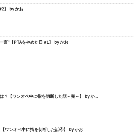
】 by かお
【PTAをやめた日 #1】 by かお
？【ワンオペ中に指を切断した話～完～】 by か…
ワンオペ中に指を切断した話④】 by かお