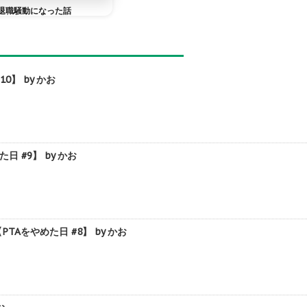
退職騒動になった話
】 by かお
 #9】 by かお
をやめた日 #8】 by かお