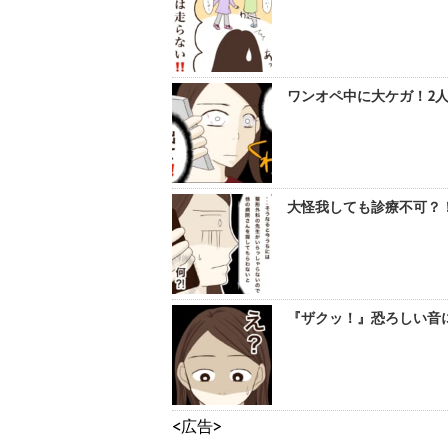
ワンオペ中に大ケガ！2人
大怪我しても診療不可？！
『ザクッ！』恐ろしい音に
<広告>