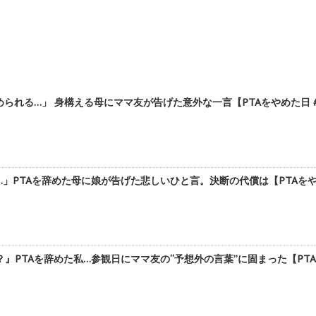
られる…」 身構える母にママ友が告げた意外な一言【PTAをやめた日 #5
」PTAを辞めた母に娘が告げた悲しいひと言。決断の代償は【PTAをやめた
PTAを辞めた私…参観日にママ友の“予想外の言葉”に固まった【PTAをや