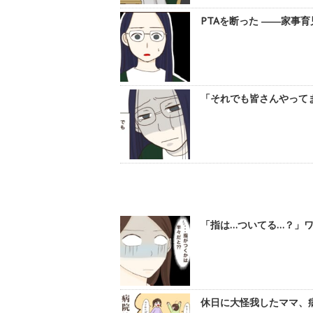
PTAを断った ――家事育
「それでも皆さんやってま
「指は…ついてる…？」ワ
休日に大怪我したママ、病