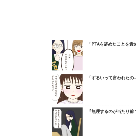
「PTAを辞めたことを責め
「ずるいって言われたの…
『無理するのが当たり前？』