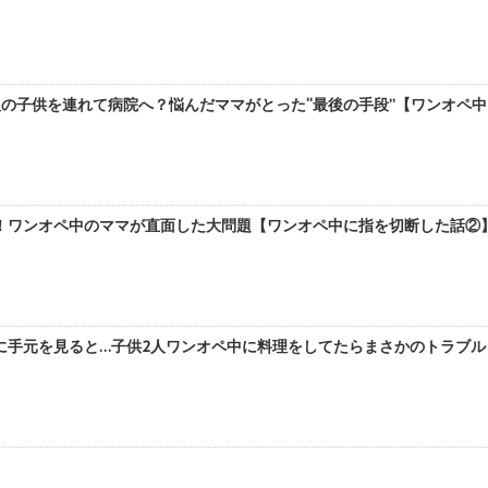
の子供を連れて病院へ？悩んだママがとった“最後の手段”【ワンオペ中に
ワンオペ中のママが直面した大問題【ワンオペ中に指を切断した話②】 
手元を見ると…子供2人ワンオペ中に料理をしてたらまさかのトラブル！