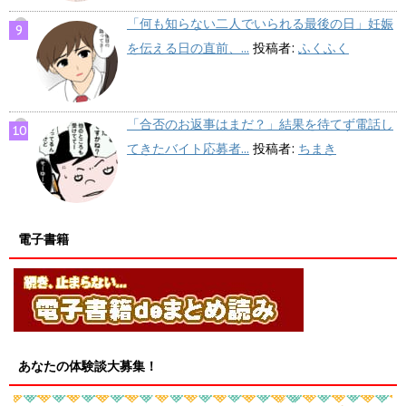
「何も知らない二人でいられる最後の日」妊娠
を伝える日の直前、...
投稿者:
ふくふく
「合否のお返事はまだ？」結果を待てず電話し
てきたバイト応募者...
投稿者:
ちまき
電子書籍
あなたの体験談大募集！