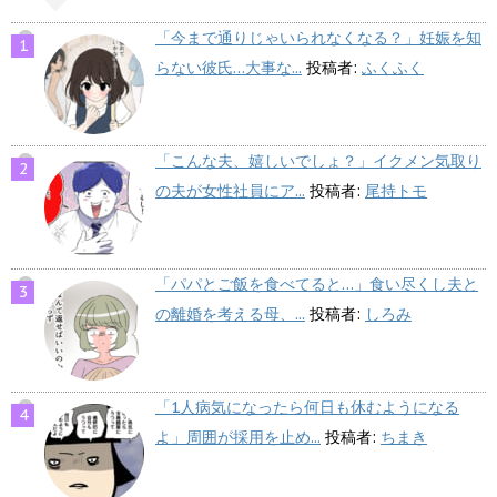
「今まで通りじゃいられなくなる？」妊娠を知
らない彼氏…大事な...
投稿者:
ふくふく
「こんな夫、嬉しいでしょ？」イクメン気取り
の夫が女性社員にア...
投稿者:
尾持トモ
「パパとご飯を食べてると…」食い尽くし夫と
の離婚を考える母、...
投稿者:
しろみ
「1人病気になったら何日も休むようになる
よ」周囲が採用を止め...
投稿者:
ちまき