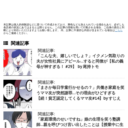
本記事は個人的体験談などに基づいて作成されており、脚色なども加えられている場合もあり、必ずしも
各読者の状況にあてはまるとは限りません。この記事の情報を用いて行動される場合、ご自身の責任と判
断により対応いただけますようお願い致します。 尚、記事に不適切な内容が含まれている場合は
こちら
からご連絡ください。
関連記事
関連記事:
「こんな夫、嬉しいでしょ？」イクメン気取りの
夫が女性社員にアピール…すると同僚が【私の義
母が神すぎる！ #29】 by 尾持トモ
関連記事:
「まさか毎日学童行かせるの？」共働き家庭を笑
うママ友が突然謝罪…その理由がひどすぎる
【続！貧乏認定してくるママ友#14】by すじえ
関連記事:
「家庭環境のせいですね」娘の生理を笑う塾講
師…親を呼びつけ言い出したことは【授業中に生