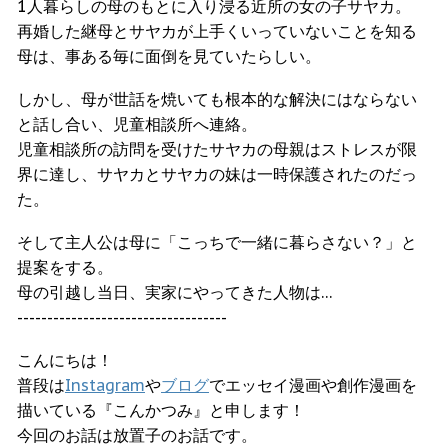
1人暮らしの母のもとに入り浸る近所の女の子サヤカ。
再婚した継母とサヤカが上手くいっていないことを知る
母は、事ある毎に面倒を見ていたらしい。
しかし、母が世話を焼いても根本的な解決にはならない
と話し合い、児童相談所へ連絡。
児童相談所の訪問を受けたサヤカの母親はストレスが限
界に達し、サヤカとサヤカの妹は一時保護されたのだっ
た。
そして主人公は母に「こっちで一緒に暮らさない？」と
提案をする。
母の引越し当日、実家にやってきた人物は…
-----------------------------------
こんにちは！
普段は
Instagram
や
ブログ
でエッセイ漫画や創作漫画を
描いている『こんかつみ』と申します！
今回のお話は放置子のお話です。