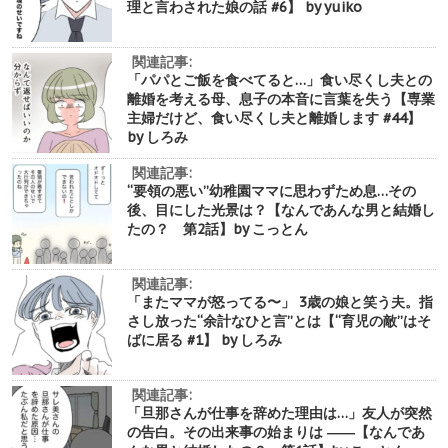
理と言わされた娘の話 #6】 by yuiko
関連記事:
「パパとご飯を食べてると…」食い尽くし夫との
離婚を考える母、息子の本音に言葉を失う【専業
主婦だけど、食い尽くし夫と離婚します #44】
by しろみ
関連記事:
“要領の悪い”幼稚園ママに思わずため息…その
後、目にした光景は？【なんであんな男と結婚し
たの？ 第2話】by こっとん
関連記事:
「またママが怒ってる〜」 3歳の娘と笑う夫。指
さし放った“余計なひと言”とは【“育児の敵”はそ
ばに居る #1】 by しろみ
関連記事:
「旦那さんが仕事を辞めた理由は…」友人が突然
の告白。その出来事の始まりは ――【なんであ