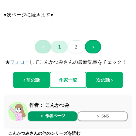
▼次ページに続きます▼
‹
1
2
›
★
フォロー
してこんかつみさんの最新記事をチェック！
‹ 前の話
作家一覧
次の話 ›
作者：
こんかつみ
＞ 作者ページ
＞ SNS
こんかつみさんの他のシリーズを読む