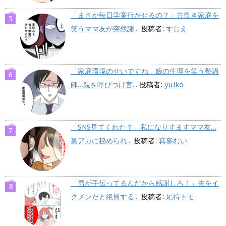
「まさか毎日学童行かせるの？」共働き家庭を
笑うママ友が突然謝...
投稿者:
すじえ
「家庭環境のせいですね」娘の生理を笑う塾講
師…親を呼びつけ言...
投稿者:
yuiko
「SNS見てくれた？」私になりすますママ友…
裏アカに秘められ...
投稿者:
真篠むい
「男が手伝ってるんだから感謝しろ！」夫をイ
クメンだと絶賛する...
投稿者:
尾持トモ