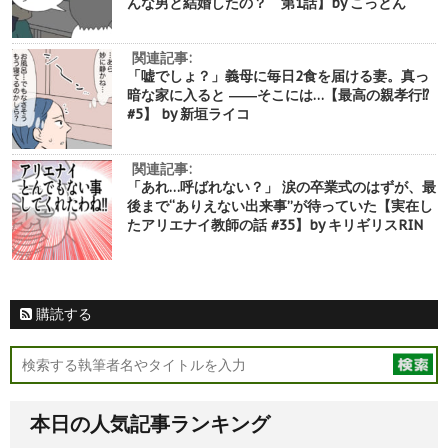
んな男と結婚したの？ 第1話】by こっとん
関連記事:
「嘘でしょ？」義母に毎日2食を届ける妻。真っ
暗な家に入ると ――そこには…【最高の親孝行⁉︎
#5】 by 新垣ライコ
関連記事:
「あれ…呼ばれない？」 涙の卒業式のはずが、最
後まで“ありえない出来事”が待っていた【実在し
たアリエナイ教師の話 #35】by キリギリスRIN
購読する
本日の人気記事ランキング