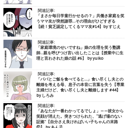
関連記事:
「まさか毎日学童行かせるの？」共働き家庭を笑
うママ友が突然謝罪…その理由がひどすぎる
【続！貧乏認定してくるママ友#14】by すじえ
関連記事:
「家庭環境のせいですね」娘の生理を笑う塾講
師…親を呼びつけ言い出したことは【授業中に生
理と言わされた娘の話 #6】 by yuiko
関連記事:
「パパとご飯を食べてると…」食い尽くし夫との
離婚を考える母、息子の本音に言葉を失う【専業
主婦だけど、食い尽くし夫と離婚します #44】
by しろみ
関連記事:
「あなたが一番わかってるでしょ」——彼女から
笑顔が消えた。突きつけられた、“逃げ場のない
証拠”【自分さえ良ければいい子ちゃんの末路
⑰】 by あん子