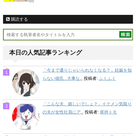
購読する
本日の人気記事ランキング
「今まで通りじゃいられなくなる？」妊娠を知
らない彼氏…大事な...
投稿者:
ふくふく
「こんな夫、嬉しいでしょ？」イクメン気取り
の夫が女性社員にア...
投稿者:
尾持トモ