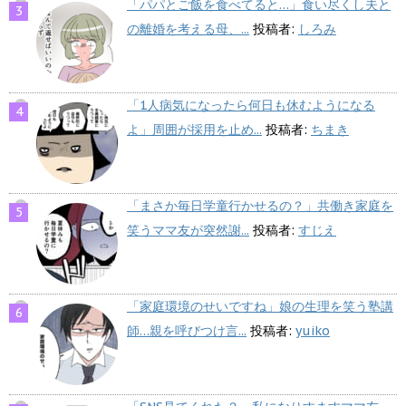
「パパとご飯を食べてると…」食い尽くし夫と
の離婚を考える母、...
投稿者:
しろみ
「1人病気になったら何日も休むようになる
よ」周囲が採用を止め...
投稿者:
ちまき
「まさか毎日学童行かせるの？」共働き家庭を
笑うママ友が突然謝...
投稿者:
すじえ
「家庭環境のせいですね」娘の生理を笑う塾講
師…親を呼びつけ言...
投稿者:
yuiko