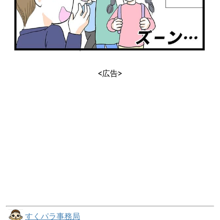
<広告>
すくパラ事務局