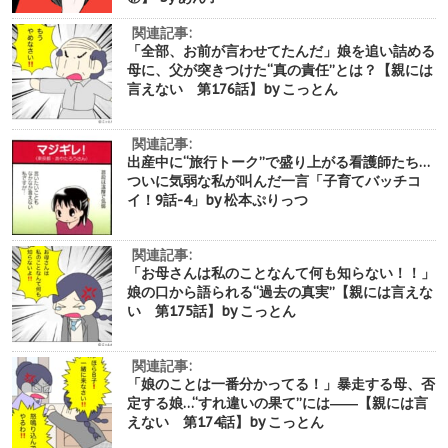
関連記事:
「全部、お前が言わせてたんだ」娘を追い詰める
母に、父が突きつけた“真の責任”とは？【親には
言えない 第176話】by こっとん
関連記事:
出産中に“旅行トーク”で盛り上がる看護師たち…
ついに気弱な私が叫んだ一言「子育てバッチコ
イ！9話-4」by 松本ぷりっつ
関連記事:
「お母さんは私のことなんて何も知らない！！」
娘の口から語られる“過去の真実”【親には言えな
い 第175話】by こっとん
関連記事:
「娘のことは一番分かってる！」暴走する母、否
定する娘…“すれ違いの果て”には――【親には言
えない 第174話】by こっとん