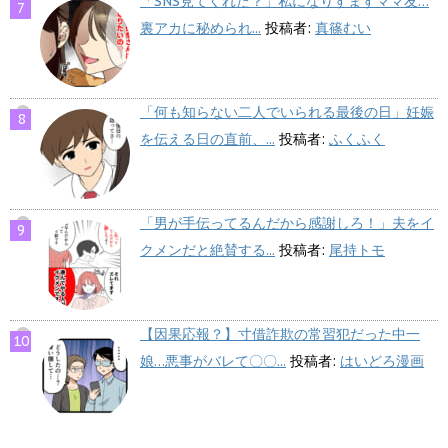
「SNS見てくれた？」私になりすますママ友…
裏アカに秘められ...
投稿者:
真篠むい
「何も知らない二人でいられる最後の日」妊娠
を伝える日の直前、...
投稿者:
ふくふく
「男が手伝ってるんだから感謝しろ！」夫をイ
クメンだと絶賛する...
投稿者:
尾持トモ
【因果応報？】寸借詐欺の常習犯だった中一
娘…悪事がバレて〇〇...
投稿者:
はいどろ漫画