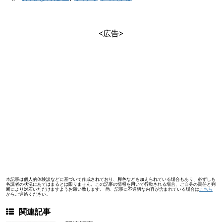
<広告>
本記事は個人的体験談などに基づいて作成されており、脚色なども加えられている場合もあり、必ずしも
各読者の状況にあてはまるとは限りません。この記事の情報を用いて行動される場合、ご自身の責任と判
断により対応いただけますようお願い致します。 尚、記事に不適切な内容が含まれている場合は
こちら
からご連絡ください。
関連記事