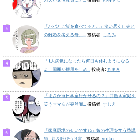
の夫が女性社員にア...
投稿者:
尾持トモ
「パパとご飯を食べてると…」食い尽くし夫と
の離婚を考える母、...
投稿者:
しろみ
「1人病気になったら何日も休むようになる
よ」周囲が採用を止め...
投稿者:
ちまき
「まさか毎日学童行かせるの？」共働き家庭を
笑うママ友が突然謝...
投稿者:
すじえ
「家庭環境のせいですね」娘の生理を笑う塾講
師…親を呼びつけ言...
投稿者:
yuiko