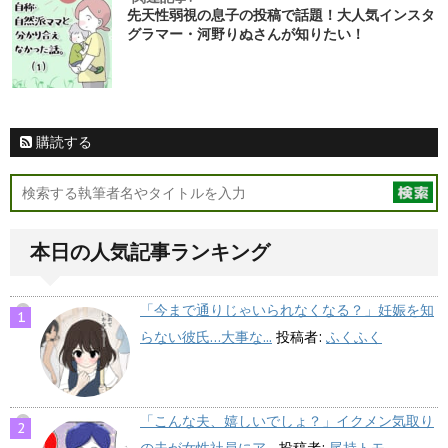
先天性弱視の息子の投稿で話題！大人気インスタ
グラマー・河野りぬさんが知りたい！
購読する
本日の人気記事ランキング
「今まで通りじゃいられなくなる？」妊娠を知
らない彼氏…大事な...
投稿者:
ふくふく
「こんな夫、嬉しいでしょ？」イクメン気取り