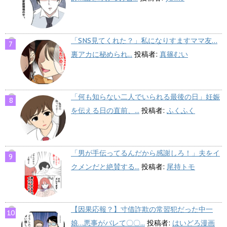
「SNS見てくれた？」私になりすますママ友…
裏アカに秘められ...
投稿者:
真篠むい
「何も知らない二人でいられる最後の日」妊娠
を伝える日の直前、...
投稿者:
ふくふく
「男が手伝ってるんだから感謝しろ！」夫をイ
クメンだと絶賛する...
投稿者:
尾持トモ
【因果応報？】寸借詐欺の常習犯だった中一
娘…悪事がバレて〇〇...
投稿者:
はいどろ漫画