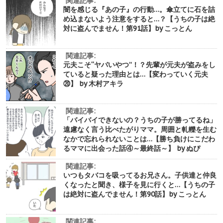
関連記事:
闇を感じる『あの子』の行動…。傘立てに石を詰
め込まないよう注意をすると…？【うちの子は絶
対に盗んでません！第91話】by こっとん
関連記事:
元夫こそ“ヤバいやつ”！？先輩が元夫が盗みをし
ていると疑った理由とは…【変わっていく元夫
⑳】 by 木村アキラ
関連記事:
「バイバイできないの？うちの子が勝ってるね」
遠慮なく言う比べたがりママ。周囲と軋轢を生む
なかで忘れられないことは…【勝ち負けにこだわ
るママに出会った話④～最終話～】 by ぬぴ
関連記事:
いつもタバコを吸ってるお兄さん。子供達と仲良
くなったと聞き、様子を見に行くと…【うちの子
は絶対に盗んでません！第90話】by こっとん
関連記事: