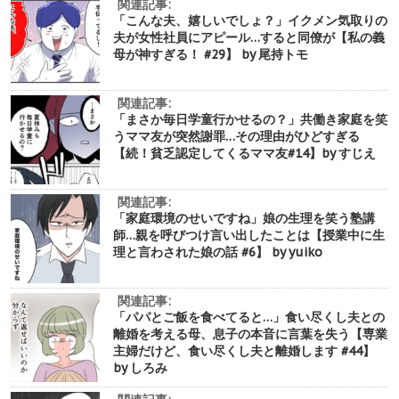
関連記事:
「こんな夫、嬉しいでしょ？」イクメン気取りの
夫が女性社員にアピール…すると同僚が【私の義
母が神すぎる！ #29】 by 尾持トモ
関連記事:
「まさか毎日学童行かせるの？」共働き家庭を笑
うママ友が突然謝罪…その理由がひどすぎる
【続！貧乏認定してくるママ友#14】by すじえ
関連記事:
「家庭環境のせいですね」娘の生理を笑う塾講
師…親を呼びつけ言い出したことは【授業中に生
理と言わされた娘の話 #6】 by yuiko
関連記事:
「パパとご飯を食べてると…」食い尽くし夫との
離婚を考える母、息子の本音に言葉を失う【専業
主婦だけど、食い尽くし夫と離婚します #44】
by しろみ