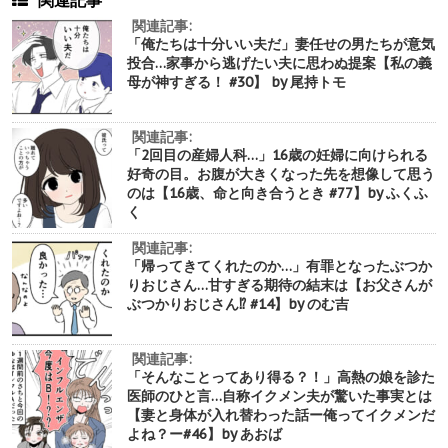
関連記事
関連記事:
「俺たちは十分いい夫だ」妻任せの男たちが意気
投合…家事から逃げたい夫に思わぬ提案【私の義
母が神すぎる！ #30】 by 尾持トモ
関連記事:
「2回目の産婦人科…」16歳の妊婦に向けられる
好奇の目。お腹が大きくなった先を想像して思う
のは【16歳、命と向き合うとき #77】by ふくふ
く
関連記事:
「帰ってきてくれたのか…」有罪となったぶつか
りおじさん…甘すぎる期待の結末は【お父さんが
ぶつかりおじさん⁉︎ #14】by のむ吉
関連記事:
「そんなことってあり得る？！」高熱の娘を診た
医師のひと言…自称イクメン夫が驚いた事実とは
【妻と身体が入れ替わった話ー俺ってイクメンだ
よね？ー#46】by あおば