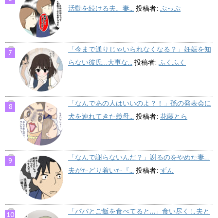
活動を続ける夫。妻...
投稿者:
ぷっぷ
「今まで通りじゃいられなくなる？」妊娠を知
らない彼氏…大事な...
投稿者:
ふくふく
「なんであの人はいいのよ？！」孫の発表会に
犬を連れてきた義母...
投稿者:
花藤とら
「なんで謝らないんだ？」謝るのをやめた妻…
夫がたどり着いた『...
投稿者:
ずん
「パパとご飯を食べてると…」食い尽くし夫と