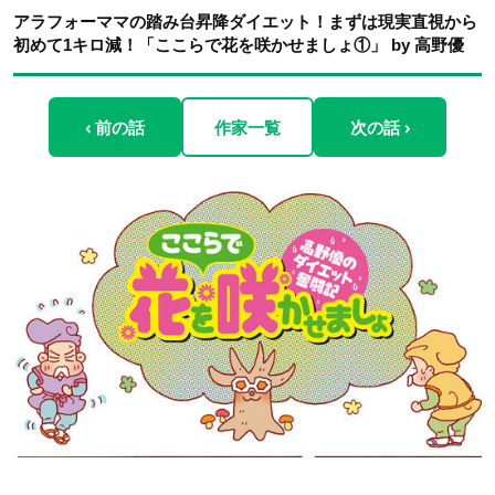
アラフォーママの踏み台昇降ダイエット！まずは現実直視から
初めて1キロ減！「ここらで花を咲かせましょ①」 by 高野優
‹ 前の話
作家一覧
次の話 ›