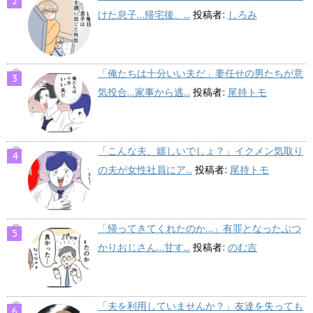
けた息子…帰宅後、...
投稿者:
しろみ
「俺たちは十分いい夫だ」妻任せの男たちが意
気投合…家事から逃...
投稿者:
尾持トモ
「こんな夫、嬉しいでしょ？」イクメン気取り
の夫が女性社員にア...
投稿者:
尾持トモ
「帰ってきてくれたのか…」有罪となったぶつ
かりおじさん…甘す...
投稿者:
のむ吉
「夫を利用していませんか？」友達を失っても