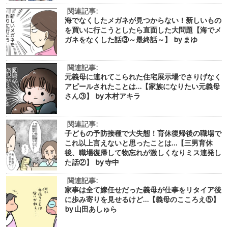
関連記事:
海でなくしたメガネが見つからない！新しいもの
を買いに行こうとしたら直面した大問題【海でメ
ガネをなくした話③～最終話～】 by まゆ
関連記事:
元義母に連れてこられた住宅展示場でさりげなく
アピールされたことは…【家族になりたい元義母
さん③】 by 木村アキラ
関連記事:
子どもの予防接種で大失態！育休復帰後の職場で
これ以上言えないと思ったことは…【三男育休
後、職場復帰して物忘れが激しくなりミス連発し
た話②】 by 寺中
関連記事:
家事は全て嫁任せだった義母が仕事をリタイア後
に歩み寄りを見せるけど…【義母のこころえ⑤】
by 山田あしゅら