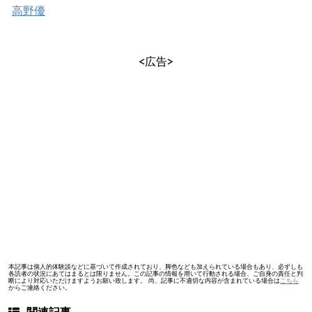
高野優
<広告>
本記事は個人的体験談などに基づいて作成されており、脚色なども加えられている場合もあり、必ずしも
各読者の状況にあてはまるとは限りません。この記事の情報を用いて行動される場合、ご自身の責任と判
断により対応いただけますようお願い致します。 尚、記事に不適切な内容が含まれている場合は
こちら
からご連絡ください。