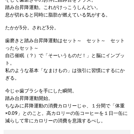
踏み台昇降運動。これがけっこうしんどい。
息が切れると同時に脂肪が燃えている気がする。
たかが3分。されど3分。
歯磨きと踏み台昇降運動はセット～ セット～ セット
ったらセット～
自己催眠（？）で「そーいうものだ！」と脳にインプッ
ト。
私のような基本「なまけもの」は強引に習慣にするにか
ぎる。
今じゃ歯ブラシを手にした瞬間。
踏み台昇降運動開始。
ちなみに昇降運動の消費カロリーじゃ、１分間で「体重
×0.09」とのこと。高カロリーの缶コーヒーを１日一缶に
減らして常にカロリーの消費を意識するべし。