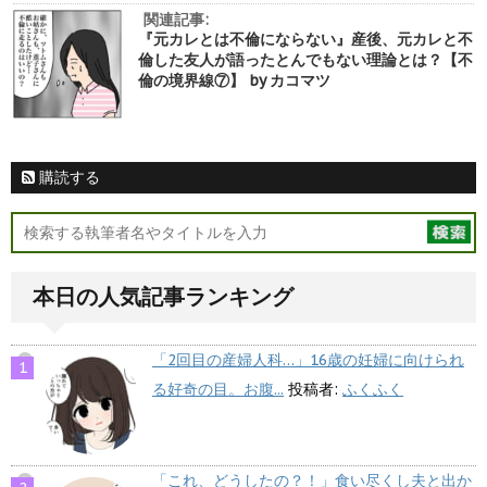
関連記事:
『元カレとは不倫にならない』産後、元カレと不
倫した友人が語ったとんでもない理論とは？【不
倫の境界線⑦】 by カコマツ
購読する
本日の人気記事ランキング
「2回目の産婦人科…」16歳の妊婦に向けられ
る好奇の目。お腹...
投稿者:
ふくふく
「これ、どうしたの？！」食い尽くし夫と出か