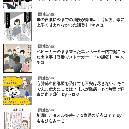
関連記事:
母の言葉に今までの我慢が爆発…！【産後、母に
上手く甘えれなかった話⑤】 by みほ
関連記事:
ベビーカーのまま乗ったエレベーター内で起こっ
た出来事【香港でストーカー！？の話③】 by ム
チコ
関連記事:
心肺蘇生術講習を受けても不安は尽きない。そこ
で夫に伝えたことは？【夫が難病…その時妻は猟
奇に走る③】 by セロジ
関連記事:
新調したタオルを使った5歳児の反応は？？ by
ももひらみーこ