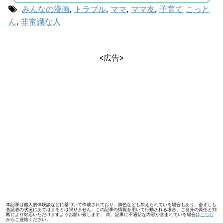
みんなの漫画
,
トラブル
,
ママ
,
ママ友
,
子育て
こっと
ん
,
非常識な人
<広告>
本記事は個人的体験談などに基づいて作成されており、脚色なども加えられている場合もあり、必ずしも
各読者の状況にあてはまるとは限りません。この記事の情報を用いて行動される場合、ご自身の責任と判
断により対応いただけますようお願い致します。 尚、記事に不適切な内容が含まれている場合は
こちら
からご連絡ください。