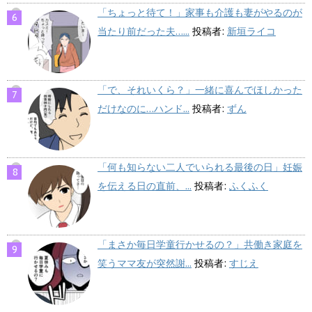
「ちょっと待て！」家事も介護も妻がやるのが
当たり前だった夫…...
投稿者:
新垣ライコ
「で、それいくら？」一緒に喜んでほしかった
だけなのに…ハンド...
投稿者:
ずん
「何も知らない二人でいられる最後の日」妊娠
を伝える日の直前、...
投稿者:
ふくふく
「まさか毎日学童行かせるの？」共働き家庭を
笑うママ友が突然謝...
投稿者:
すじえ