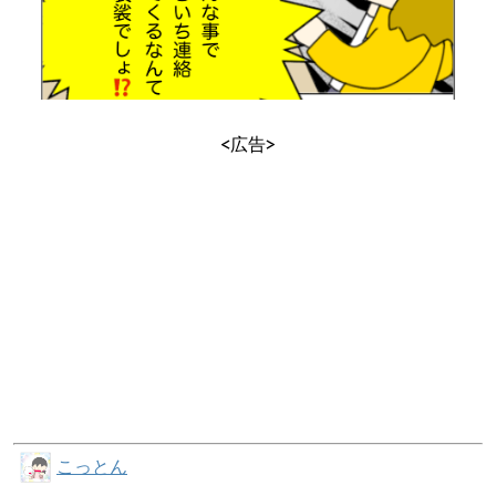
<広告>
こっとん