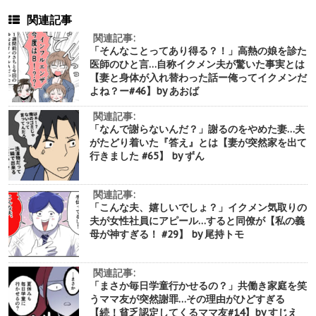
関連記事
関連記事:
「そんなことってあり得る？！」高熱の娘を診た
医師のひと言…自称イクメン夫が驚いた事実とは
【妻と身体が入れ替わった話ー俺ってイクメンだ
よね？ー#46】by あおば
関連記事:
「なんで謝らないんだ？」謝るのをやめた妻…夫
がたどり着いた『答え』とは【妻が突然家を出て
行きました #65】 by ずん
関連記事:
「こんな夫、嬉しいでしょ？」イクメン気取りの
夫が女性社員にアピール…すると同僚が【私の義
母が神すぎる！ #29】 by 尾持トモ
関連記事:
「まさか毎日学童行かせるの？」共働き家庭を笑
うママ友が突然謝罪…その理由がひどすぎる
【続！貧乏認定してくるママ友#14】by すじえ