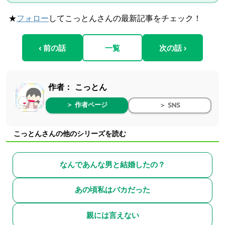
★
フォロー
してこっとんさんの最新記事をチェック！
‹ 前の話
一覧
次の話 ›
作者：
こっとん
＞ 作者ページ
＞ SNS
こっとんさんの他のシリーズを読む
なんであんな男と結婚したの？
あの頃私はバカだった
親には言えない