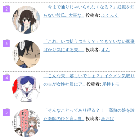
「今まで通りじゃいられなくなる？」妊娠を知
らない彼氏…大事な...
投稿者:
ふくふく
「これ、いつ拾うつもり？」できていない家事
ばかり気にする夫…...
投稿者:
ずん
「こんな夫、嬉しいでしょ？」イクメン気取り
の夫が女性社員にア...
投稿者:
尾持トモ
「そんなことってあり得る？！」高熱の娘を診
た医師のひと言…自...
投稿者:
あおば