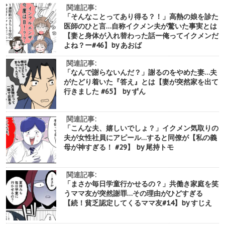
関連記事:
「そんなことってあり得る？！」高熱の娘を診た
医師のひと言…自称イクメン夫が驚いた事実とは
【妻と身体が入れ替わった話ー俺ってイクメンだ
よね？ー#46】by あおば
関連記事:
「なんで謝らないんだ？」謝るのをやめた妻…夫
がたどり着いた『答え』とは【妻が突然家を出て
行きました #65】 by ずん
関連記事:
「こんな夫、嬉しいでしょ？」イクメン気取りの
夫が女性社員にアピール…すると同僚が【私の義
母が神すぎる！ #29】 by 尾持トモ
関連記事:
「まさか毎日学童行かせるの？」共働き家庭を笑
うママ友が突然謝罪…その理由がひどすぎる
【続！貧乏認定してくるママ友#14】by すじえ