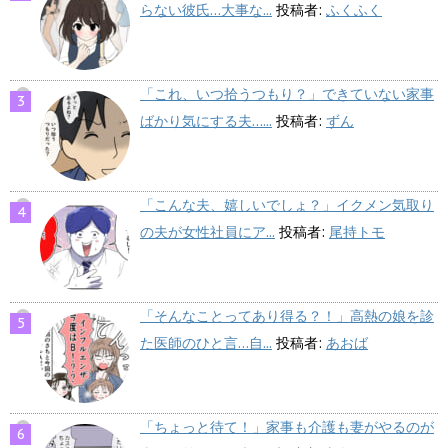
らない彼氏…大事な...
投稿者:
ふくふく
「これ、いつ拾うつもり？」できていない家事
ばかり気にする夫…...
投稿者:
ずん
「こんな夫、嬉しいでしょ？」イクメン気取り
の夫が女性社員にア...
投稿者:
尾持トモ
「そんなことってあり得る？！」高熱の娘を診
た医師のひと言…自...
投稿者:
あおば
「ちょっと待て！」家事も介護も妻がやるのが