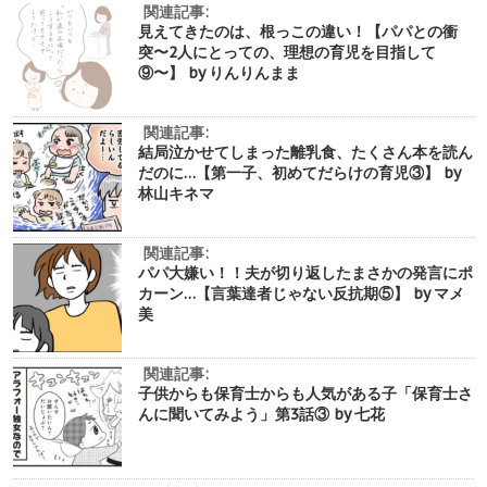
関連記事:
見えてきたのは、根っこの違い！【パパとの衝
突〜2人にとっての、理想の育児を目指して
⑨〜】 by りんりんまま
関連記事:
結局泣かせてしまった離乳食、たくさん本を読ん
だのに…【第一子、初めてだらけの育児③】 by
林山キネマ
関連記事:
パパ大嫌い！！夫が切り返したまさかの発言にポ
カーン…【言葉達者じゃない反抗期⑤】 by マメ
美
関連記事:
子供からも保育士からも人気がある子「保育士さ
んに聞いてみよう」第3話③ by 七花