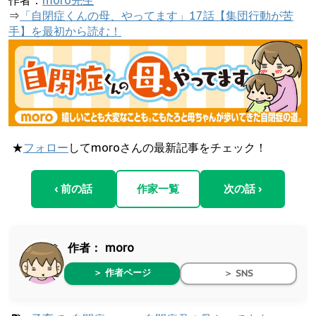
作者：
moro先生
⇒
「自閉症くんの母、やってます」17話【集団行動が苦
手】を最初から読む！
★
フォロー
してmoroさんの最新記事をチェック！
‹ 前の話
作家一覧
次の話 ›
作者：
moro
＞ 作者ページ
＞ SNS