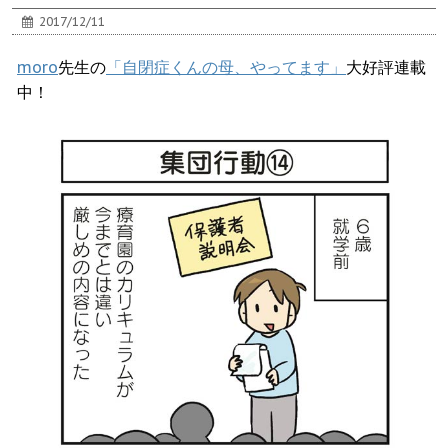
2017/12/11
moro
先生の
「自閉症くんの母、やってます」
大好評連載
中！