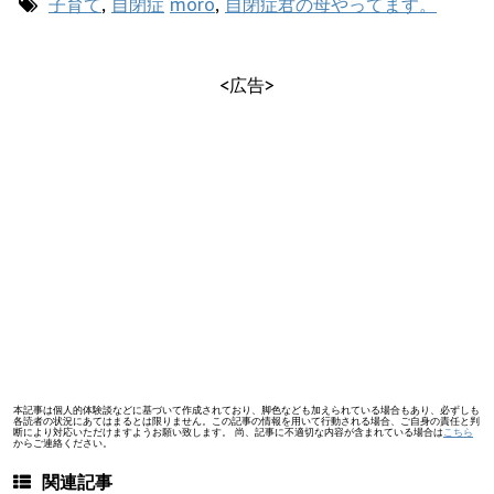
子育て
,
自閉症
moro
,
自閉症君の母やってます。
<広告>
本記事は個人的体験談などに基づいて作成されており、脚色なども加えられている場合もあり、必ずしも
各読者の状況にあてはまるとは限りません。この記事の情報を用いて行動される場合、ご自身の責任と判
断により対応いただけますようお願い致します。 尚、記事に不適切な内容が含まれている場合は
こちら
からご連絡ください。
関連記事