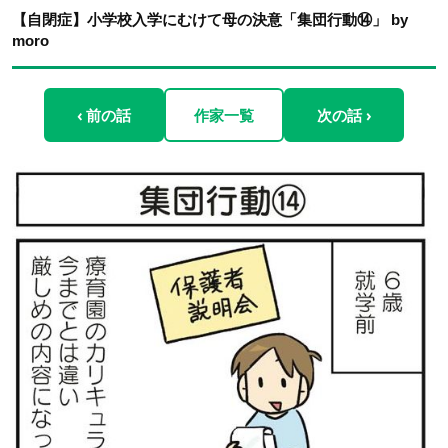
【自閉症】小学校入学にむけて母の決意「集団行動⑭」 by
moro
‹ 前の話
作家一覧
次の話 ›