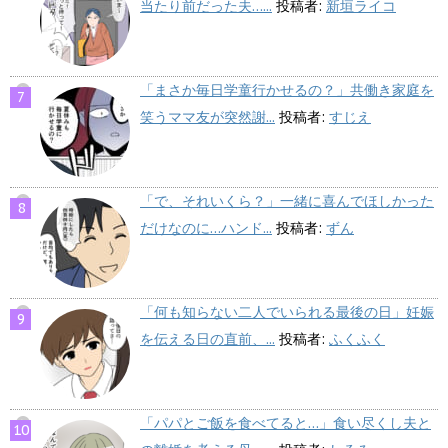
当たり前だった夫…...
投稿者:
新垣ライコ
「まさか毎日学童行かせるの？」共働き家庭を
笑うママ友が突然謝...
投稿者:
すじえ
「で、それいくら？」一緒に喜んでほしかった
だけなのに…ハンド...
投稿者:
ずん
「何も知らない二人でいられる最後の日」妊娠
を伝える日の直前、...
投稿者:
ふくふく
「パパとご飯を食べてると…」食い尽くし夫と