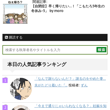
関連記事:
【自閉症】早く帰りたい…！「こもたろ5年生の
冬休み-5」 by moro
購読する
本日の人気記事ランキング
「なんで謝らないんだ？」謝るのをやめた妻…
夫がたどり着いた『...
投稿者:
ずん
「今まで通りじゃいられなくなる？」妊娠を知