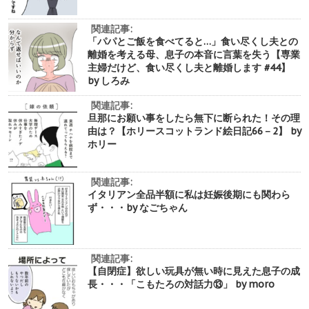
関連記事:
「パパとご飯を食べてると…」食い尽くし夫との
離婚を考える母、息子の本音に言葉を失う【専業
主婦だけど、食い尽くし夫と離婚します #44】
by しろみ
関連記事:
旦那にお願い事をしたら無下に断られた！その理
由は？【ホリースコットランド絵日記66－2】 by
ホリー
関連記事:
イタリアン全品半額に私は妊娠後期にも関わら
ず・・・by なごちゃん
関連記事:
【自閉症】欲しい玩具が無い時に見えた息子の成
長・・・「こもたろの対話力⑬」 by moro