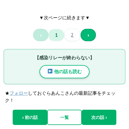
▼次ページに続きます▼
‹
1
2
›
【感染リレーが終わらない】
他の話も読む
★
フォロー
しておぐらあんこさんの最新記事をチェッ
ク！
‹ 前の話
一覧
次の話 ›