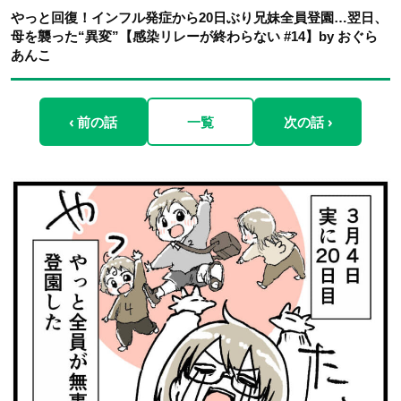
やっと回復！インフル発症から20日ぶり兄妹全員登園…翌日、
母を襲った“異変”【感染リレーが終わらない #14】by おぐら
あんこ
‹ 前の話
一覧
次の話 ›