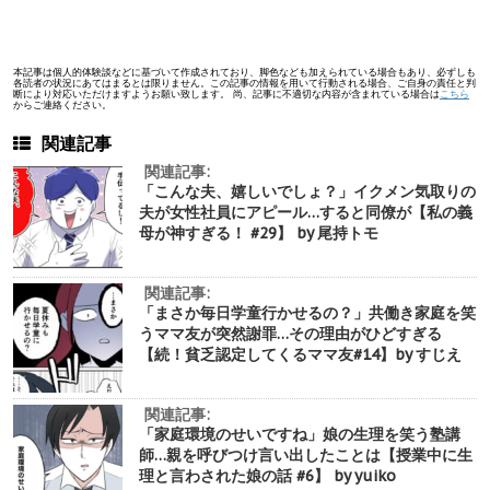
本記事は個人的体験談などに基づいて作成されており、脚色なども加えられている場合もあり、必ずしも
各読者の状況にあてはまるとは限りません。この記事の情報を用いて行動される場合、ご自身の責任と判
断により対応いただけますようお願い致します。 尚、記事に不適切な内容が含まれている場合は
こちら
からご連絡ください。
関連記事
関連記事:
「こんな夫、嬉しいでしょ？」イクメン気取りの
夫が女性社員にアピール…すると同僚が【私の義
母が神すぎる！ #29】 by 尾持トモ
関連記事:
「まさか毎日学童行かせるの？」共働き家庭を笑
うママ友が突然謝罪…その理由がひどすぎる
【続！貧乏認定してくるママ友#14】by すじえ
関連記事:
「家庭環境のせいですね」娘の生理を笑う塾講
師…親を呼びつけ言い出したことは【授業中に生
理と言わされた娘の話 #6】 by yuiko