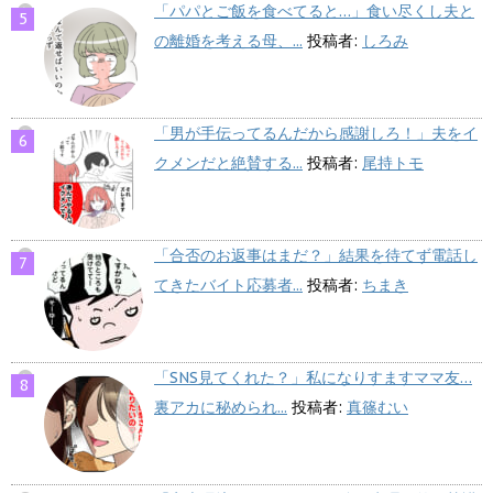
「パパとご飯を食べてると…」食い尽くし夫と
の離婚を考える母、...
投稿者:
しろみ
「男が手伝ってるんだから感謝しろ！」夫をイ
クメンだと絶賛する...
投稿者:
尾持トモ
「合否のお返事はまだ？」結果を待てず電話し
てきたバイト応募者...
投稿者:
ちまき
「SNS見てくれた？」私になりすますママ友…
裏アカに秘められ...
投稿者:
真篠むい