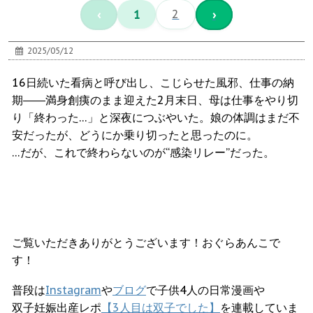
‹
1
2
›
2025/05/12
16日続いた看病と呼び出し、こじらせた風邪、仕事の納
期――満身創痍のまま迎えた2月末日、母は仕事をやり切
り「終わった…」と深夜につぶやいた。娘の体調はまだ不
安だったが、どうにか乗り切ったと思ったのに。
…だが、これで終わらないのが“感染リレー”だった。
ご覧いただきありがとうございます！おぐらあんこで
す！
普段は
Instagram
や
ブログ
で子供4人の日常漫画や
双子妊娠出産レポ
【3人目は双子でした】
を連載していま