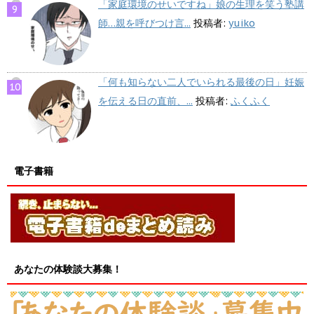
「家庭環境のせいですね」娘の生理を笑う塾講
師…親を呼びつけ言...
投稿者:
yuiko
「何も知らない二人でいられる最後の日」妊娠
を伝える日の直前、...
投稿者:
ふくふく
電子書籍
あなたの体験談大募集！