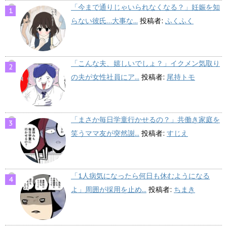
「今まで通りじゃいられなくなる？」妊娠を知
らない彼氏…大事な...
投稿者:
ふくふく
「こんな夫、嬉しいでしょ？」イクメン気取り
の夫が女性社員にア...
投稿者:
尾持トモ
「まさか毎日学童行かせるの？」共働き家庭を
笑うママ友が突然謝...
投稿者:
すじえ
「1人病気になったら何日も休むようになる
よ」周囲が採用を止め...
投稿者:
ちまき