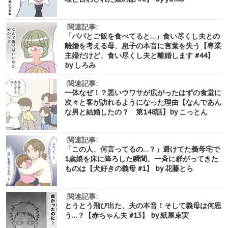
関連記事:
「パパとご飯を食べてると…」食い尽くし夫との
離婚を考える母、息子の本音に言葉を失う【専業
主婦だけど、食い尽くし夫と離婚します #44】
by しろみ
関連記事:
一体なぜ！？悪いウワサが広がったはずの食堂に
次々と客が訪れるようになった理由【なんであん
な男と結婚したの？ 第148話】by こっとん
関連記事:
「この人、何言ってるの…？」避けてた義母宅で
1歳娘を床に降ろした瞬間、一斉に群がってきた
ものは【犬好きの義母 #1】 by 花藤とら
関連記事:
とうとう飛び出た、夫の本音！そして義母は何思
う…？【赤ちゃん夫 #13】 by 紙屋束実