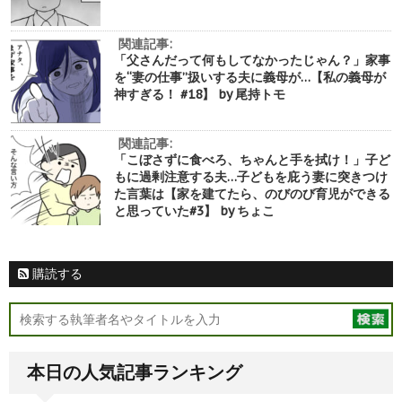
関連記事:
「父さんだって何もしてなかったじゃん？」家事
を“妻の仕事”扱いする夫に義母が…【私の義母が
神すぎる！ #18】 by 尾持トモ
関連記事:
「こぼさずに食べろ、ちゃんと手を拭け！」子ど
もに過剰注意する夫…子どもを庇う妻に突きつけ
た言葉は【家を建てたら、のびのび育児ができる
と思っていた#3】 by ちょこ
購読する
本日の人気記事ランキング