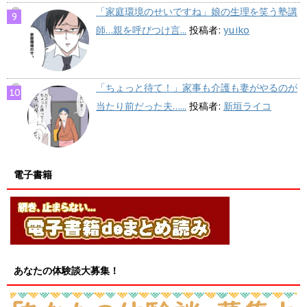
「家庭環境のせいですね」娘の生理を笑う塾講
師…親を呼びつけ言...
投稿者:
yuiko
「ちょっと待て！」家事も介護も妻がやるのが
当たり前だった夫…...
投稿者:
新垣ライコ
電子書籍
あなたの体験談大募集！