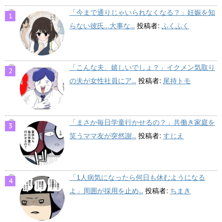
「今まで通りじゃいられなくなる？」妊娠を知
らない彼氏…大事な...
投稿者:
ふくふく
「こんな夫、嬉しいでしょ？」イクメン気取り
の夫が女性社員にア...
投稿者:
尾持トモ
「まさか毎日学童行かせるの？」共働き家庭を
笑うママ友が突然謝...
投稿者:
すじえ
「1人病気になったら何日も休むようになる
よ」周囲が採用を止め...
投稿者:
ちまき