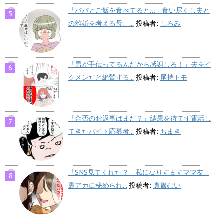
「パパとご飯を食べてると…」食い尽くし夫と
の離婚を考える母、...
投稿者:
しろみ
「男が手伝ってるんだから感謝しろ！」夫をイ
クメンだと絶賛する...
投稿者:
尾持トモ
「合否のお返事はまだ？」結果を待てず電話し
てきたバイト応募者...
投稿者:
ちまき
「SNS見てくれた？」私になりすますママ友…
裏アカに秘められ...
投稿者:
真篠むい