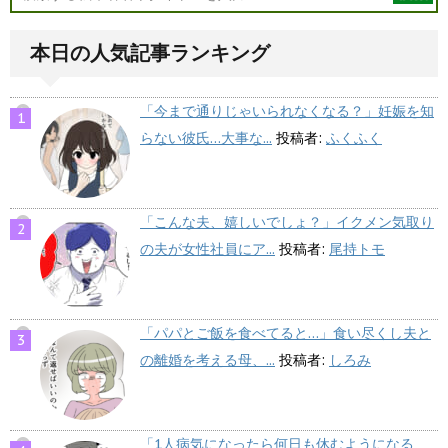
本日の人気記事ランキング
「今まで通りじゃいられなくなる？」妊娠を知
らない彼氏…大事な...
投稿者:
ふくふく
「こんな夫、嬉しいでしょ？」イクメン気取り
の夫が女性社員にア...
投稿者:
尾持トモ
「パパとご飯を食べてると…」食い尽くし夫と
の離婚を考える母、...
投稿者:
しろみ
「1人病気になったら何日も休むようになる