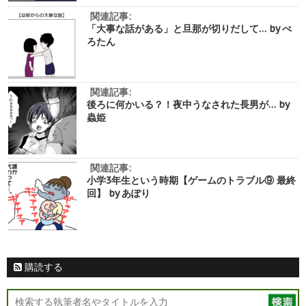
関連記事:
「大事な話がある」と旦那が切りだして… by ぺ
ろたん
関連記事:
後ろに何かいる？！夜中うなされた長男が… by
蟲姫
関連記事:
小学3年生という時期【ゲームのトラブル⑨ 最終
回】 by あぽり
購読する