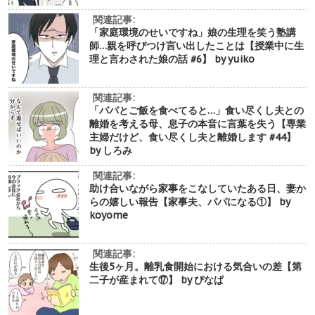
関連記事:
「家庭環境のせいですね」娘の生理を笑う塾講
師…親を呼びつけ言い出したことは【授業中に生
理と言わされた娘の話 #6】 by yuiko
関連記事:
「パパとご飯を食べてると…」食い尽くし夫との
離婚を考える母、息子の本音に言葉を失う【専業
主婦だけど、食い尽くし夫と離婚します #44】
by しろみ
関連記事:
助け合いながら家事をこなしていたある日、妻か
らの嬉しい報告【家事夫、パパになる①】 by
koyome
関連記事:
生後5ヶ月。離乳食開始における気合いの差【第
二子が産まれて⑰】 by ぴなぱ