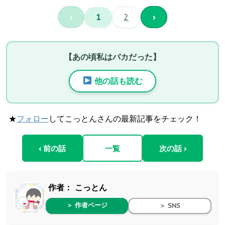
‹
1
2
›
【あの頃私はバカだった】
他の話も読む
★
フォロー
してこっとんさんの最新記事をチェック！
‹ 前の話
一覧
次の話 ›
作者：
こっとん
＞ 作者ページ
＞ SNS