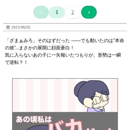
‹
1
2
›
2025/06/02
「ざまぁみろ」そのはずだった ――でも動いたのは“本命
の彼”…まさかの展開に顔面蒼白！
気に入らないあの子に一矢報いたつもりが、形勢は一瞬
で逆転？！