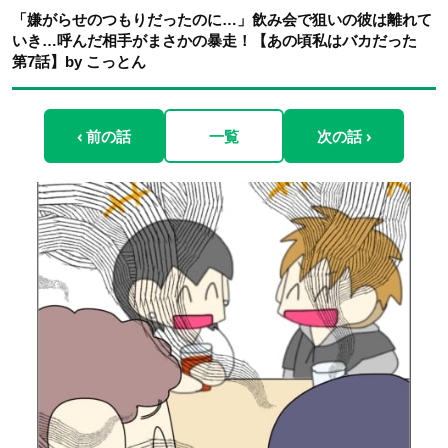
「嫌がらせのつもりだったのに…」飲み会で狙いの彼は離れて
いき…呼んだ相手がまさかの暴走！【あの頃私はバカだった
第7話】by こっとん
‹ 前の話
一覧
次の話 ›