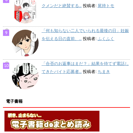
クメンだと絶賛する...
投稿者:
尾持トモ
「何も知らない二人でいられる最後の日」妊娠
を伝える日の直前、...
投稿者:
ふくふく
「合否のお返事はまだ？」結果を待てず電話し
てきたバイト応募者...
投稿者:
ちまき
電子書籍