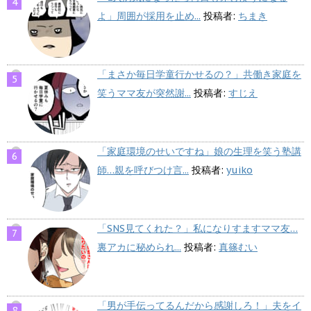
よ」周囲が採用を止め...
投稿者:
ちまき
「まさか毎日学童行かせるの？」共働き家庭を
笑うママ友が突然謝...
投稿者:
すじえ
「家庭環境のせいですね」娘の生理を笑う塾講
師…親を呼びつけ言...
投稿者:
yuiko
「SNS見てくれた？」私になりすますママ友…
裏アカに秘められ...
投稿者:
真篠むい
「男が手伝ってるんだから感謝しろ！」夫をイ