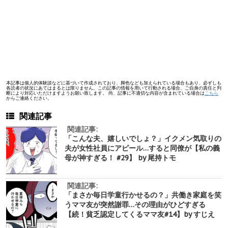
本記事は個人的体験談などに基づいて作成されており、脚色なども加えられている場合もあり、必ずしも
各読者の状況にあてはまるとは限りません。この記事の情報を用いて行動される場合、ご自身の責任と判
断により対応いただけますようお願い致します。 尚、記事に不適切な内容が含まれている場合は
こちら
からご連絡ください。
関連記事
関連記事:
「こんな夫、嬉しいでしょ？」イクメン気取りの
夫が女性社員にアピール…すると同僚が【私の義
母が神すぎる！ #29】 by 尾持トモ
関連記事:
「まさか毎日学童行かせるの？」共働き家庭を笑
うママ友が突然謝罪…その理由がひどすぎる
【続！貧乏認定してくるママ友#14】by すじえ