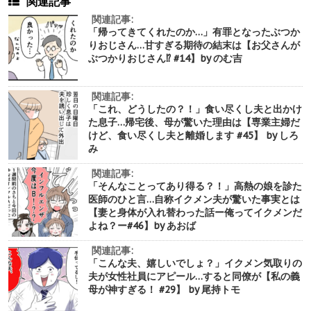
関連記事
関連記事:
「帰ってきてくれたのか…」有罪となったぶつか
りおじさん…甘すぎる期待の結末は【お父さんが
ぶつかりおじさん⁉︎ #14】by のむ吉
関連記事:
「これ、どうしたの？！」食い尽くし夫と出かけ
た息子…帰宅後、母が驚いた理由は【専業主婦だ
けど、食い尽くし夫と離婚します #45】 by しろ
み
関連記事:
「そんなことってあり得る？！」高熱の娘を診た
医師のひと言…自称イクメン夫が驚いた事実とは
【妻と身体が入れ替わった話ー俺ってイクメンだ
よね？ー#46】by あおば
関連記事:
「こんな夫、嬉しいでしょ？」イクメン気取りの
夫が女性社員にアピール…すると同僚が【私の義
母が神すぎる！ #29】 by 尾持トモ