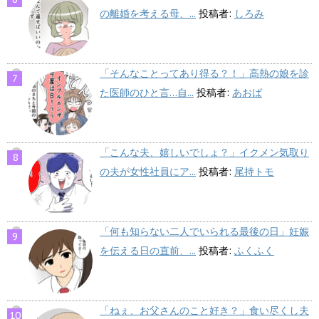
の離婚を考える母、...
投稿者:
しろみ
「そんなことってあり得る？！」高熱の娘を診
た医師のひと言…自...
投稿者:
あおば
「こんな夫、嬉しいでしょ？」イクメン気取り
の夫が女性社員にア...
投稿者:
尾持トモ
「何も知らない二人でいられる最後の日」妊娠
を伝える日の直前、...
投稿者:
ふくふく
「ねぇ、お父さんのこと好き？」食い尽くし夫