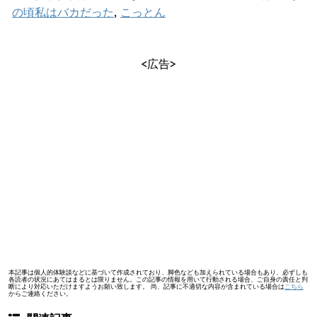
の頃私はバカだった
,
こっとん
<広告>
本記事は個人的体験談などに基づいて作成されており、脚色なども加えられている場合もあり、必ずしも
各読者の状況にあてはまるとは限りません。この記事の情報を用いて行動される場合、ご自身の責任と判
断により対応いただけますようお願い致します。 尚、記事に不適切な内容が含まれている場合は
こちら
からご連絡ください。