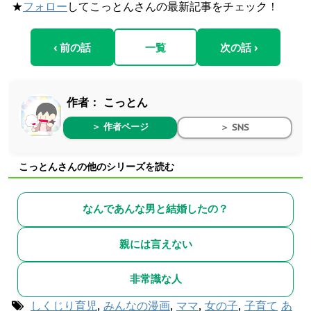
★
フォロー
してこっとんさんの最新記事をチェック！
‹ 前の話
一覧
次の話 ›
作者：
こっとん
＞ 作者ページ
＞ SNS
こっとんさんの他のシリーズを読む
なんであんな男と結婚したの？
親には言えない
非常識な人
しくじり育児
,
みんなの漫画
,
ママ
,
女の子
,
子育て
あ