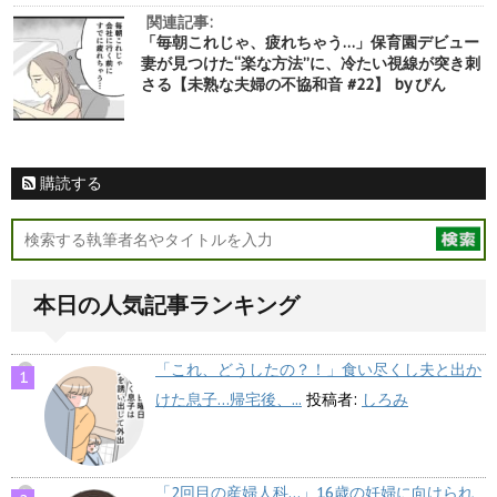
関連記事:
「毎朝これじゃ、疲れちゃう…」保育園デビュー
妻が見つけた“楽な方法”に、冷たい視線が突き刺
さる【未熟な夫婦の不協和音 #22】 by ぴん
購読する
本日の人気記事ランキング
「これ、どうしたの？！」食い尽くし夫と出か
けた息子…帰宅後、...
投稿者:
しろみ
「2回目の産婦人科…」16歳の妊婦に向けられ