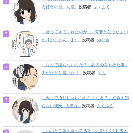
る好奇の目。お腹...
投稿者:
ふくふく
「帰ってきてくれたのか…」有罪となったぶつ
かりおじさん…甘す...
投稿者:
のむ吉
「なんで謝らないんだ？」謝るのをやめた妻…
夫がたどり着いた『...
投稿者:
ずん
「今まで通りじゃいられなくなる？」妊娠を知
らない彼氏…大事な...
投稿者:
ふくふく
「パパとご飯を食べてると…」食い尽くし夫と