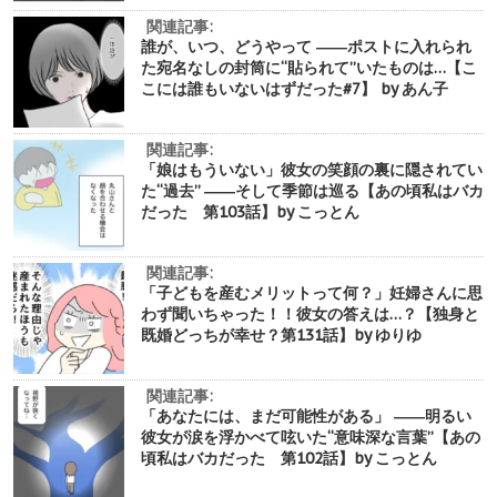
関連記事:
誰が、いつ、どうやって ――ポストに入れられ
た宛名なしの封筒に“貼られて”いたものは…【こ
こには誰もいないはずだった#7】 by あん子
関連記事:
「娘はもういない」彼女の笑顔の裏に隠されてい
た“過去” ――そして季節は巡る【あの頃私はバカ
だった 第103話】by こっとん
関連記事:
「子どもを産むメリットって何？」妊婦さんに思
わず聞いちゃった！！彼女の答えは…？【独身と
既婚どっちが幸せ？第131話】by ゆりゆ
関連記事:
「あなたには、まだ可能性がある」 ――明るい
彼女が涙を浮かべて呟いた“意味深な言葉”【あの
頃私はバカだった 第102話】by こっとん