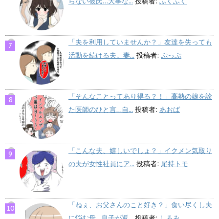
らない彼氏…大事な...
投稿者:
ふくふく
「夫を利用していませんか？」友達を失っても
活動を続ける夫。妻...
投稿者:
ぷっぷ
「そんなことってあり得る？！」高熱の娘を診
た医師のひと言…自...
投稿者:
あおば
「こんな夫、嬉しいでしょ？」イクメン気取り
の夫が女性社員にア...
投稿者:
尾持トモ
「ねぇ、お父さんのこと好き？」食い尽くし夫
に悩む母…息子が返...
投稿者:
しろみ