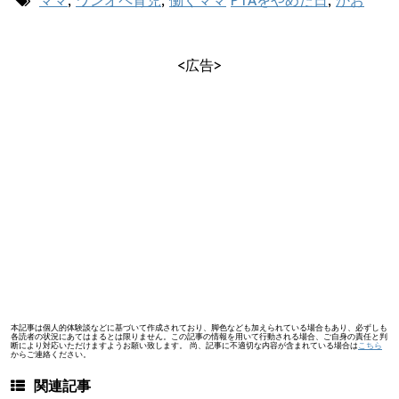
<広告>
本記事は個人的体験談などに基づいて作成されており、脚色なども加えられている場合もあり、必ずしも
各読者の状況にあてはまるとは限りません。この記事の情報を用いて行動される場合、ご自身の責任と判
断により対応いただけますようお願い致します。 尚、記事に不適切な内容が含まれている場合は
こちら
からご連絡ください。
関連記事