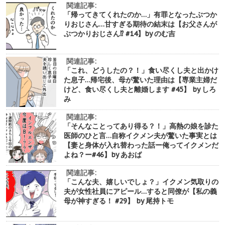
関連記事:
「帰ってきてくれたのか…」有罪となったぶつか
りおじさん…甘すぎる期待の結末は【お父さんが
ぶつかりおじさん⁉︎ #14】by のむ吉
関連記事:
「これ、どうしたの？！」食い尽くし夫と出かけ
た息子…帰宅後、母が驚いた理由は【専業主婦だ
けど、食い尽くし夫と離婚します #45】 by しろ
み
関連記事:
「そんなことってあり得る？！」高熱の娘を診た
医師のひと言…自称イクメン夫が驚いた事実とは
【妻と身体が入れ替わった話ー俺ってイクメンだ
よね？ー#46】by あおば
関連記事:
「こんな夫、嬉しいでしょ？」イクメン気取りの
夫が女性社員にアピール…すると同僚が【私の義
母が神すぎる！ #29】 by 尾持トモ