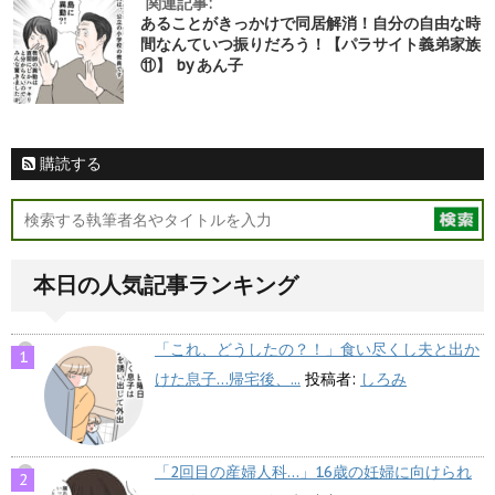
関連記事:
あることがきっかけで同居解消！自分の自由な時
間なんていつ振りだろう！【パラサイト義弟家族
⑪】 by あん子
購読する
本日の人気記事ランキング
「これ、どうしたの？！」食い尽くし夫と出か
けた息子…帰宅後、...
投稿者:
しろみ
「2回目の産婦人科…」16歳の妊婦に向けられ