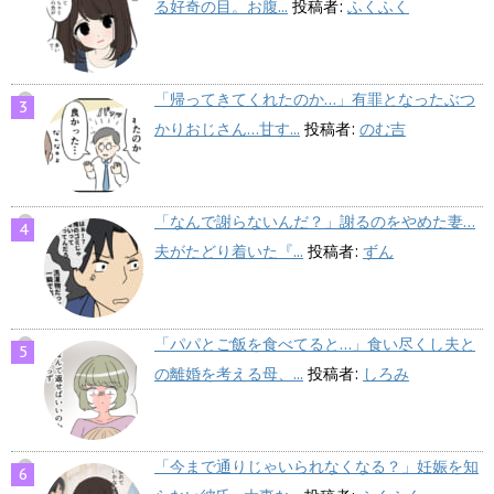
る好奇の目。お腹...
投稿者:
ふくふく
「帰ってきてくれたのか…」有罪となったぶつ
かりおじさん…甘す...
投稿者:
のむ吉
「なんで謝らないんだ？」謝るのをやめた妻…
夫がたどり着いた『...
投稿者:
ずん
「パパとご飯を食べてると…」食い尽くし夫と
の離婚を考える母、...
投稿者:
しろみ
「今まで通りじゃいられなくなる？」妊娠を知