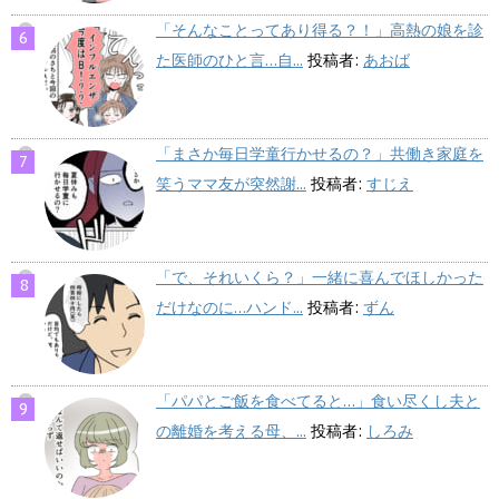
「そんなことってあり得る？！」高熱の娘を診
た医師のひと言…自...
投稿者:
あおば
「まさか毎日学童行かせるの？」共働き家庭を
笑うママ友が突然謝...
投稿者:
すじえ
「で、それいくら？」一緒に喜んでほしかった
だけなのに…ハンド...
投稿者:
ずん
「パパとご飯を食べてると…」食い尽くし夫と
の離婚を考える母、...
投稿者:
しろみ