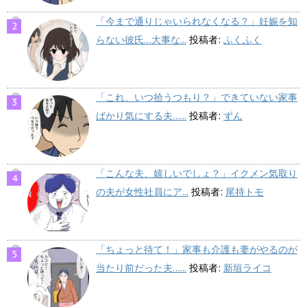
「今まで通りじゃいられなくなる？」妊娠を知
らない彼氏…大事な...
投稿者:
ふくふく
「これ、いつ拾うつもり？」できていない家事
ばかり気にする夫…...
投稿者:
ずん
「こんな夫、嬉しいでしょ？」イクメン気取り
の夫が女性社員にア...
投稿者:
尾持トモ
「ちょっと待て！」家事も介護も妻がやるのが
当たり前だった夫…...
投稿者:
新垣ライコ