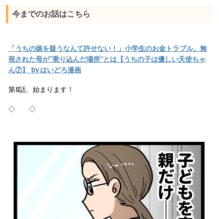
今までのお話はこちら
「うちの娘を疑うなんて許せない！」小学生のお金トラブル。無
視された母が“乗り込んだ場所”とは【うちの子は優しい天使ちゃ
ん⑦】 by はいどろ漫画
第8話、始まります！
◇ ◇