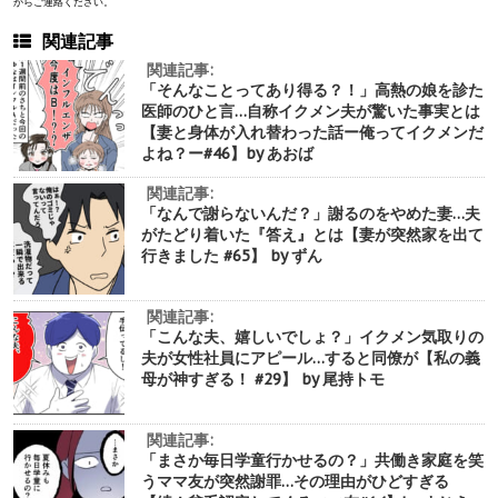
からご連絡ください。
関連記事
関連記事:
「そんなことってあり得る？！」高熱の娘を診た
医師のひと言…自称イクメン夫が驚いた事実とは
【妻と身体が入れ替わった話ー俺ってイクメンだ
よね？ー#46】by あおば
関連記事:
「なんで謝らないんだ？」謝るのをやめた妻…夫
がたどり着いた『答え』とは【妻が突然家を出て
行きました #65】 by ずん
関連記事:
「こんな夫、嬉しいでしょ？」イクメン気取りの
夫が女性社員にアピール…すると同僚が【私の義
母が神すぎる！ #29】 by 尾持トモ
関連記事:
「まさか毎日学童行かせるの？」共働き家庭を笑
うママ友が突然謝罪…その理由がひどすぎる