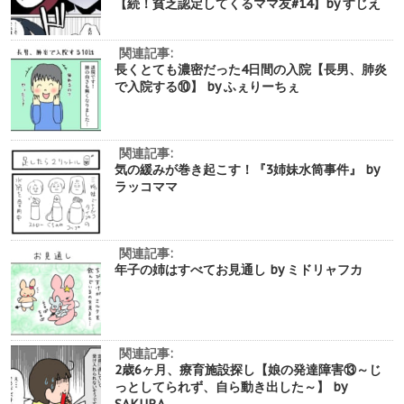
【続！貧乏認定してくるママ友#14】by すじえ
関連記事:
長くとても濃密だった4日間の入院【長男、肺炎
で入院する⑩】 by ふぇりーちぇ
関連記事:
気の緩みが巻き起こす！『3姉妹水筒事件』 by
ラッコママ
関連記事:
年子の姉はすべてお見通し by ミドリャフカ
関連記事:
2歳6ヶ月、療育施設探し【娘の発達障害⑬～じ
っとしてられず、自ら動き出した～】 by
SAKURA