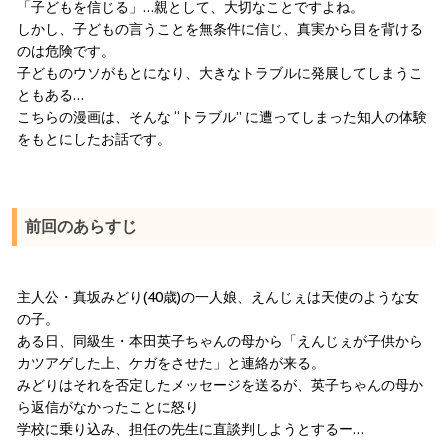
「子どもを信じる」…親として、大切なことですよね。
しかし、子どもの言うことを無条件に信じ、真実から目を背ける
のは危険です。
子どものウソがもとになり、大きなトラブルに発展してしまうこ
ともある…
こちらの漫画は、そんな “トラブル” に遭ってしまった知人の体験
をもとにしたお話です。
前回のあらすじ
主人公・真坂みどり(40歳)の一人娘、えんじぇは天使のような女
の子。
ある日、同級生・本田英子ちゃんの母から「えんじぇが子供から
カツアゲした上、ケガをさせた」と連絡が来る。
みどりはそれを否定したメッセージを送るが、英子ちゃんの母か
ら返信がなかったことに怒り
学校に乗り込み、担任の先生に直談判しようとするー…