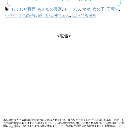
しくじり育児
,
みんなの漫画
,
トラブル
,
ママ
,
女の子
,
子育て
,
小学生
うちの子は優しい天使ちゃん
,
はいどろ漫画
<広告>
本記事は個人的体験談などに基づいて作成されており、脚色なども加えられている場合もあり、必ずしも
各読者の状況にあてはまるとは限りません。この記事の情報を用いて行動される場合、ご自身の責任と判
断により対応いただけますようお願い致します。 尚、記事に不適切な内容が含まれている場合は
こちら