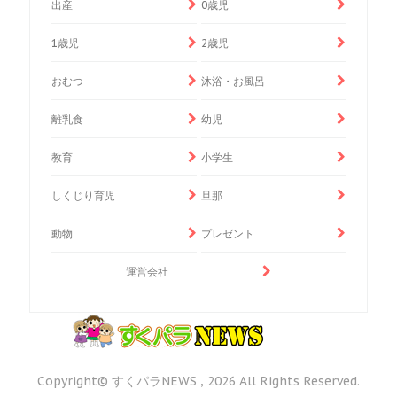
出産
0歳児
1歳児
2歳児
おむつ
沐浴・お風呂
離乳食
幼児
教育
小学生
しくじり育児
旦那
動物
プレゼント
運営会社
Copyright© すくパラNEWS , 2026 All Rights Reserved.