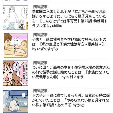
関連記事:
幼稚園に入園した息子が『友だちから叩かれた
話』をするように。しばらく様子見をしていた
ら…【こんなはずでは系育児】第22話-幼稚園ト
ラブル① by chiiko
関連記事:
子供と一緒に性教育を学び始めて得られたもの
は…【私の生理と子供の性教育⑤～最終話～】
by いずのすずみ
関連記事:
ついに出た元義母の本音！住宅展示場の営業さん
の前で勝手に話し始めたことは…【家族になりた
い元義母さん⑥】 by 木村アキラ
関連記事:
下の子と一緒に寝てしまった母。目覚めた時に娘
がしていたことは…「やめられない娘と見守れな
い私」第13話：あの日① by かと