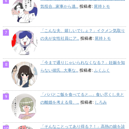
気投合…家事から逃...
投稿者:
尾持トモ
「こんな夫、嬉しいでしょ？」イクメン気取り
の夫が女性社員にア...
投稿者:
尾持トモ
「今まで通りじゃいられなくなる？」妊娠を知
らない彼氏…大事な...
投稿者:
ふくふく
「パパとご飯を食べてると…」食い尽くし夫と
の離婚を考える母、...
投稿者:
しろみ
「そんなことってあり得る？！」高熱の娘を診