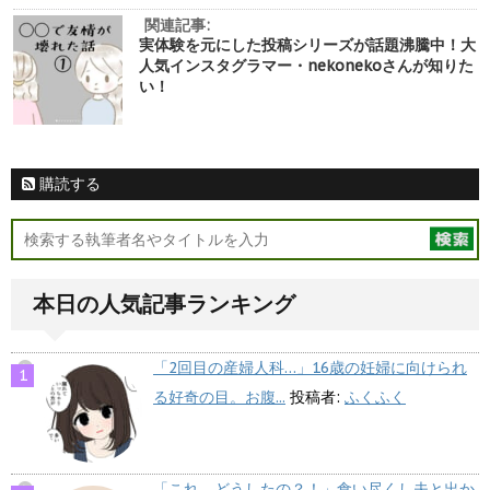
関連記事:
実体験を元にした投稿シリーズが話題沸騰中！大
人気インスタグラマー・nekonekoさんが知りた
い！
購読する
本日の人気記事ランキング
「2回目の産婦人科…」16歳の妊婦に向けられ
る好奇の目。お腹...
投稿者:
ふくふく
「これ、どうしたの？！」食い尽くし夫と出か