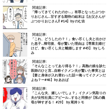
関連記事:
「帰ってきてくれたのか…」有罪となったぶつか
りおじさん…甘すぎる期待の結末は【お父さんが
ぶつかりおじさん⁉︎ #14】by のむ吉
関連記事:
「これ、どうしたの？！」食い尽くし夫と出かけ
た息子…帰宅後、母が驚いた理由は【専業主婦だ
けど、食い尽くし夫と離婚します #45】 by しろ
み
関連記事:
「そんなことってあり得る？！」高熱の娘を診た
医師のひと言…自称イクメン夫が驚いた事実とは
【妻と身体が入れ替わった話ー俺ってイクメンだ
よね？ー#46】by あおば
関連記事:
「こんな夫、嬉しいでしょ？」イクメン気取りの
夫が女性社員にアピール…すると同僚が【私の義
母が神すぎる！ #29】 by 尾持トモ