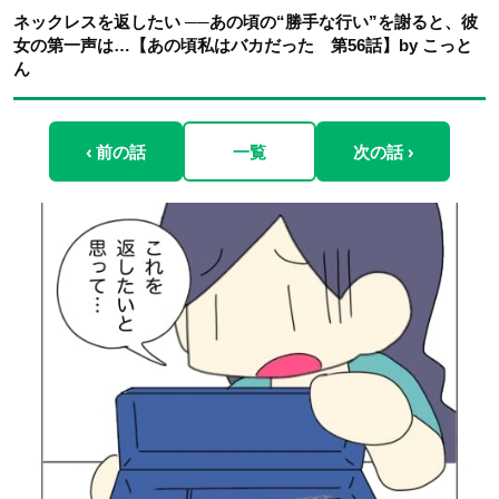
ネックレスを返したい ──あの頃の“勝手な行い”を謝ると、彼
女の第一声は…【あの頃私はバカだった 第56話】by こっと
ん
‹ 前の話
一覧
次の話 ›