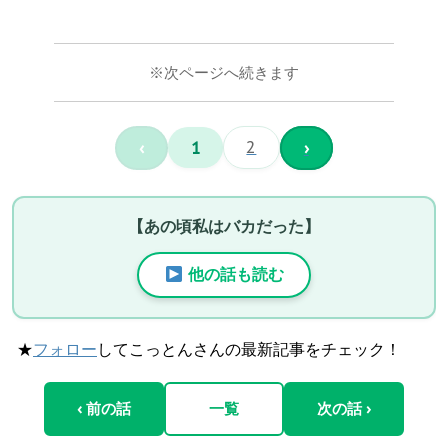
※次ページへ続きます
‹
1
2
›
【あの頃私はバカだった】
他の話も読む
★
フォロー
してこっとんさんの最新記事をチェック！
‹ 前の話
一覧
次の話 ›