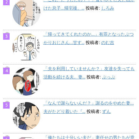
けた息子…帰宅後、...
投稿者:
しろみ
「帰ってきてくれたのか…」有罪となったぶつ
かりおじさん…甘す...
投稿者:
のむ吉
「夫を利用していませんか？」友達を失っても
活動を続ける夫。妻...
投稿者:
ぷっぷ
「なんで謝らないんだ？」謝るのをやめた妻…
夫がたどり着いた『...
投稿者:
ずん
「俺たちは十分いい夫だ」妻任せの男たちが意