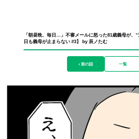
「朝昼晩、毎日…」不審メールに怒った81歳義母が、
日も義母が止まらない #3】 by 辰ノたむ
‹ 前の話
一覧