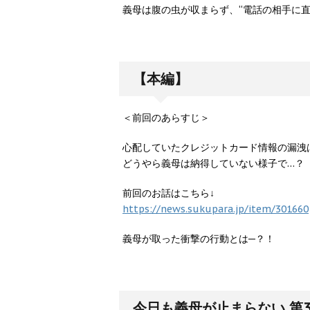
義母は腹の虫が収まらず、“電話の相手に
【本編】
＜前回のあらすじ＞
心配していたクレジットカード情報の漏洩
どうやら義母は納得していない様子で…？
前回のお話はこちら↓
https://news.sukupara.jp/item/301660
義母が取った衝撃の行動とは─？！
今日も義母が止まらない 第