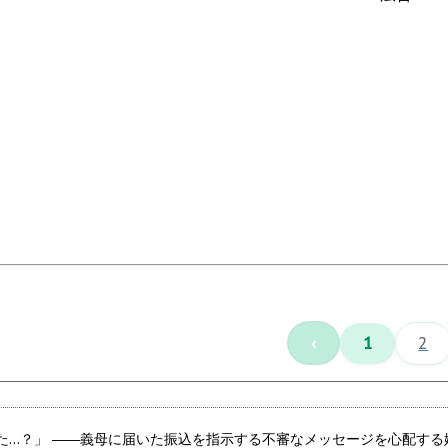
‹
1
2
た…？」 ――義母に届いた振込を指示する不審なメッセージを心配する