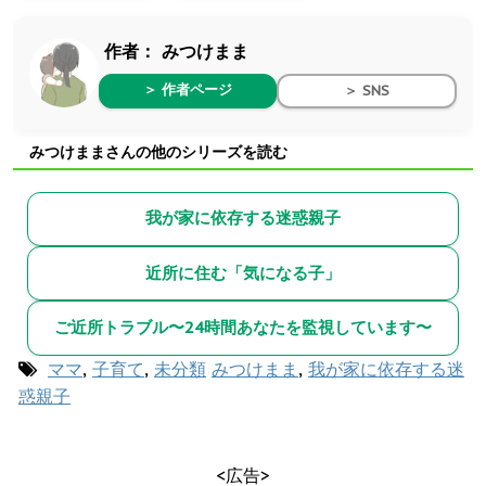
作者：
みつけまま
＞ 作者ページ
＞ SNS
みつけままさんの他のシリーズを読む
我が家に依存する迷惑親子
近所に住む「気になる子」
ご近所トラブル〜24時間あなたを監視しています〜
ママ
,
子育て
,
未分類
みつけまま
,
我が家に依存する迷
惑親子
<広告>