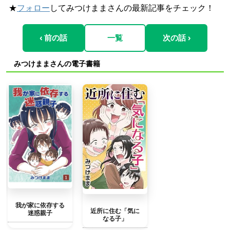
★
フォロー
してみつけままさんの最新記事をチェック！
‹ 前の話
一覧
次の話 ›
みつけままさんの電子書籍
我が家に依存する
近所に住む「気に
迷惑親子
なる子」