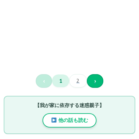
‹
1
2
›
【我が家に依存する迷惑親子】
他の話も読む