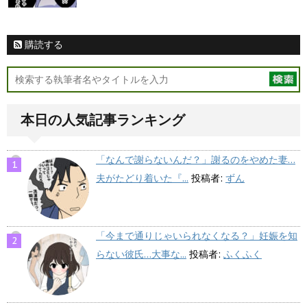
購読する
本日の人気記事ランキング
「なんで謝らないんだ？」謝るのをやめた妻…
夫がたどり着いた『...
投稿者:
ずん
「今まで通りじゃいられなくなる？」妊娠を知
らない彼氏…大事な...
投稿者:
ふくふく