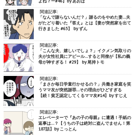
よね？ー#46】by あおば
関連記事:
「なんで謝らないんだ？」謝るのをやめた妻…夫
がたどり着いた『答え』とは【妻が突然家を出て
行きました #65】 by ずん
関連記事:
「こんな夫、嬉しいでしょ？」イクメン気取りの
夫が女性社員にアピール…すると同僚が【私の義
母が神すぎる！ #29】 by 尾持トモ
関連記事:
「まさか毎日学童行かせるの？」共働き家庭を笑
うママ友が突然謝罪…その理由がひどすぎる
【続！貧乏認定してくるママ友#14】by すじえ
関連記事:
エレベーターで『あの子の母親』に遭遇！手紙の
返事は…？【うちの子は絶対に盗んでません！第
187話】by こっとん