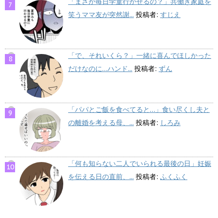
「まさか毎日学童行かせるの？」共働き家庭を
笑うママ友が突然謝...
投稿者:
すじえ
「で、それいくら？」一緒に喜んでほしかった
だけなのに…ハンド...
投稿者:
ずん
「パパとご飯を食べてると…」食い尽くし夫と
の離婚を考える母、...
投稿者:
しろみ
「何も知らない二人でいられる最後の日」妊娠
を伝える日の直前、...
投稿者:
ふくふく