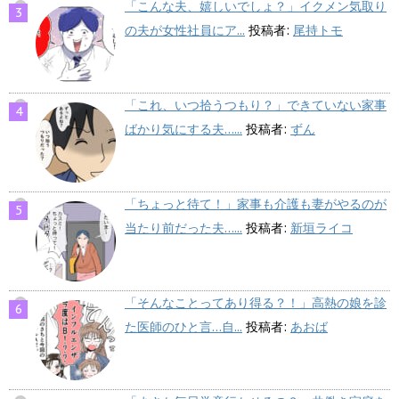
「こんな夫、嬉しいでしょ？」イクメン気取り
の夫が女性社員にア...
投稿者:
尾持トモ
「これ、いつ拾うつもり？」できていない家事
ばかり気にする夫…...
投稿者:
ずん
「ちょっと待て！」家事も介護も妻がやるのが
当たり前だった夫…...
投稿者:
新垣ライコ
「そんなことってあり得る？！」高熱の娘を診
た医師のひと言…自...
投稿者:
あおば