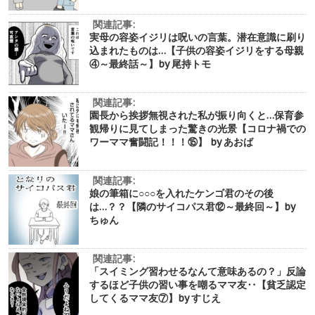
関連記事:
実母の容姿イジリは呪いの言葉。潜在意識に刷り
込まれたものは…【子供の容姿イジリをする母親
④～最終話～】by 尾持トモ
関連記事:
園長から挨拶無視された私が振り向くと…保育参
観帰りに見てしまった驚きの光景【コロナ禍での
ワーママ奮闘記！！！⑮】 by あおば
関連記事:
娘の筆箱に○○○を入れたケンゴ君のその後
は…？？【隣のサイコパス君⑫～最終回～】by
ちゅん
関連記事:
「スイミング習わせるなんて意味あるの？」反論
するほど子供の習い事を嘲るママ友‥【貧乏認定
してくるママ友⑦】by すじえ