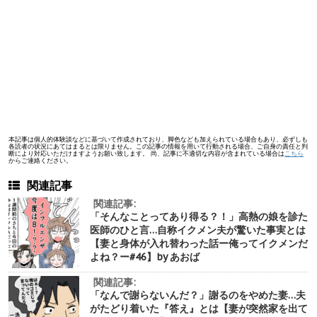
本記事は個人的体験談などに基づいて作成されており、脚色なども加えられている場合もあり、必ずしも
各読者の状況にあてはまるとは限りません。この記事の情報を用いて行動される場合、ご自身の責任と判
断により対応いただけますようお願い致します。 尚、記事に不適切な内容が含まれている場合は
こちら
からご連絡ください。
関連記事
関連記事:
「そんなことってあり得る？！」高熱の娘を診た
医師のひと言…自称イクメン夫が驚いた事実とは
【妻と身体が入れ替わった話ー俺ってイクメンだ
よね？ー#46】by あおば
関連記事:
「なんで謝らないんだ？」謝るのをやめた妻…夫
がたどり着いた『答え』とは【妻が突然家を出て