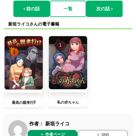
‹ 前の話
一覧
次の話 ›
新垣ライコさんの電子書籍
私の赤ちゃん
最高の親孝行⁉︎
作者：
新垣ライコ
＞ 作者ページ
＞ SNS