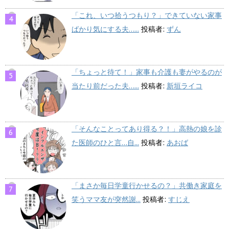
「これ、いつ拾うつもり？」できていない家事
ばかり気にする夫…...
投稿者:
ずん
「ちょっと待て！」家事も介護も妻がやるのが
当たり前だった夫…...
投稿者:
新垣ライコ
「そんなことってあり得る？！」高熱の娘を診
た医師のひと言…自...
投稿者:
あおば
「まさか毎日学童行かせるの？」共働き家庭を
笑うママ友が突然謝...
投稿者:
すじえ