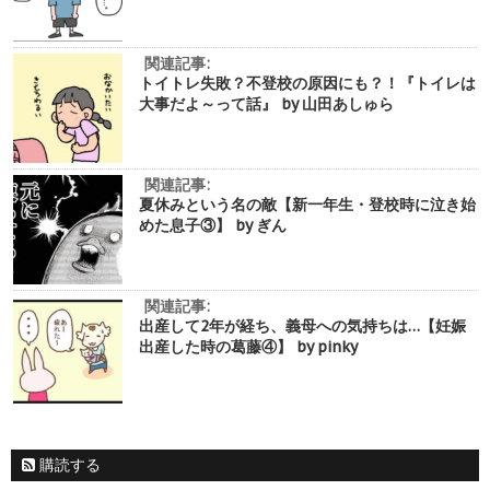
関連記事:
トイトレ失敗？不登校の原因にも？！『トイレは
大事だよ～って話』 by 山田あしゅら
関連記事:
夏休みという名の敵【新一年生・登校時に泣き始
めた息子③】 by ぎん
関連記事:
出産して2年が経ち、義母への気持ちは…【妊娠
出産した時の葛藤④】 by pinky
購読する