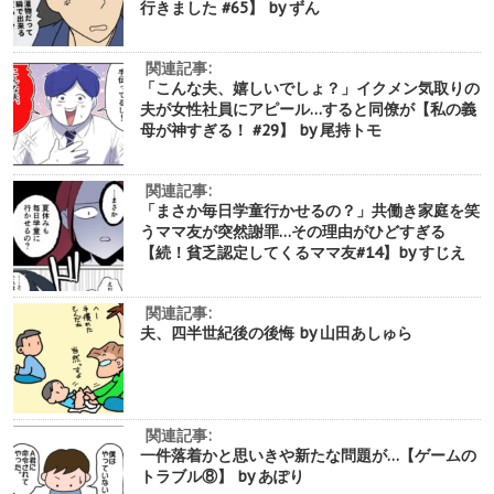
行きました #65】 by ずん
関連記事:
「こんな夫、嬉しいでしょ？」イクメン気取りの
夫が女性社員にアピール…すると同僚が【私の義
母が神すぎる！ #29】 by 尾持トモ
関連記事:
「まさか毎日学童行かせるの？」共働き家庭を笑
うママ友が突然謝罪…その理由がひどすぎる
【続！貧乏認定してくるママ友#14】by すじえ
関連記事:
夫、四半世紀後の後悔 by 山田あしゅら
関連記事:
一件落着かと思いきや新たな問題が…【ゲームの
トラブル⑧】 by あぽり