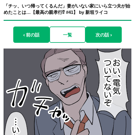
「チッ、いつ帰ってくるんだ」妻がいない家にいら立つ夫が始
めたことは…【最高の親孝行⁉︎ #41】 by 新垣ライコ
‹ 前の話
一覧
次の話 ›