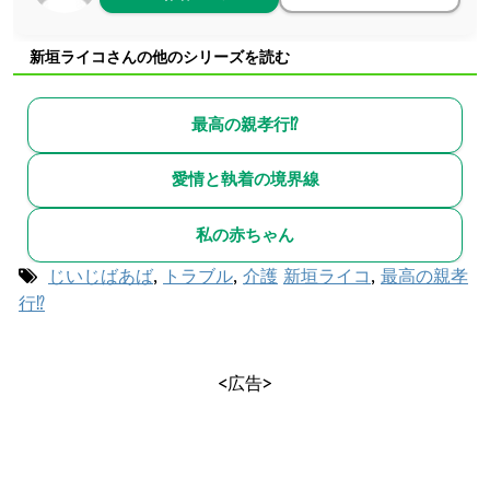
新垣ライコさんの他のシリーズを読む
最高の親孝行⁉︎
愛情と執着の境界線
私の赤ちゃん
じいじばあば
,
トラブル
,
介護
新垣ライコ
,
最高の親孝
行⁉︎
<広告>