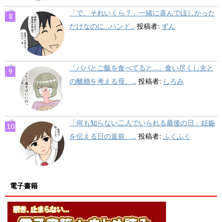
「で、それいくら？」一緒に喜んでほしかった
だけなのに…ハンド...
投稿者:
ずん
「パパとご飯を食べてると…」食い尽くし夫と
の離婚を考える母、...
投稿者:
しろみ
「何も知らない二人でいられる最後の日」妊娠
を伝える日の直前、...
投稿者:
ふくふく
電子書籍