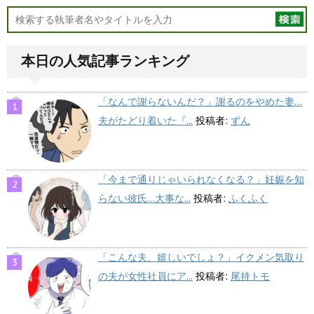
本日の人気記事ランキング
「なんで謝らないんだ？」謝るのをやめた妻…
夫がたどり着いた『...
投稿者:
ずん
「今まで通りじゃいられなくなる？」妊娠を知
らない彼氏…大事な...
投稿者:
ふくふく
「こんな夫、嬉しいでしょ？」イクメン気取り
の夫が女性社員にア...
投稿者:
尾持トモ