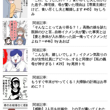
「これ、どうしたの？！」食い尽くし夫と出かけ
た息子…帰宅後、母が驚いた理由は【専業主婦だ
けど、食い尽くし夫と離婚します #45】 by しろ
み
関連記事:
「そんなことってあり得る？！」高熱の娘を診た
医師のひと言…自称イクメン夫が驚いた事実とは
【妻と身体が入れ替わった話ー俺ってイクメンだ
よね？ー#46】by あおば
関連記事:
「こんな夫、嬉しいでしょ？」イクメン気取りの
夫が女性社員にアピール…すると同僚が【私の義
母が神すぎる！ #29】 by 尾持トモ
関連記事:
もうすぐ年末がやってくる！大掃除の計画はお早
めに？！
関連記事:
【感動】2人目を妊娠中、上の子が書いてくれた