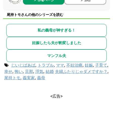
＞ 作者ページ
＞ SNS
尾持トモさんの他のシリーズを読む
私の義母が神すぎる！
妊娠したら夫が豹変しました
マンフル夫
じいじばあば
,
トラブル
,
ママ
,
不妊治療
,
妊娠
,
子育て
,
幸せ
,
怖い
,
旦那
,
浮気
,
結婚
夫婦ふたりじゃダメですか？
,
尾持トモ
,
義実家
,
義母
<広告>