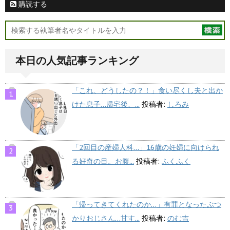
購読する
本日の人気記事ランキング
「これ、どうしたの？！」食い尽くし夫と出か
けた息子…帰宅後、...
投稿者:
しろみ
「2回目の産婦人科…」16歳の妊婦に向けられ
る好奇の目。お腹...
投稿者:
ふくふく
「帰ってきてくれたのか…」有罪となったぶつ
かりおじさん…甘す...
投稿者:
のむ吉