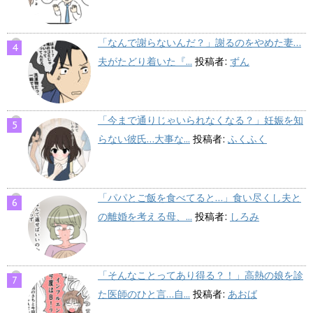
「なんで謝らないんだ？」謝るのをやめた妻…
夫がたどり着いた『...
投稿者:
ずん
「今まで通りじゃいられなくなる？」妊娠を知
らない彼氏…大事な...
投稿者:
ふくふく
「パパとご飯を食べてると…」食い尽くし夫と
の離婚を考える母、...
投稿者:
しろみ
「そんなことってあり得る？！」高熱の娘を診
た医師のひと言…自...
投稿者:
あおば