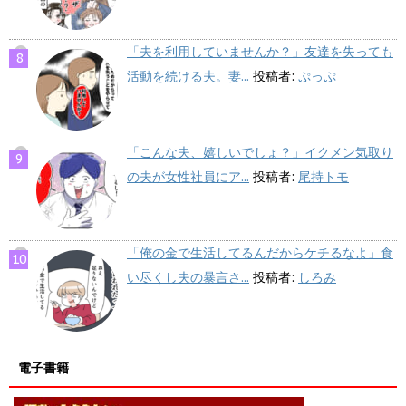
「夫を利用していませんか？」友達を失っても
活動を続ける夫。妻...
投稿者:
ぷっぷ
「こんな夫、嬉しいでしょ？」イクメン気取り
の夫が女性社員にア...
投稿者:
尾持トモ
「俺の金で生活してるんだからケチるなよ」食
い尽くし夫の暴言さ...
投稿者:
しろみ
電子書籍