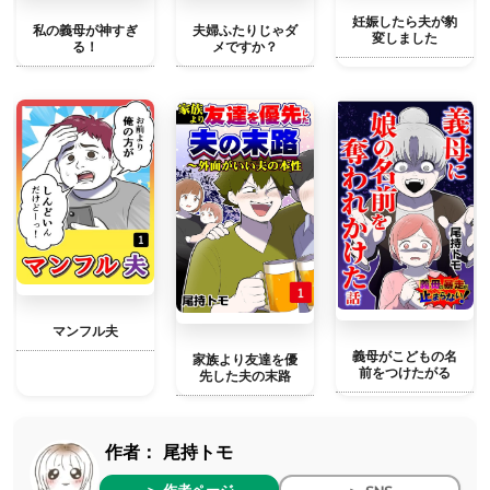
妊娠したら夫が豹
私の義母が神すぎ
夫婦ふたりじゃダ
変しました
る！
メですか？
マンフル夫
義母がこどもの名
家族より友達を優
前をつけたがる
先した夫の末路
作者：
尾持トモ