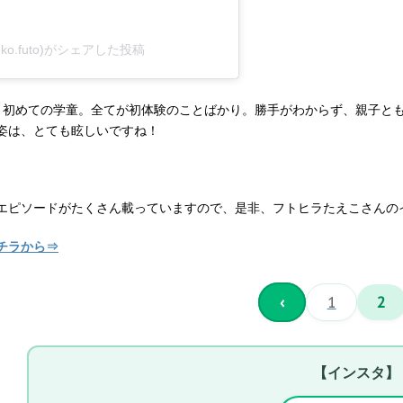
ko.futo)がシェアした投稿
、初めての学童。全てが初体験のことばかり。勝手がわからず、親子と
姿は、とても眩しいですね！
エピソードがたくさん載っていますので、是非、フトヒラたえこさんの
チラから⇒
‹
1
2
【インスタ】