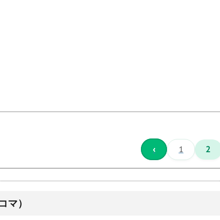
‹
1
2
コマ）