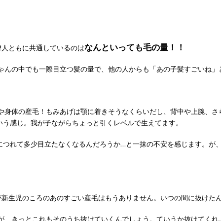
なんといっても毛の量！！
2人ともに共通しているのは
ゃんの中でも一際目立つ髪の量で、他の人からも「あの子髪すごいね」
や身体の産毛！もみあげは顎に着きそうなくらいだし、背中や上腕、さ
いう感じ。我が子ながらちょっと引くレベルで生えてます。
につれて多少目立たなくなるんだろうか…と一抹の不安を感じます。が
が新生児のころのあのすごい産毛はもうありません。いつの間に抜けた
が、きっとこれもそのうち抜けていくんでしょう。ていうか抜けてくれ