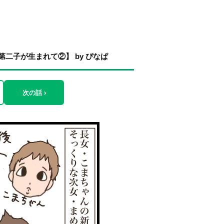
二子が生まれて②】 by ぴなぱ
次の話 ›