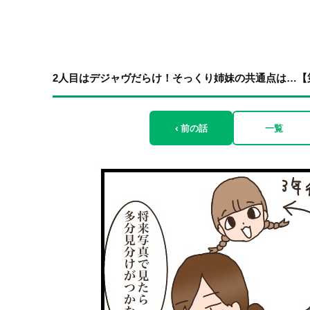
2人目はデジャヴだらけ！そっくり姉妹の共通点は…【第
‹ 前の話
一覧